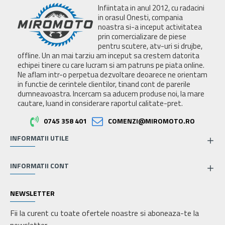
Infiintata in anul 2012, cu radacini
in orasul Onesti, compania
noastra si-a inceput activitatea
prin comercializare de piese
pentru scutere, atv-uri si drujbe,
offline. Un an mai tarziu am inceput sa crestem datorita
echipei tinere cu care lucram si am patruns pe piata online.
Ne aflam intr-o perpetua dezvoltare deoarece ne orientam
in functie de cerintele clientilor, tinand cont de parerile
dumneavoastra. Incercam sa aducem produse noi, la mare
cautare, luand in considerare raportul calitate-pret.
0745 358 401
COMENZI@MIROMOTO.RO
INFORMATII UTILE
INFORMATII CONT
NEWSLETTER
Fii la curent cu toate ofertele noastre si aboneaza-te la
newsletter