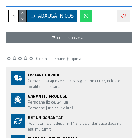
ADAUGĂ ÎN COŞ
CERE INFORMATII
0 opinii
-
Spune-ţi opinia
LIVRARE RAPIDA
Comanda ta ajunge rapid si sigur, prin curier, in toate
localitatile din tara
GARANTIE PRODUSE
Persoane fizice:
24 luni
Persoane juridice:
12 luni
RETUR GARANTAT
Poti returna produsul in 14 zile calendaristice daca nu
esti multumit