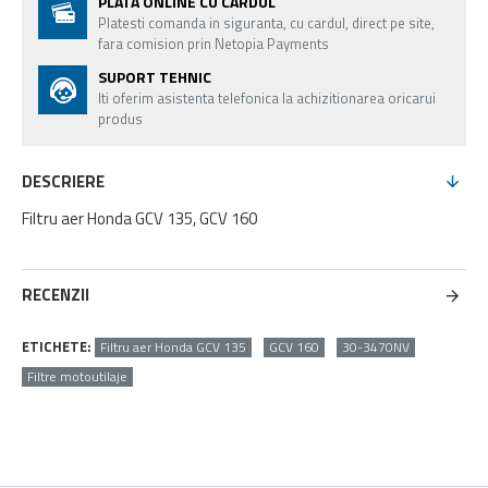
PLATA ONLINE CU CARDUL
Platesti comanda in siguranta, cu cardul, direct pe site,
fara comision prin Netopia Payments
SUPORT TEHNIC
Iti oferim asistenta telefonica la achizitionarea oricarui
produs
DESCRIERE
Filtru aer Honda GCV 135, GCV 160
RECENZII
ETICHETE:
Filtru aer Honda GCV 135
GCV 160
30-3470NV
Filtre motoutilaje