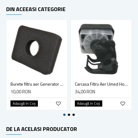
DIN ACEEASI CATEGORIE
Burete filtru aer Generator HONDA GX 160, GX 200, Generator Chinezesc 5.5 Hp - 6.5 Hp
Carcasa Filtru Aer Umed Honda GX160, GX200, Ruris, Dac, Zimbru, Gigant
10,00 RON
34,00 RON
Adaugă în Coş
Adaugă în Coş
DE LA ACELASI PRODUCATOR