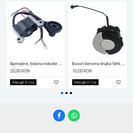
Aprindere, bobina inductie motocoasa chinezeasca TL43 TL 52, Ruris Dac 210, Dac 310
Buson benzina drujba Stihl, model cu clapeta
20,00 RON
10,00 RON
Adaugă în Coş
Adaugă în Coş