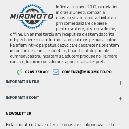
Infiintata in anul 2012, cu radacini
in orasul Onesti, compania
noastra si-a inceput activitatea
prin comercializare de piese
pentru scutere, atv-uri si drujbe,
offline. Un an mai tarziu am inceput sa crestem datorita
echipei tinere cu care lucram si am patruns pe piata online.
Ne aflam intr-o perpetua dezvoltare deoarece ne orientam
in functie de cerintele clientilor, tinand cont de parerile
dumneavoastra. Incercam sa aducem produse noi, la mare
cautare, luand in considerare raportul calitate-pret.
0745 358 401
COMENZI@MIROMOTO.RO
INFORMATII UTILE
INFORMATII CONT
NEWSLETTER
Fii la curent cu toate ofertele noastre si aboneaza-te la