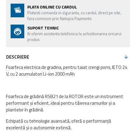
PLATA ONLINE CU CARDUL
Platesti comanda in siguranta, cu cardul, direct pe site,
fara comision prin Netopia Payments
SUPORT TEHNIC
Iti oferim asistenta telefonica la achizitionarea oricarui
produs
DESCRIERE
Foarfeca electrica de gradina, pentru taiat crengi pomi, IETO 24
V, cu 2 acumulatori Li-ion 2000 mAh
Foarfeca de grădină RSB21 de la ROTOR este un instrument
performant și eficient, ideal pentru tăierea ramurilor și a
plantelor în grădină.
Echipată cu tehnologie avansată, oferă o performanță
excelentă și o autonomie extinsă.