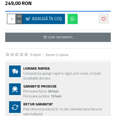
249,00 RON
ADAUGĂ ÎN COŞ
CERE INFORMATII
0 opinii
-
Spune-ţi opinia
LIVRARE RAPIDA
Comanda ta ajunge rapid si sigur, prin curier, in toate
localitatile din tara
GARANTIE PRODUSE
Persoane fizice:
24 luni
Persoane juridice:
12 luni
RETUR GARANTAT
Poti returna produsul in 14 zile calendaristice daca nu
esti multumit