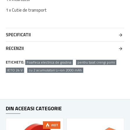
1 x Cutie de transport
SPECIFICATII
RECENZII
ETICHETE:
Foarfeca electrica de gradina
pentru taiat crengi pomi
IETO 24 V
cu 2 acumulatori Li-ion 2000 mAh
DIN ACEEASI CATEGORIE
HOT