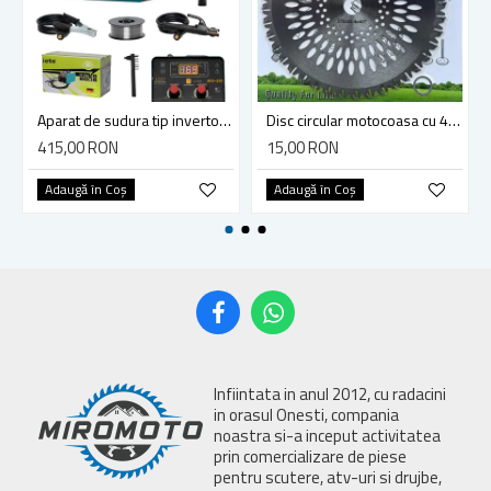
Aparat de sudura tip invertor, Ieto MIG-250, sudura MIG-MMA-TIG 3 in 1 cu Afisaj LED, electrod, sarma flux 0.8mm inclusa
Disc circular motocoasa cu 40 dinti vidia 255x25.4 mm, Ieto HD-0102
415,00 RON
15,00 RON
Adaugă în Coş
Adaugă în Coş
Infiintata in anul 2012, cu radacini
in orasul Onesti, compania
noastra si-a inceput activitatea
prin comercializare de piese
pentru scutere, atv-uri si drujbe,