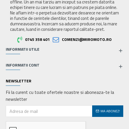
offline. Un an mai tarziu am inceput sa crestem datorita
echipei tinere cu care lucram si am patruns pe piata online.
Ne aflam intr-o perpetua dezvoltare deoarece ne orientam
in functie de cerintele clientilor, tinand cont de parerile
dumneavoastra. Incercam sa aducem produse noi, la mare
cautare, luand in considerare raportul calitate-pret.
0745 358 401
COMENZI@MIROMOTO.RO
INFORMATII UTILE
INFORMATII CONT
NEWSLETTER
Fii la curent cu toate ofertele noastre si aboneaza-te la
newsletter
MA ABONEZ!