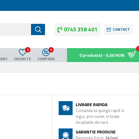
0745 358 401
CONTACT
0
0
0 produs(e) - 0,00 RON
CONT
FAVORITE
COMPARA
LIVRARE RAPIDA
Comanda ta ajunge rapid si
sigur, prin curier, in toate
localitatile din tara
GARANTIE PRODUSE
Persoane fizice:
24 luni