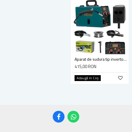
Aparat de sudura tip invertor, Ieto MIG-250, sudura MIG-MMA-TIG 3 in 1 cu Afisaj LED, electrod, sarma flux 0.8mm inclusa
415,00 RON
Adaugă în Coş