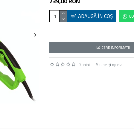
239,00 RON
ADAUGĂ ÎN COŞ
CO
CERE INFORMATII
0 opinii
-
Spune-ţi opinia