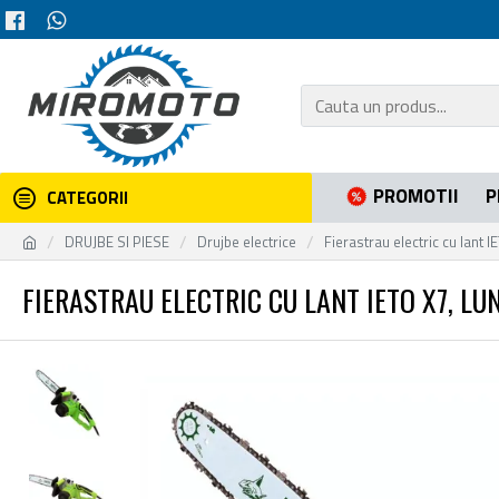
PROMOTII
P
CATEGORII
DRUJBE SI PIESE
Drujbe electrice
Fierastrau electric cu lant
FIERASTRAU ELECTRIC CU LANT IETO X7, L