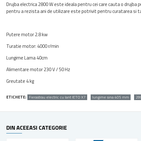
Drujba electrica 2800 W este ideala pentru cei care cauta o drujba p
pentru a rezista ani de utilizare este potrivit pentru curatarea si t
Putere motor 2.8 kw
Turatie motor: 4000 r/min
Lungime Lama 40cm
Alimentare motor 230 V / 50 Hz
Greutate 4 kg
ETICHETE:
Fierastrau electric cu lant IETO X7
lungime sina 405 mm
28
DIN ACEEASI CATEGORIE