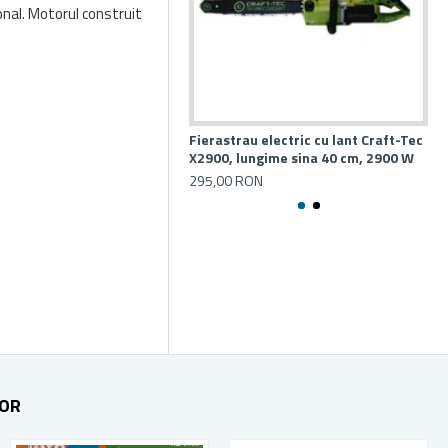
onal. Motorul construit
Fierastrau electric cu lant Craft-Tec
Fie
X2900, lungime sina 40 cm, 2900 W
K1
295,00 RON
19
TOR