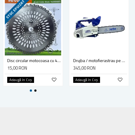
STOC EPUIZAT
Disc circular motocoasa cu 40 dinti vidia 255x25.4 mm, Ieto HD-0102
Drujba / motofierastrau pe benzina, IETO 2500, lungime sina 25 cm, 1.2 CP, 0.9 kW, 2.3 kg
15,00 RON
345,00 RON
Adaugă în Coş
Adaugă în Coş