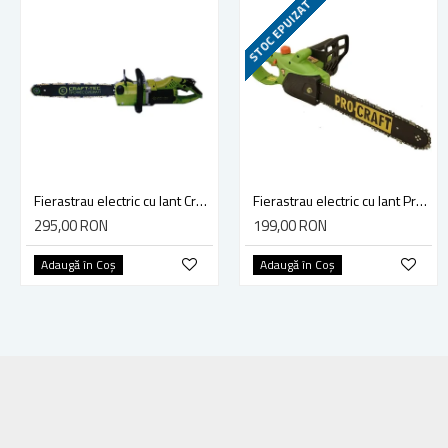
STOC EPUIZAT
Fierastrau electric cu lant Craft-Tec X2900, lungime sina 40 cm, 2900 W
Fierastrau electric cu lant Procraft K1800, lungime sina 35 cm, 1800 W
295,00 RON
199,00 RON
Adaugă în Coş
Adaugă în Coş