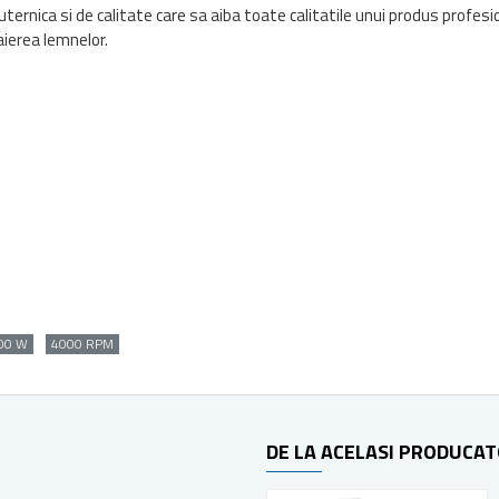
uternica si de calitate care sa aiba toate calitatile unui produs profesi
aierea lemnelor.
00 W
4000 RPM
DE LA ACELASI PRODUCA