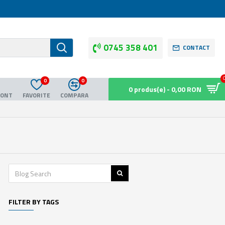
0745 358 401
CONTACT
0
0
0 produs(e) - 0,00 RON
CONT
FAVORITE
COMPARA
FILTER BY TAGS