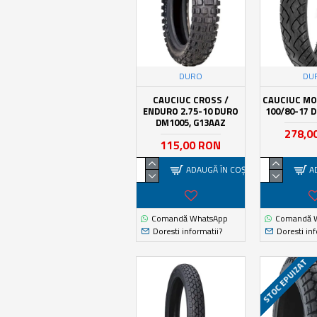
DURO
DU
CAUCIUC CROSS /
CAUCIUC M
ENDURO 2.75-10 DURO
100/80-17 
DM1005, G13AAZ
278,0
115,00 RON
ADAUGĂ ÎN COŞ
A
Comandă WhatsApp
Comandă 
Doresti informatii?
Doresti inf
STOC EPUIZAT