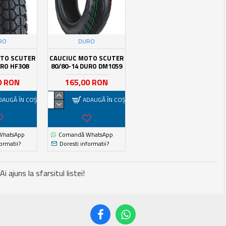
RO
DURO
OTO SCUTER
CAUCIUC MOTO SCUTER
URO HF308
80/80-14 DURO DM1059
0 RON
165,00 RON
DAUGĂ ÎN COŞ
ADAUGĂ ÎN COŞ
WhatsApp
Comandă WhatsApp
ormatii?
Doresti informatii?
Ai ajuns la sfarsitul listei!