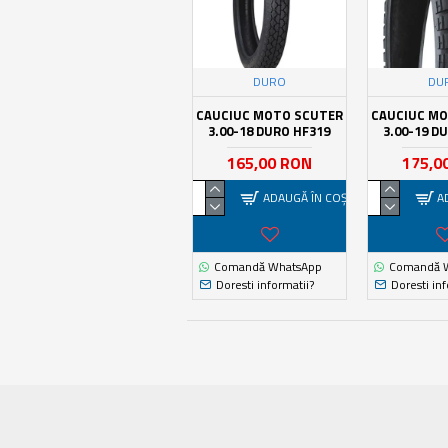
DURO
DU
CAUCIUC MOTO SCUTER
CAUCIUC M
3.00-18 DURO HF319
3.00-19 D
165,00 RON
175,0
ADAUGĂ ÎN COŞ
A
Comandă WhatsApp
Comandă 
Doresti informatii?
Doresti inf