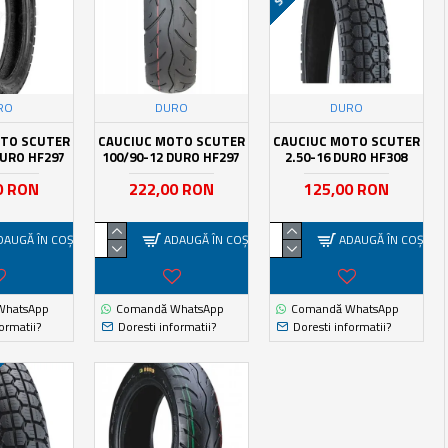
RO
DURO
DURO
OTO SCUTER
CAUCIUC MOTO SCUTER
CAUCIUC MOTO SCUTER
DURO HF297
100/90-12 DURO HF297
2.50-16 DURO HF308
0 RON
222,00 RON
125,00 RON
DAUGĂ ÎN COŞ
ADAUGĂ ÎN COŞ
ADAUGĂ ÎN COŞ
WhatsApp
Comandă WhatsApp
Comandă WhatsApp
ormatii?
Doresti informatii?
Doresti informatii?