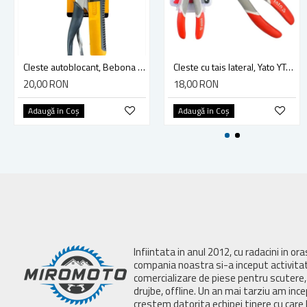
Cleste autoblocant, Bebona HT21010, 250 mm
Cleste cu tais lateral, Yato YT-2036 , 160 mm
20,00 RON
18,00 RON
Adaugă în Coş
Adaugă în Coş
Infiintata in anul 2012, cu radacini in or
compania noastra si-a inceput activita
comercializare de piese pentru scutere, 
drujbe, offline. Un an mai tarziu am inc
crestem datorita echipei tinere cu care 