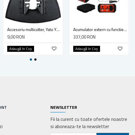
Cleste cu varf semirotund indoit, 200 mm, Yato YT-2028
Accesoriu multicutter, Yato YT-34689, sistem Yato Quick Release, slefuire, 90 mm, ceramica, abrazive
Acumulator extern cu functie booster Yato YT-83081 (pornire/incarcare auto), Li-Po, 9000 mAh, YT-83081
19,00 RON
9,00 RON
337,00 RON
Adaugă în Coş
Adaugă în Coş
Adaugă în Coş
ONT
NEWSLETTER
Fii la curent cu toate ofertele noastre
zi
si aboneaza-te la newsletter