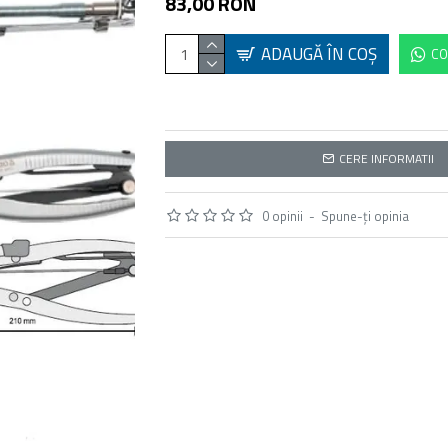
83,00 RON
ADAUGĂ ÎN COŞ
CO
CERE INFORMATII
0 opinii
-
Spune-ţi opinia