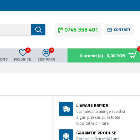
0745 358 401
CONTACT
0
0
0 produs(e) - 0,00 RON
CONT
FAVORITE
COMPARA
LIVRARE RAPIDA
Comanda ta ajunge rapid si
sigur, prin curier, in toate
localitatile din tara
GARANTIE PRODUSE
Persoane fizice:
24 luni