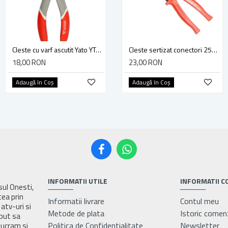
Cleste cu varf ascutit Yato YT-2018, 200 mm
cleste cu varf lung, multifunctional 240mm YATO YT-20435
Cleste sertizat conectori 250 mm lama 4mm Yato YT-2254
18,00 RON
42,00 RON
23,00 RON
Adaugă în Coş
Adaugă în Coş
Adaugă în Coş
INFORMATII UTILE
INFORMATII C
asul Onesti,
tea prin
Informatii livrare
Contul meu
atv-uri si
Metode de plata
Istoric comen
eput sa
Politica de Confidentialitate
Newsletter
lucram si