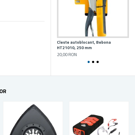
Cleste autoblocant, Bebona
Cle
HT21010, 250 mm
16
20,00 RON
18
TOR