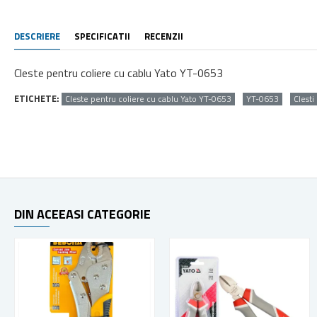
DESCRIERE
SPECIFICATII
RECENZII
Cleste pentru coliere cu cablu Yato YT-0653
ETICHETE:
Cleste pentru coliere cu cablu Yato YT-0653
YT-0653
Clesti
DIN ACEEASI CATEGORIE