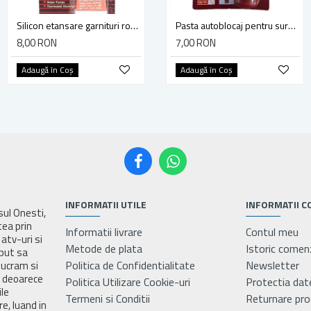
Silicon etansare garnituri rosu 85g temperaturi inalte
Spray curatat frana MOTIP 750 ml 090514
Pasta autoblocaj pentru suruburi
8,00 RON
24,00 RON
7,00 RON
Adaugă în Coş
Adaugă în Coş
Adaugă în Coş
INFORMATII UTILE
INFORMATII C
asul Onesti,
tea prin
Informatii livrare
Contul meu
atv-uri si
Metode de plata
Istoric comen
eput sa
Politica de Confidentialitate
Newsletter
lucram si
e deoarece
Politica Utilizare Cookie-uri
Protectia dat
ile
Termeni si Conditii
Returnare pr
e, luand in