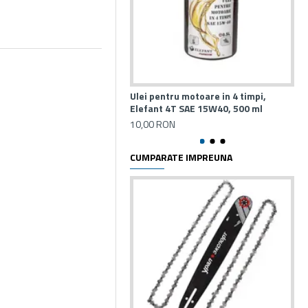
Ulei pentru motoare in 4 timpi,
Gr
Elefant 4T SAE 15W40, 500 ml
26
10,00 RON
CUMPARATE IMPREUNA