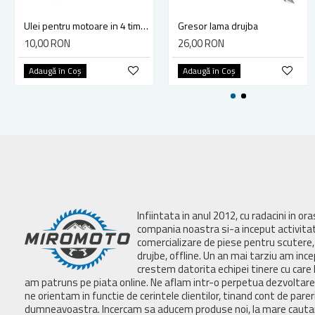
Ulei pentru motoare in 4 timpi, Elefant 4T SAE 15W40, 500 ml
Gresor lama drujba
10,00 RON
26,00 RON
Adaugă în Coş
Adaugă în Coş
Infiintata in anul 2012, cu radacini in or
compania noastra si-a inceput activita
comercializare de piese pentru scutere, 
drujbe, offline. Un an mai tarziu am inc
crestem datorita echipei tinere cu care 
am patruns pe piata online. Ne aflam intr-o perpetua dezvoltar
ne orientam in functie de cerintele clientilor, tinand cont de parer
dumneavoastra. Incercam sa aducem produse noi, la mare cautar