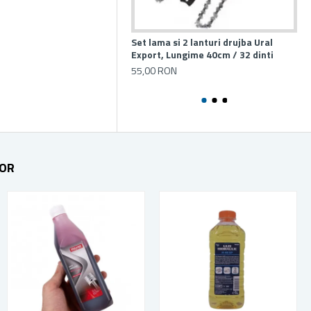
Set lama si 2 lanturi drujba Ural
Tij
Export, Lungime 40cm / 32 dinti
Sti
(l
55,00 RON
40,
TOR