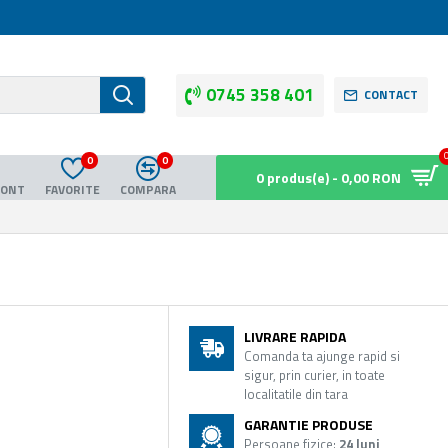
0745 358 401
CONTACT
0
0
0 produs(e) - 0,00 RON
CONT
FAVORITE
COMPARA
LIVRARE RAPIDA
Comanda ta ajunge rapid si
sigur, prin curier, in toate
localitatile din tara
GARANTIE PRODUSE
Persoane fizice:
24 luni