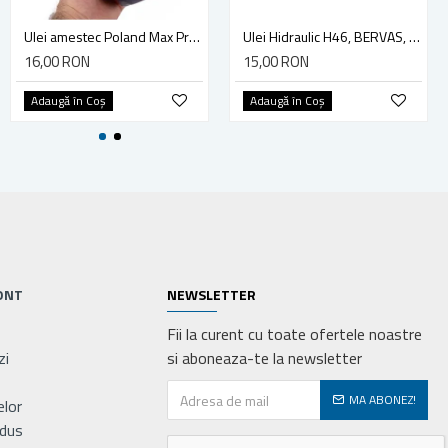
Ulei amestec 2 timpi, rosu, 0.125 litri, Elefant
Ulei amestec Poland Max Protect, motor 2T, semi-sintetic, 500ml
Ulei Hidraulic H46, BERVAS, 1 Litru
5,00 RON
16,00 RON
15,00 RON
Adaugă în Coş
Adaugă în Coş
Adaugă în Coş
ONT
NEWSLETTER
Fii la curent cu toate ofertele noastre
zi
si aboneaza-te la newsletter
MA ABONEZ!
elor
odus