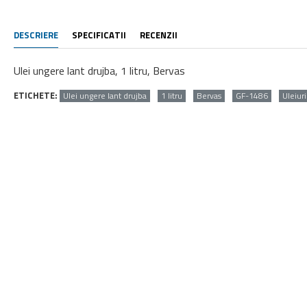
DESCRIERE
SPECIFICATII
RECENZII
Ulei ungere lant drujba, 1 litru, Bervas
ETICHETE:
Ulei ungere lant drujba
1 litru
Bervas
GF-1486
Uleiuri