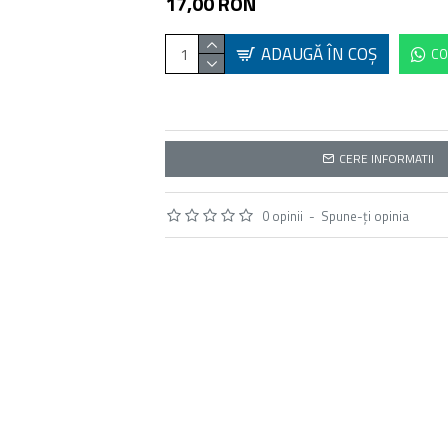
17,00 RON
ADAUGĂ ÎN COŞ
CO
CERE INFORMATII
0 opinii
-
Spune-ţi opinia