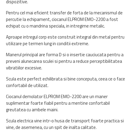
dispozitive.
Pentru cel mai eficient transfer de forta de la mecanismul de
percutie la echipament, ciocanul ELPROM EMO-2200 a fost
echipat cu o mandrina speciala, in intregime metalic.
Aproape intregul corp este construit integral din metal pentru
utilizare pe termen lung in conditii extreme.
Manerul principal are forma D si o insertie cauciucata pentru a
preveni alunecarea sculei si pentru a reduce perceptibilitatea
vibratiilor excesive.
Scula este perfect echilibrata si bine conceputa, ceea ce o face
confortabil de utilizat.
Ciocanul demolator ELPROM EMO-2200 are un maner
suplimentar foarte fiabil pentru a mentine confortabil
greutatea cu ambele maini.
Scula electrica vine intr-o husa de transport foarte practica si
vine, de asemenea, cu un spit de inalta calitate.