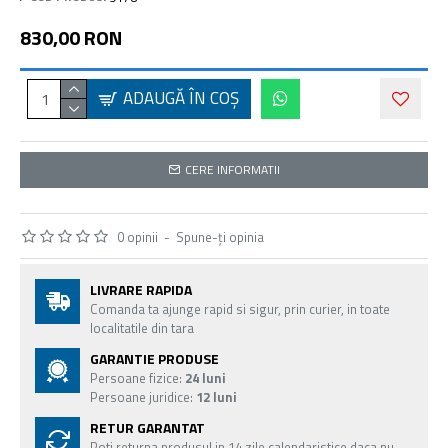
830,00 RON
ADAUGĂ ÎN COŞ
CERE INFORMATII
0 opinii
-
Spune-ţi opinia
LIVRARE RAPIDA
Comanda ta ajunge rapid si sigur, prin curier, in toate
localitatile din tara
GARANTIE PRODUSE
Persoane fizice:
24 luni
Persoane juridice:
12 luni
RETUR GARANTAT
Poti returna produsul in 14 zile calendaristice daca nu