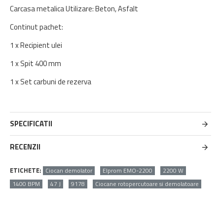
Carcasa metalica Utilizare: Beton, Asfalt
Continut pachet:
1 x Recipient ulei
1 x Spit 400 mm
1 x Set carbuni de rezerva
SPECIFICATII
RECENZII
ETICHETE:
Ciocan demolator
Elprom EMO-2200
2200 W
1400 BPM
47 J
9178
Ciocane rotopercutoare si demolatoare