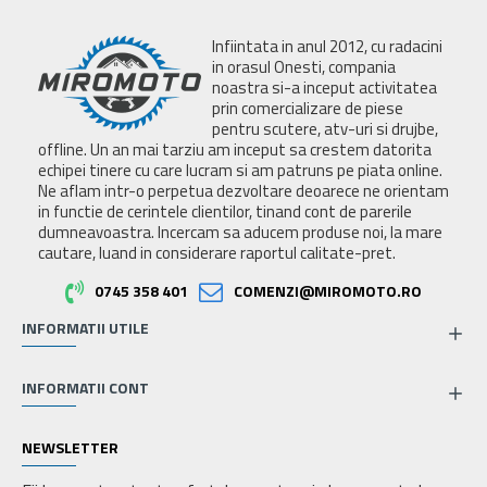
Infiintata in anul 2012, cu radacini
in orasul Onesti, compania
noastra si-a inceput activitatea
prin comercializare de piese
pentru scutere, atv-uri si drujbe,
offline. Un an mai tarziu am inceput sa crestem datorita
echipei tinere cu care lucram si am patruns pe piata online.
Ne aflam intr-o perpetua dezvoltare deoarece ne orientam
in functie de cerintele clientilor, tinand cont de parerile
dumneavoastra. Incercam sa aducem produse noi, la mare
cautare, luand in considerare raportul calitate-pret.
0745 358 401
COMENZI@MIROMOTO.RO
INFORMATII UTILE
INFORMATII CONT
NEWSLETTER