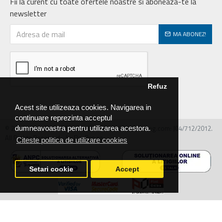
Fii la curent cu toate ofertele noastre si aboneaza-te la
newsletter
MA ABONEZ!
Refuz
Acest site utilizeaza cookies. Navigarea in
continuare reprezinta acceptul
© 2026 MIRALEX PARTS SRL, CIF: RO30468586, Nr.reg.com: J04/712/2012.
dumneavoastra pentru utilizarea acestora.
All Rights Reserved - by DevPro.ro
Citeste politica de utilizare cookies
Setari cookie
Accept