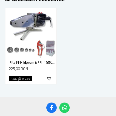
Plita PPR Elprom EPPT-1850, 1850W, 6 bacuri, aparat lipit tevi
225,00 RON
Adaugă în Coş