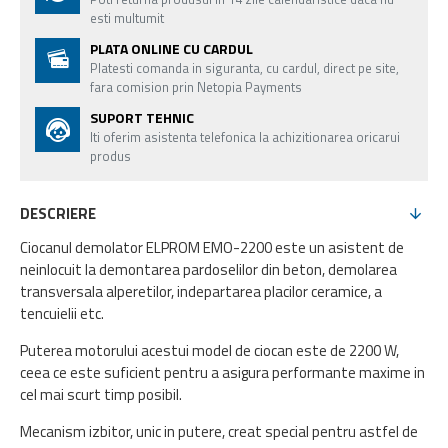
esti multumit
PLATA ONLINE CU CARDUL
Platesti comanda in siguranta, cu cardul, direct pe site,
fara comision prin Netopia Payments
SUPORT TEHNIC
Iti oferim asistenta telefonica la achizitionarea oricarui
produs
DESCRIERE
Ciocanul demolator ELPROM EMO-2200 este un asistent de
neinlocuit la demontarea pardoselilor din beton, demolarea
transversala alperetilor, indepartarea placilor ceramice, a
tencuielii etc.
Puterea motorului acestui model de ciocan este de 2200 W,
ceea ce este suficient pentru a asigura performante maxime in
cel mai scurt timp posibil.
Mecanism izbitor, unic in putere, creat special pentru astfel de