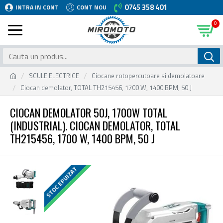
0745 358 401
INTRA IN CONT
CONT NOU
0
SCULE ELECTRICE
Ciocane rotopercutoare si demolatoare
Ciocan demolator, TOTAL TH215456, 1700 W, 1400 BPM, 50 J
CIOCAN DEMOLATOR 50J, 1700W TOTAL
(INDUSTRIAL). CIOCAN DEMOLATOR, TOTAL
TH215456, 1700 W, 1400 BPM, 50 J
LIVRARE GRATUITA
STOC EPUIZAT