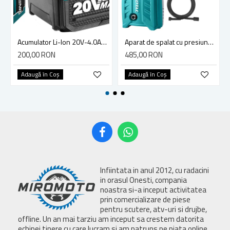
Acumulator Li-Ion 20V-4.0Ah Total (industrial) TFBLI2002
Aparat de spalat cu presiune Total, 1400W, 330L/H, 130 bar
200,00 RON
485,00 RON
Adaugă în Coş
Adaugă în Coş
Infiintata in anul 2012, cu radacini
in orasul Onesti, compania
noastra si-a inceput activitatea
prin comercializare de piese
pentru scutere, atv-uri si drujbe,
offline. Un an mai tarziu am inceput sa crestem datorita
echipei tinere cu care lucram si am patruns pe piata online.