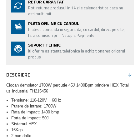
RETUR GARANTAT
Poti returna produsul in 14 zile calendaristice daca nu
esti multumit
PLATA ONLINE CU CARDUL
Platesti comanda in siguranta, cu cardul, direct pe site,
fara comision prin Netopia Payments
SUPORT TEHNIC
Iti oferim asistenta telefonica la achizitionarea oricarui
produs
DESCRIERE
Ciocan demolator 1700W percutie 45J 1400Bpm prindere HEX Total
uz Industrial TH215456
Tensiune: 110-120V ~ 60Hz
Putere de intrare: 1700W
Rata de impact: 1400 bmp
Forța de impact: 50J
Sistemul HEX
16Kgs
2 buc dalta