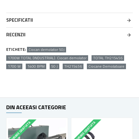
SPECIFICATII
RECENZII
ETICHETE:
Ciocan demolator 50J
1700W TOTAL (INDUSTRIAL). Ciocan demolator
TOTAL TH215456
1700 W
1400 BPM
50 J
TH215456
Ciocane Demolatoare
DIN ACEEASI CATEGORIE
LIVRARE GRATUITA
LIVRARE GRATUITA