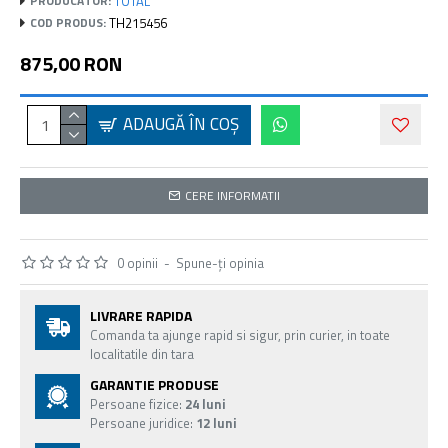
TOTAL
PRODUCATOR:
TH215456
COD PRODUS:
875,00 RON
ADAUGĂ ÎN COŞ
CERE INFORMATII
0 opinii
-
Spune-ţi opinia
LIVRARE RAPIDA
Comanda ta ajunge rapid si sigur, prin curier, in toate
localitatile din tara
GARANTIE PRODUSE
Persoane fizice:
24 luni
Persoane juridice:
12 luni