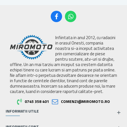
Infiintata in anul 2012, cu radacini
in orasul Onesti, compania
noastra si-a inceput activitatea
prin comercializare de piese
pentru scutere, atv-uri si drujbe,
offline. Un an mai tarziu am inceput sa crestem datorita
echipei tinere cu care lucram si am patruns pe piata online.
Ne aflam intr-o perpetua dezvoltare deoarece ne orientam
in functie de cerintele clientilor, tinand cont de parerile
dumneavoastra. Incercam sa aducem produse noi, la mare
cautare, luand in considerare raportul calitate-pret.
0745 358 401
COMENZI@MIROMOTO.RO
INFORMATII UTILE
INFORMATII CONT