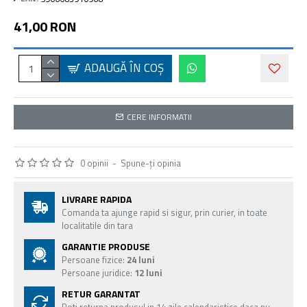
41,00 RON
ADAUGĂ ÎN COŞ
CERE INFORMATII
0 opinii
-
Spune-ţi opinia
LIVRARE RAPIDA
Comanda ta ajunge rapid si sigur, prin curier, in toate
localitatile din tara
GARANTIE PRODUSE
Persoane fizice:
24 luni
Persoane juridice:
12 luni
RETUR GARANTAT