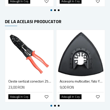
Adaugă în Coş
Adaugă în Coş
DE LA ACELASI PRODUCATOR
Cleste sertizat conectori 250 mm lama 4mm Yato YT-2254
Accesoriu multicutter, Yato YT-34689, sistem Yato Quick Release, slefuire, 90 mm, ceramica, abrazive
23,00 RON
9,00 RON
Adaugă în Coş
Adaugă în Coş