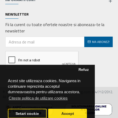
NEWSLETTER
Fii la curent cu toate ofertele noastre si aboneaza-te la
newsletter
MA ABONEZ!
Refuz
Acest site utilizeaza cookies. Navigarea in
continuare reprezinta acceptul
© 2026 MIRALEX PARTS SRL, CIF: RO30468586, Nr.reg.com: J04/712/2012.
dumneavoastra pentru utilizarea acestora.
All Rights Reserved - by DevPro.ro
Citeste politica de utilizare cookies
Setari cookie
Accept