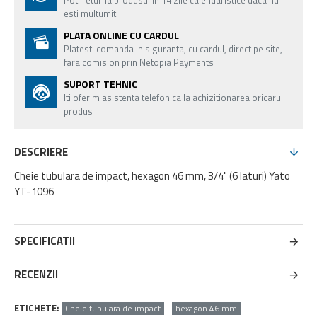
Poti returna produsul in 14 zile calendaristice daca nu
esti multumit
PLATA ONLINE CU CARDUL
Platesti comanda in siguranta, cu cardul, direct pe site,
fara comision prin Netopia Payments
SUPORT TEHNIC
Iti oferim asistenta telefonica la achizitionarea oricarui
produs
DESCRIERE
Cheie tubulara de impact, hexagon 46 mm, 3/4" (6 laturi) Yato
YT-1096
SPECIFICATII
RECENZII
ETICHETE:
Cheie tubulara de impact
hexagon 46 mm