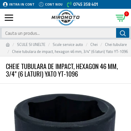
0745 358 401
INTRA IN CONT
CONT NOU
0
SCULE SI UNELTE
Scule service auto
Chei
Chei tubulare
Cheie tubulara de impact, hexagon 46 mm, 3/4" (6 laturi) Yato YT-1096
CHEIE TUBULARA DE IMPACT, HEXAGON 46 MM,
3/4" (6 LATURI) YATO YT-1096