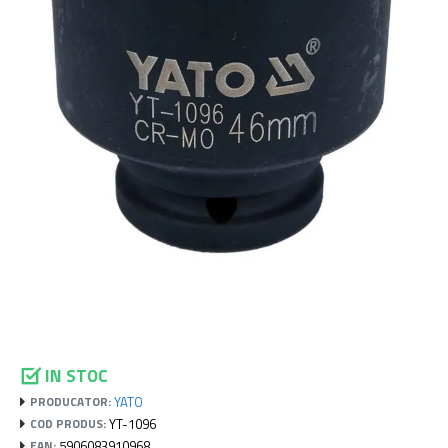
IN STOC
YATO
PRODUCATOR:
YT-1096
COD PRODUS:
5906083910968
EAN: