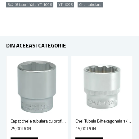
3/4 (6 laturi) Yato YT-1096
YT-1096
Chei tubulare
DIN ACEEASI CATEGORIE
Capat cheie tubulara cu profil hexagonal interior, Yato YT-1316, 6 laturi, 36 mm, 3/4 inch
Chei Tubula Bihexagonala 1/2, 32mm, Yato YT-1292
25,00 RON
15,00 RON