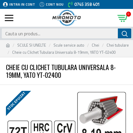
0745 358 401
INTRA IN CONT
CONT NOU
0
SCULE SI UNELTE
Scule service auto
Chei
Chei tubulare
Cheie cu Clichet Tubulara Universala 8-19mm, YATO YT-02400
CHEIE CU CLICHET TUBULARA UNIVERSALA 8-
19MM, YATO YT-02400
STOC EPUIZAT