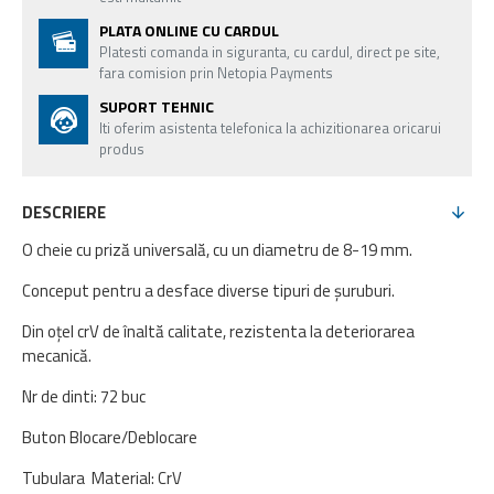
PLATA ONLINE CU CARDUL
Platesti comanda in siguranta, cu cardul, direct pe site,
fara comision prin Netopia Payments
SUPORT TEHNIC
Iti oferim asistenta telefonica la achizitionarea oricarui
produs
DESCRIERE
O cheie cu priză universală, cu un diametru de 8-19 mm.
Conceput pentru a desface diverse tipuri de șuruburi.
Din oțel crV de înaltă calitate, rezistenta la deteriorarea
mecanică.
Nr de dinti: 72 buc
Buton Blocare/Deblocare
Tubulara Material: CrV