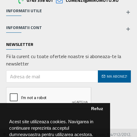
0745 358 401
COMENZI@MIROMOTO.RO
INFORMATII UTILE
INFORMATII CONT
NEWSLETTER
Fii la curent cu toate ofertele noastre si aboneaza-te la
newsletter
MA ABONEZ!
Refuz
Acest site utilizeaza cookies. Navigarea in
continuare reprezinta acceptul
© 2026 MIRALEX PARTS SRL, CIF: RO30468586, Nr.reg.com: J04/712/2012.
dumneavoastra pentru utilizarea acestora.