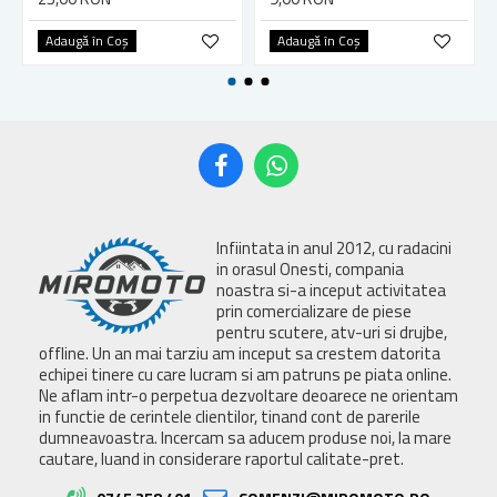
Adaugă în Coş
Adaugă în Coş
Infiintata in anul 2012, cu radacini
in orasul Onesti, compania
noastra si-a inceput activitatea
prin comercializare de piese
pentru scutere, atv-uri si drujbe,
offline. Un an mai tarziu am inceput sa crestem datorita
echipei tinere cu care lucram si am patruns pe piata online.
Ne aflam intr-o perpetua dezvoltare deoarece ne orientam
in functie de cerintele clientilor, tinand cont de parerile
dumneavoastra. Incercam sa aducem produse noi, la mare
cautare, luand in considerare raportul calitate-pret.