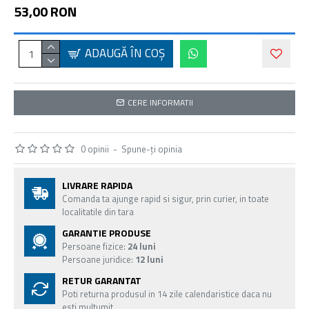
53,00 RON
ADAUGĂ ÎN COŞ
CERE INFORMATII
0 opinii
-
Spune-ţi opinia
LIVRARE RAPIDA
Comanda ta ajunge rapid si sigur, prin curier, in toate
localitatile din tara
GARANTIE PRODUSE
Persoane fizice:
24 luni
Persoane juridice:
12 luni
RETUR GARANTAT
Poti returna produsul in 14 zile calendaristice daca nu
esti multumit