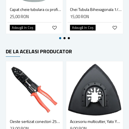
Capat cheie tubulara cu profil hexagonal interior, Yato YT-1316, 6 laturi, 36 mm, 3/4 inch
Chei Tubula Bihexagonala 1/2, 32mm, Yato YT-1292
25,00 RON
15,00 RON
Adaugă în Coş
Adaugă în Coş
DE LA ACELASI PRODUCATOR
Cleste sertizat conectori 250 mm lama 4mm Yato YT-2254
Accesoriu multicutter, Yato YT-34689, sistem Yato Quick Release, slefuire, 90 mm, ceramica, abrazive
23,00 RON
9,00 RON