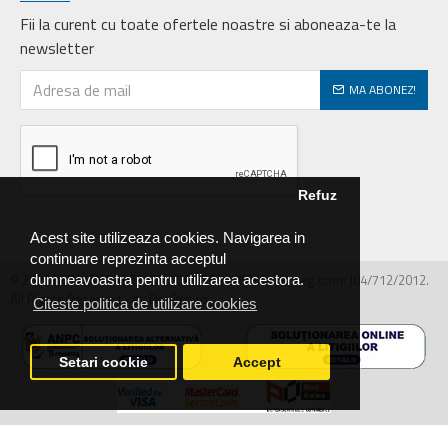
Fii la curent cu toate ofertele noastre si aboneaza-te la
newsletter
MA ABONEZ!
Refuz
Acest site utilizeaza cookies. Navigarea in
continuare reprezinta acceptul
© 2026 MIRALEX PARTS SRL, CIF: RO30468586, Nr.reg.com: J04/712/2012.
dumneavoastra pentru utilizarea acestora.
All Rights Reserved - by DevPro.ro
Citeste politica de utilizare cookies
Setari cookie
Accept