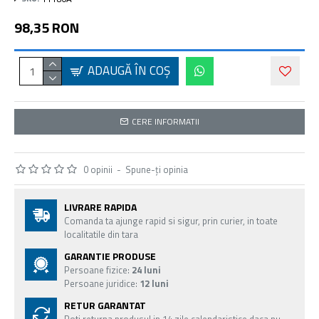
98,35 RON
ADAUGĂ ÎN COŞ
CERE INFORMATII
0 opinii
-
Spune-ţi opinia
LIVRARE RAPIDA
Comanda ta ajunge rapid si sigur, prin curier, in toate
localitatile din tara
GARANTIE PRODUSE
Persoane fizice:
24 luni
Persoane juridice:
12 luni
RETUR GARANTAT