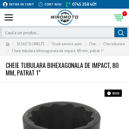
0745 358 401
INTRA IN CONT
CONT NOU
0
SCULE SI UNELTE
Scule service auto
Chei
Chei tubulare
Cheie tubulara bihexagonala de impact, 80 mm, patrat 1"
CHEIE TUBULARA BIHEXAGONALA DE IMPACT, 80
MM, PATRAT 1"
NOU