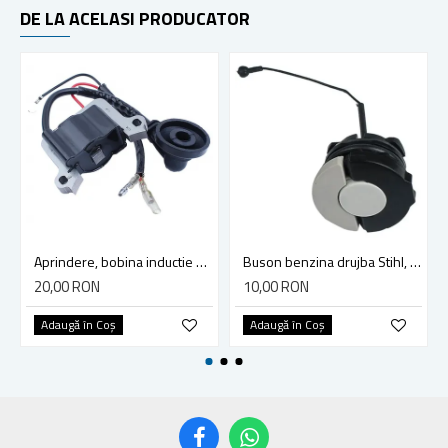
DE LA ACELASI PRODUCATOR
Aprindere, bobina inductie motocoasa chinezeasca TL43 TL 52, Ruris Dac 210, Dac 310
Buson benzina drujba Stihl, model cu clapeta
20,00 RON
10,00 RON
Adaugă în Coş
Adaugă în Coş