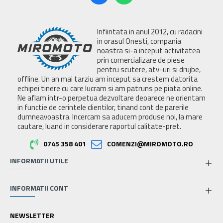
Infiintata in anul 2012, cu radacini
in orasul Onesti, compania
noastra si-a inceput activitatea
prin comercializare de piese
pentru scutere, atv-uri si drujbe,
offline. Un an mai tarziu am inceput sa crestem datorita
echipei tinere cu care lucram si am patruns pe piata online.
Ne aflam intr-o perpetua dezvoltare deoarece ne orientam
in functie de cerintele clientilor, tinand cont de parerile
dumneavoastra. Incercam sa aducem produse noi, la mare
cautare, luand in considerare raportul calitate-pret.
0745 358 401
COMENZI@MIROMOTO.RO
INFORMATII UTILE
INFORMATII CONT
NEWSLETTER