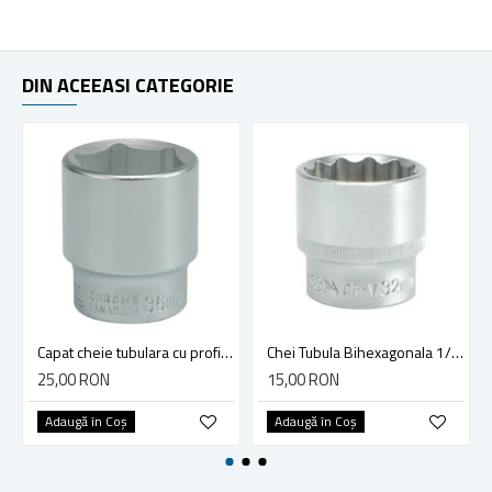
DIN ACEEASI CATEGORIE
Capat cheie tubulara cu profil hexagonal interior, Yato YT-1316, 6 laturi, 36 mm, 3/4 inch
Chei Tubula Bihexagonala 1/2, 32mm, Yato YT-1292
25,00 RON
15,00 RON
Adaugă în Coş
Adaugă în Coş