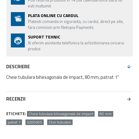
Poti returna produsul in 14 zile calendaristice daca nu
esti multumit
PLATA ONLINE CU CARDUL
Platesti comanda in siguranta, cu cardul, direct pe site,
fara comision prin Netopia Payments
SUPORT TEHNIC
Iti oferim asistenta telefonica la achizitionarea oricarui
produs
DESCRIERE
Cheie tubulara bihexagonala de impact, 80 mm, patrat 1"
RECENZII
ETICHETE:
Cheie tubulara bihexagonala de impact
80 mm
patrat 1
6200605
Chei tubulare