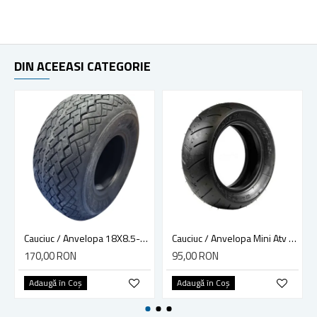
DIN ACEEASI CATEGORIE
Cauciuc / Anvelopa 18X8.5-8, Kart, tubeless, 4 p.r. MRH, made in India
Cauciuc / Anvelopa Mini Atv / Pocket Bike 90/65-6.5
170,00 RON
95,00 RON
Adaugă în Coş
Adaugă în Coş