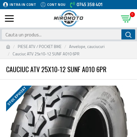
0745 358 401
INTRA IN CONT
CONT NOU
0
PIESE ATV / POCKET BIKE
Anvelope, cauciucuri
Cauciuc ATV 25x10-12 SUNF A010 6PR
CAUCIUC ATV 25X10-12 SUNF A010 6PR
STOC EPUIZAT