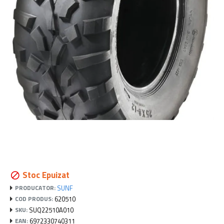
Stoc Epuizat
SUNF
PRODUCATOR:
620510
COD PRODUS:
SUQ22510A010
SKU:
6972330740311
EAN: