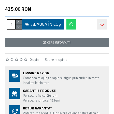
425,00 RON
ADAUGĂ ÎN COŞ
CERE INFORMATII
0 opinii
-
Spune-ţi opinia
LIVRARE RAPIDA
Comanda ta ajunge rapid si sigur, prin curier, in toate
localitatile din tara
GARANTIE PRODUSE
Persoane fizice:
24 luni
Persoane juridice:
12 luni
RETUR GARANTAT
Poti returna produsul in 14 zile calendaristice daca nu