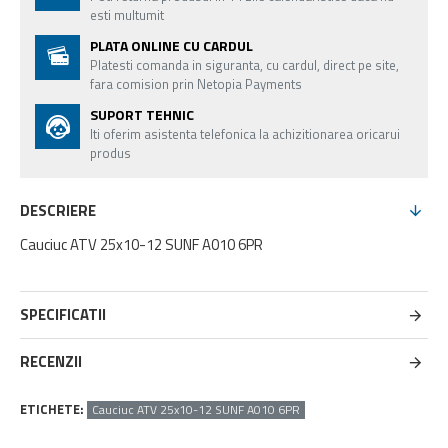
esti multumit
PLATA ONLINE CU CARDUL
Platesti comanda in siguranta, cu cardul, direct pe site,
fara comision prin Netopia Payments
SUPORT TEHNIC
Iti oferim asistenta telefonica la achizitionarea oricarui
produs
DESCRIERE
Cauciuc ATV 25x10-12 SUNF A010 6PR
SPECIFICATII
RECENZII
ETICHETE:
Cauciuc ATV 25x10-12 SUNF A010 6PR