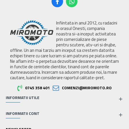
Infiintata in anul 2012, cu radacini
in orasul Onesti, compania
noastra si-a inceput activitatea
prin comercializare de piese
pentru scutere, atv-uri si drujbe,
offline. Un an mai tarziu am inceput sa crestem datorita
echipei tinere cu care lucram si am patruns pe piata online.
Ne aflam intr-o perpetua dezvoltare deoarece ne orientam
in functie de cerintele clientilor, tinand cont de parerile
dumneavoastra. Incercam sa aducem produse noi, la mare
cautare, luand in considerare raportul calitate-pret.
0745 358 401
COMENZI@MIROMOTO.RO
INFORMATII UTILE
INFORMATII CONT