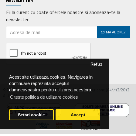
NEWSLETTER
Fii la curent cu toate ofertele noastre si aboneaza-te la
newsletter
MA ABONEZ!
Refuz
Acest site utilizeaza cookies. Navigarea in
continuare reprezinta acceptul
© 2026 MIRALEX PARTS SRL, CIF: RO30468586, Nr.reg.com: J04/712/2012.
dumneavoastra pentru utilizarea acestora.
All Rights Reserved - by DevPro.ro
Citeste politica de utilizare cookies
Setari cookie
Accept