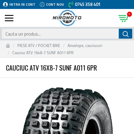
0745 358 401
INTRA IN CONT
CONT NOU
0
PIESE ATV / POCKET BIKE
Anvelope, cauciucuri
Cauciuc ATV 16x8-7 SUNF A011 6PR
CAUCIUC ATV 16X8-7 SUNF A011 6PR