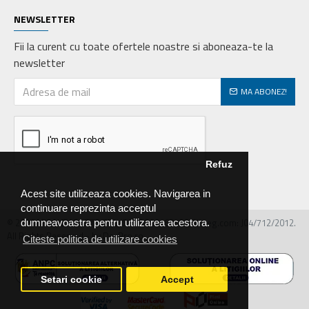
NEWSLETTER
Fii la curent cu toate ofertele noastre si aboneaza-te la
newsletter
MA ABONEZ!
Refuz
Acest site utilizeaza cookies. Navigarea in
continuare reprezinta acceptul
© 2026 MIRALEX PARTS SRL, CIF: RO30468586, Nr.reg.com: J04/712/2012.
dumneavoastra pentru utilizarea acestora.
All Rights Reserved - by DevPro.ro
Citeste politica de utilizare cookies
Setari cookie
Accept