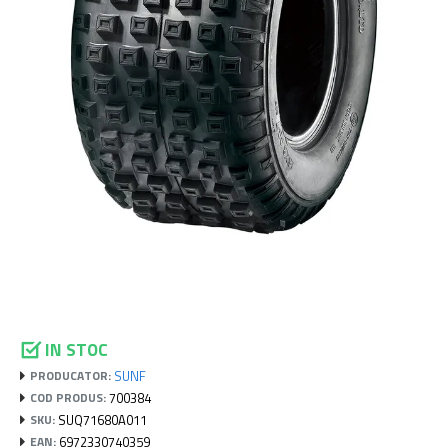
IN STOC
SUNF
PRODUCATOR:
700384
COD PRODUS:
SUQ71680A011
SKU:
6972330740359
EAN: