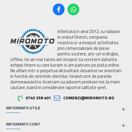
Infiintata in anul 2012, cu radacini
in orasul Onesti, compania
noastra si-a inceput activitatea
prin comercializare de piese
pentru scutere, atv-uri si drujbe,
offline. Un an mai tarziu am inceput sa crestem datorita
echipei tinere cu care lucram si am patruns pe piata online.
Ne aflam intr-o perpetua dezvoltare deoarece ne orientam
in functie de cerintele clientilor, tinand cont de parerile
dumneavoastra. Incercam sa aducem produse noi, la mare
cautare, luand in considerare raportul calitate-pret.
0745 358 401
COMENZI@MIROMOTO.RO
INFORMATII UTILE
INFORMATII CONT