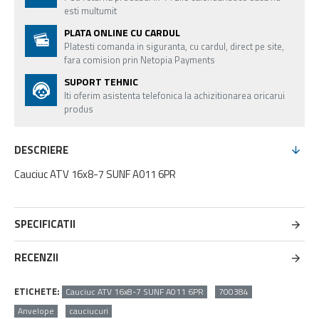
esti multumit
PLATA ONLINE CU CARDUL
Platesti comanda in siguranta, cu cardul, direct pe site,
fara comision prin Netopia Payments
SUPORT TEHNIC
Iti oferim asistenta telefonica la achizitionarea oricarui
produs
DESCRIERE
Cauciuc ATV 16x8-7 SUNF A011 6PR
SPECIFICATII
RECENZII
ETICHETE:
Cauciuc ATV 16x8-7 SUNF A011 6PR
700384
Anvelope
cauciucuri