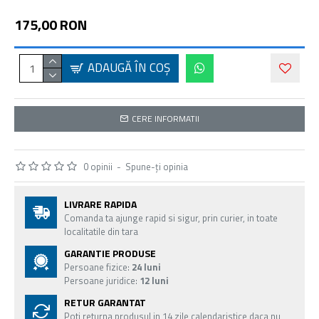
175,00 RON
ADAUGĂ ÎN COŞ
CERE INFORMATII
0 opinii
-
Spune-ţi opinia
LIVRARE RAPIDA
Comanda ta ajunge rapid si sigur, prin curier, in toate
localitatile din tara
GARANTIE PRODUSE
Persoane fizice:
24 luni
Persoane juridice:
12 luni
RETUR GARANTAT
Poti returna produsul in 14 zile calendaristice daca nu