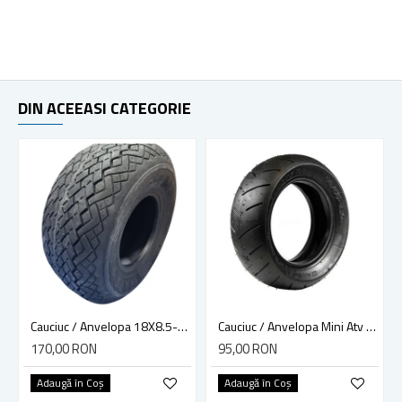
DIN ACEEASI CATEGORIE
Cauciuc / Anvelopa 18X8.5-8, Kart, tubeless, 4 p.r. MRH, made in India
Cauciuc / Anvelopa Mini Atv / Pocket Bike 90/65-6.5
170,00 RON
95,00 RON
Adaugă în Coş
Adaugă în Coş