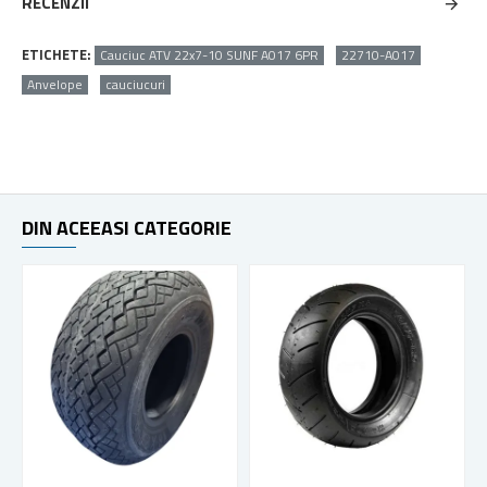
RECENZII
ETICHETE:
Cauciuc ATV 22x7-10 SUNF A017 6PR
22710-A017
Anvelope
cauciucuri
DIN ACEEASI CATEGORIE