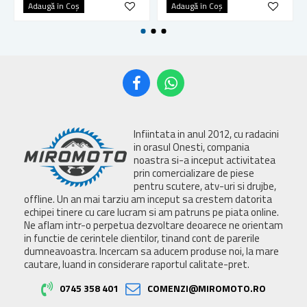
Adaugă în Coş
Adaugă în Coş
Infiintata in anul 2012, cu radacini
in orasul Onesti, compania
noastra si-a inceput activitatea
prin comercializare de piese
pentru scutere, atv-uri si drujbe,
offline. Un an mai tarziu am inceput sa crestem datorita
echipei tinere cu care lucram si am patruns pe piata online.
Ne aflam intr-o perpetua dezvoltare deoarece ne orientam
in functie de cerintele clientilor, tinand cont de parerile
dumneavoastra. Incercam sa aducem produse noi, la mare
cautare, luand in considerare raportul calitate-pret.
0745 358 401
COMENZI@MIROMOTO.RO