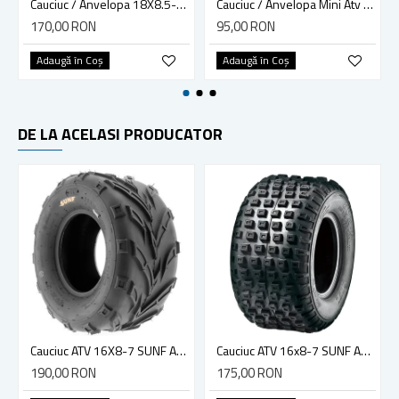
Cauciuc / Anvelopa 18X8.5-8, Kart, tubeless, 4 p.r. MRH, made in India
Cauciuc / Anvelopa Mini Atv / Pocket Bike 90/65-6.5
170,00 RON
95,00 RON
Adaugă în Coş
Adaugă în Coş
DE LA ACELASI PRODUCATOR
Cauciuc ATV 16X8-7 SUNF A004 6PR
Cauciuc ATV 16x8-7 SUNF A011 6PR
190,00 RON
175,00 RON