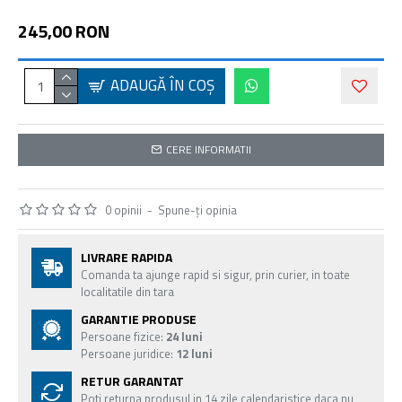
245,00 RON
ADAUGĂ ÎN COŞ
CERE INFORMATII
0 opinii
-
Spune-ţi opinia
LIVRARE RAPIDA
Comanda ta ajunge rapid si sigur, prin curier, in toate
localitatile din tara
GARANTIE PRODUSE
Persoane fizice:
24 luni
Persoane juridice:
12 luni
RETUR GARANTAT
Poti returna produsul in 14 zile calendaristice daca nu