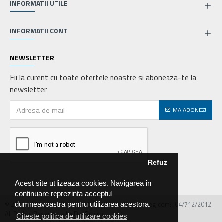
INFORMATII UTILE
INFORMATII CONT
NEWSLETTER
Fii la curent cu toate ofertele noastre si aboneaza-te la
newsletter
MA ABONEZ!
Refuz
Acest site utilizeaza cookies. Navigarea in
continuare reprezinta acceptul
© 2026 MIRALEX PARTS SRL, CIF: RO30468586, Nr.reg.com: J04/712/2012.
dumneavoastra pentru utilizarea acestora.
All Rights Reserved - by DevPro.ro
Citeste politica de utilizare cookies