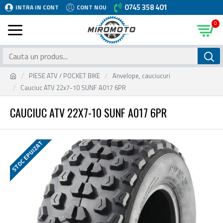
0745 358 401
INTRA IN CONT
CONT NOU
0
PIESE ATV / POCKET BIKE
Anvelope, cauciucuri
Cauciuc ATV 22x7-10 SUNF A017 6PR
CAUCIUC ATV 22X7-10 SUNF A017 6PR
STOC EPUIZAT