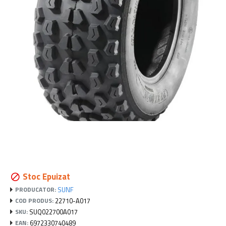
Stoc Epuizat
SUNF
PRODUCATOR:
22710-A017
COD PRODUS:
SUQ022700A017
SKU:
6972330740489
EAN: