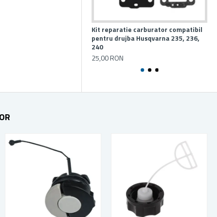
Kit reparatie carburator compatibil
Mas
pentru drujba Husqvarna 235, 236,
Pr
240
16
25,00 RON
TOR