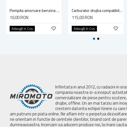
Pompita amorsare benzina universala
Carburator drujba compatibil Stihl MS 261, MS 271, MS 291
10,00 RON
115,00 RON
Adaugă în Coş
Adaugă în Coş
Infiintata in anul 2012, cu radacini in or
compania noastra si-a inceput activita
comercializare de piese pentru scutere, 
drujbe, offline. Un an mai tarziu am inc
crestem datorita echipei tinere cu care 
am patruns pe piata online. Ne aflam intr-o perpetua dezvoltar
ne orientam in functie de cerintele clientilor, tinand cont de parer
dumneavoastra. Incercam sa aducem produse noi, la mare cautar