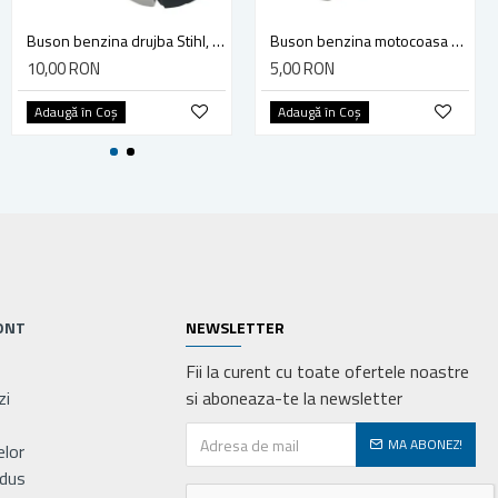
Carburator compatibil pentru drujba Husqvarna 181, 281, 288
Buson benzina drujba Stihl, model cu clapeta
Buson benzina motocoasa TL43/52
145,00 RON
10,00 RON
5,00 RON
Adaugă în Coş
Adaugă în Coş
Adaugă în Coş
ONT
NEWSLETTER
Fii la curent cu toate ofertele noastre
zi
si aboneaza-te la newsletter
MA ABONEZ!
elor
odus