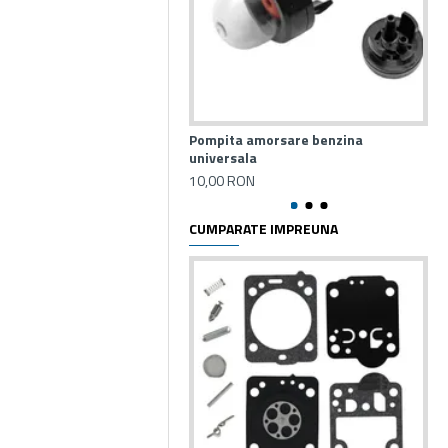
Pompita amorsare benzina
Car
universala
MS
10,00 RON
11
CUMPARATE IMPREUNA