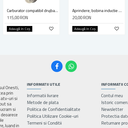
Carburator compatibil drujba Husqvarna 130, 135 Mark II
Carburator compatibil pentru drujba Husqvarna 136, 137, 141, 142, 36, 41
Aprindere, bobina inductie motocoasa chinezeasca TL43 TL 52, Ruris Dac 210, Dac 310
115,00 RON
50,00 RON
20,00 RON
Adaugă în Coş
Adaugă în Coş
Adaugă în Coş
INFORMATII UTILE
INFORMATII C
asul Onesti,
tea prin
Informatii livrare
Contul meu
atv-uri si
Metode de plata
Istoric comen
eput sa
Politica de Confidentialitate
Newsletter
lucram si
e deoarece
Politica Utilizare Cookie-uri
Protectia dat
ile
Termeni si Conditii
Returnare pr
e, luand in