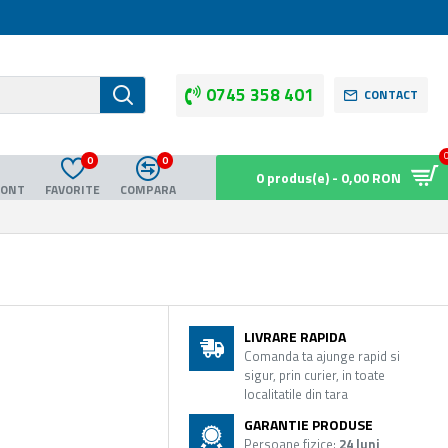
0745 358 401
CONTACT
0
0
0 produs(e) - 0,00 RON
CONT
FAVORITE
COMPARA
LIVRARE RAPIDA
Comanda ta ajunge rapid si
sigur, prin curier, in toate
localitatile din tara
GARANTIE PRODUSE
Persoane fizice:
24 luni