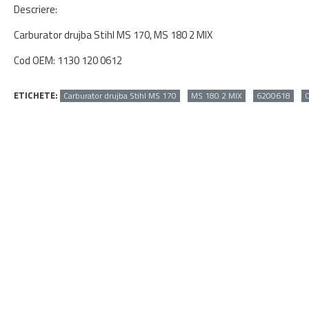
Descriere:
Carburator drujba Stihl MS 170, MS 180 2 MIX
Cod OEM: 1130 120 0612
ETICHETE:
Carburator drujba Stihl MS 170
MS 180 2 MIX
6200618
C