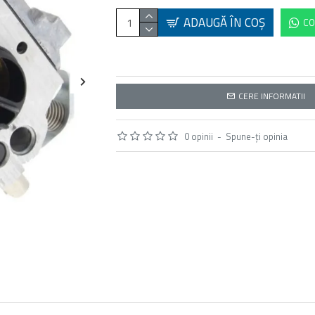
ADAUGĂ ÎN COŞ
CO
CERE INFORMATII
0 opinii
-
Spune-ţi opinia