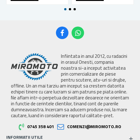
Infiintata in anul 2012, cu radacini
in orasul Onesti, compania
noastra si-a inceput activitatea
prin comercializare de piese
pentru scutere, atv-uri si drujbe,
offline. Un an mai tarziu am inceput sa crestem datorita
echipei tinere cu care lucram si am patruns pe piata online.
Ne aflam intr-o perpetua dezvoltare deoarece ne orientam
in functie de cerintele clientilor, tinand cont de parerile
dumneavoastra. Incercam sa aducem produse noi, la mare
cautare, luand in considerare raportul calitate-pret.
0745 358 401
COMENZI@MIROMOTO.RO
INFORMATII UTILE