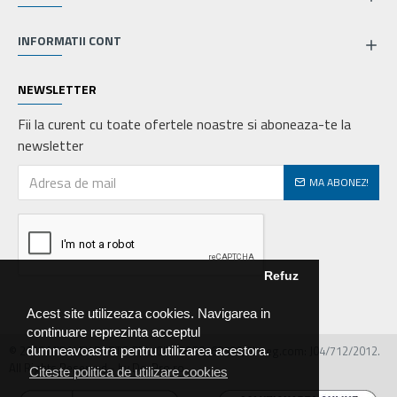
INFORMATII CONT
NEWSLETTER
Fii la curent cu toate ofertele noastre si aboneaza-te la
newsletter
MA ABONEZ!
Refuz
Acest site utilizeaza cookies. Navigarea in
continuare reprezinta acceptul
© 2026 MIRALEX PARTS SRL, CIF: RO30468586, Nr.reg.com: J04/712/2012.
dumneavoastra pentru utilizarea acestora.
All Rights Reserved - by DevPro.ro
Citeste politica de utilizare cookies