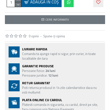
ADAUGĂ ÎN COŞ
CERE INFORMATII
0 opinii
-
Spune-ţi opinia
LIVRARE RAPIDA
Comanda ta ajunge rapid si sigur, prin curier, in toate
localitatile din tara
GARANTIE PRODUSE
Persoane fizice:
24 luni
Persoane juridice:
12 luni
RETUR GARANTAT
Poti returna produsul in 14 zile calendaristice daca nu
esti multumit
PLATA ONLINE CU CARDUL
Platesti comanda in siguranta, cu cardul, direct pe site,
fara comision prin Netopia Payments