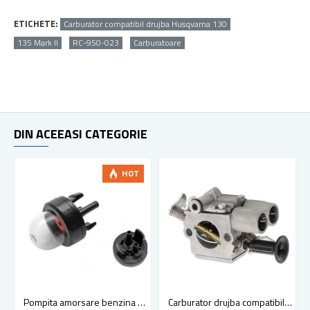
ETICHETE:
Carburator compatibil drujba Husqvarna 130
135 Mark II
RC-950-023
Carburatoare
DIN ACEEASI CATEGORIE
HOT
Pompita amorsare benzina universala
Carburator drujba compatibil Stihl MS 261, MS 271, MS 291