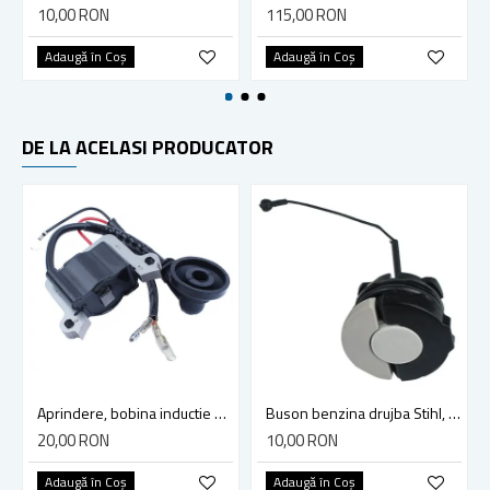
10,00 RON
115,00 RON
Adaugă în Coş
Adaugă în Coş
DE LA ACELASI PRODUCATOR
Aprindere, bobina inductie motocoasa chinezeasca TL43 TL 52, Ruris Dac 210, Dac 310
Buson benzina drujba Stihl, model cu clapeta
20,00 RON
10,00 RON
Adaugă în Coş
Adaugă în Coş