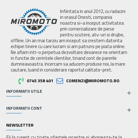
Infiintata in anul 2012, cu radacini
in orasul Onesti, compania
noastra si-a inceput activitatea
prin comercializare de piese
pentru scutere, atv-uri si drujbe,
offline. Un an mai tarziu am inceput sa crestem datorita
echipei tinere cu care lucram si am patruns pe piata online.
Ne aflam intr-o perpetua dezvoltare deoarece ne orientam
in functie de cerintele clientilor, tinand cont de parerile
dumneavoastra. Incercam sa aducem produse noi, la mare
cautare, luand in considerare raportul calitate-pret.
0745 358 401
COMENZI@MIROMOTO.RO
INFORMATII UTILE
INFORMATII CONT
NEWSLETTER
Fii la curent cu toate ofertele noastre si aboneaza-te la