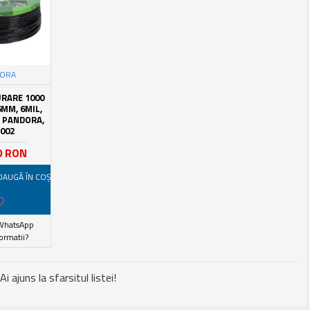
DORA
URARE 1000
6MM, 6MIL,
, PANDORA,
002
0 RON
DAUGĂ ÎN COŞ
WhatsApp
ormatii?
Ai ajuns la sfarsitul listei!