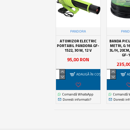
PANDORA
PAN
ATOMIZOR ELECTRIC
BANDA PIC
PORTABIL PANDORA GF-
METRI, 0.1
1522, 30 W, 12 V
3L/H, 20CM
GF-1
95,00 RON
235,0
ADAUGĂ ÎN COŞ
A
Comandă WhatsApp
Comandă 
Doresti informatii?
Doresti inf