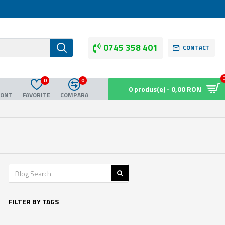
0745 358 401
CONTACT
0
0
0 produs(e) - 0,00 RON
CONT
FAVORITE
COMPARA
FILTER BY TAGS