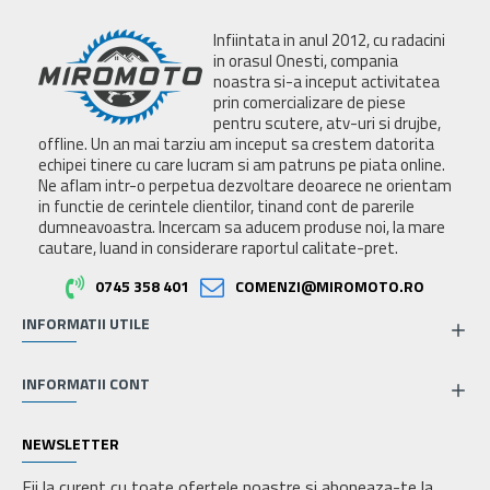
Infiintata in anul 2012, cu radacini
in orasul Onesti, compania
noastra si-a inceput activitatea
prin comercializare de piese
pentru scutere, atv-uri si drujbe,
offline. Un an mai tarziu am inceput sa crestem datorita
echipei tinere cu care lucram si am patruns pe piata online.
Ne aflam intr-o perpetua dezvoltare deoarece ne orientam
in functie de cerintele clientilor, tinand cont de parerile
dumneavoastra. Incercam sa aducem produse noi, la mare
cautare, luand in considerare raportul calitate-pret.
0745 358 401
COMENZI@MIROMOTO.RO
INFORMATII UTILE
INFORMATII CONT
NEWSLETTER
Fii la curent cu toate ofertele noastre si aboneaza-te la