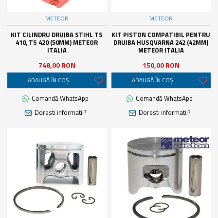
METEOR
METEOR
KIT CILINDRU DRUJBA STIHL TS
KIT PISTON COMPATIBIL PENTRU
410, TS 420 (50MM) METEOR
DRUJBA HUSQVARNA 242 (42MM)
ITALIA
METEOR ITALIA
748,00 RON
150,00 RON
ADAUGĂ ÎN COŞ
ADAUGĂ ÎN COŞ
Comandă WhatsApp
Comandă WhatsApp
Doresti informatii?
Doresti informatii?