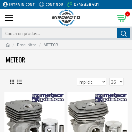
0745 358 401
INTRA IN CONT
CONT NOU
0
Producător
METEOR
METEOR