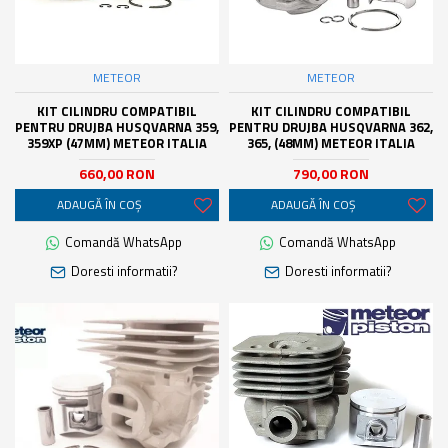
METEOR
METEOR
KIT CILINDRU COMPATIBIL
KIT CILINDRU COMPATIBIL
PENTRU DRUJBA HUSQVARNA 359,
PENTRU DRUJBA HUSQVARNA 362,
359XP (47MM) METEOR ITALIA
365, (48MM) METEOR ITALIA
660,00 RON
790,00 RON
ADAUGĂ ÎN COŞ
ADAUGĂ ÎN COŞ
Comandă WhatsApp
Comandă WhatsApp
Doresti informatii?
Doresti informatii?