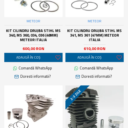
METEOR
METEOR
KIT CILINDRU DRUJBA STIHL MS
KIT CILINDRU DRUJBA STIHL MS
340, MS 360, 034, 036 (48MM)
341, MS 361 (47MM) METEOR
METEOR ITALIA
ITALIA
600,00 RON
610,00 RON
ADAUGĂ ÎN COŞ
ADAUGĂ ÎN COŞ
Comandă WhatsApp
Comandă WhatsApp
Doresti informatii?
Doresti informatii?
2-3 ZILE