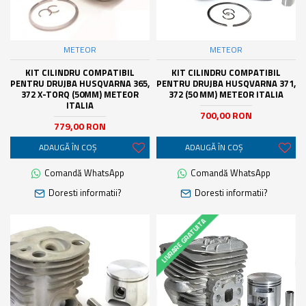
METEOR
METEOR
KIT CILINDRU COMPATIBIL
KIT CILINDRU COMPATIBIL
PENTRU DRUJBA HUSQVARNA 365,
PENTRU DRUJBA HUSQVARNA 371,
372 X-TORQ (50MM) METEOR
372 (50 MM) METEOR ITALIA
ITALIA
700,00 RON
779,00 RON
ADAUGĂ ÎN COŞ
ADAUGĂ ÎN COŞ
Comandă WhatsApp
Comandă WhatsApp
Doresti informatii?
Doresti informatii?
LIVRARE GRATUITA