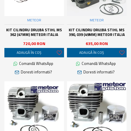
METEOR
METEOR
KIT CILINDRU DRUJBA STIHL MS
KIT CILINDRU DRUJBA STIHL MS
362 (47MM) METEOR ITALIA
390, 039 (49MM) METEOR ITALIA
720,00 RON
635,00 RON
ADAUGĂ ÎN COŞ
ADAUGĂ ÎN COŞ
Comandă WhatsApp
Comandă WhatsApp
Doresti informatii?
Doresti informatii?