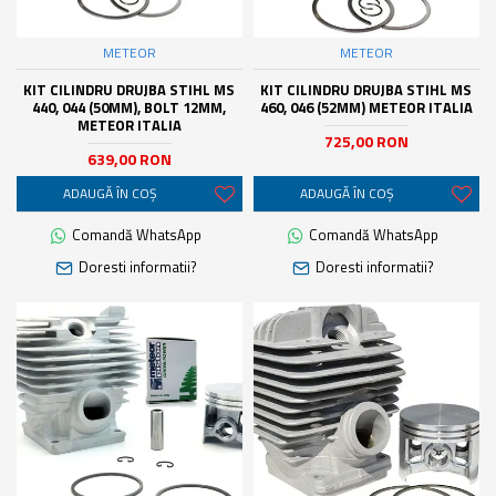
METEOR
METEOR
KIT CILINDRU DRUJBA STIHL MS
KIT CILINDRU DRUJBA STIHL MS
440, 044 (50MM), BOLT 12MM,
460, 046 (52MM) METEOR ITALIA
METEOR ITALIA
725,00 RON
639,00 RON
ADAUGĂ ÎN COŞ
ADAUGĂ ÎN COŞ
Comandă WhatsApp
Comandă WhatsApp
Doresti informatii?
Doresti informatii?