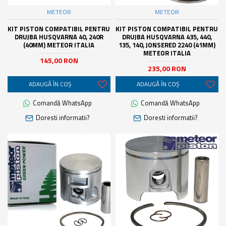
METEOR
METEOR
KIT PISTON COMPATIBIL PENTRU
KIT PISTON COMPATIBIL PENTRU
DRUJBA HUSQVARNA 40, 240R
DRUJBA HUSQVARNA 435, 440,
(40MM) METEOR ITALIA
135, 140, JONSERED 2240 (41MM)
METEOR ITALIA
145,00 RON
235,00 RON
ADAUGĂ ÎN COŞ
ADAUGĂ ÎN COŞ
Comandă WhatsApp
Comandă WhatsApp
Doresti informatii?
Doresti informatii?