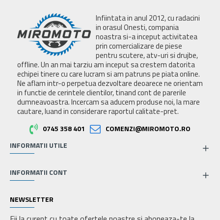
Infiintata in anul 2012, cu radacini
in orasul Onesti, compania
noastra si-a inceput activitatea
prin comercializare de piese
pentru scutere, atv-uri si drujbe,
offline. Un an mai tarziu am inceput sa crestem datorita
echipei tinere cu care lucram si am patruns pe piata online.
Ne aflam intr-o perpetua dezvoltare deoarece ne orientam
in functie de cerintele clientilor, tinand cont de parerile
dumneavoastra. Incercam sa aducem produse noi, la mare
cautare, luand in considerare raportul calitate-pret.
0745 358 401
COMENZI@MIROMOTO.RO
INFORMATII UTILE
INFORMATII CONT
NEWSLETTER
Fii la curent cu toate ofertele noastre si aboneaza-te la