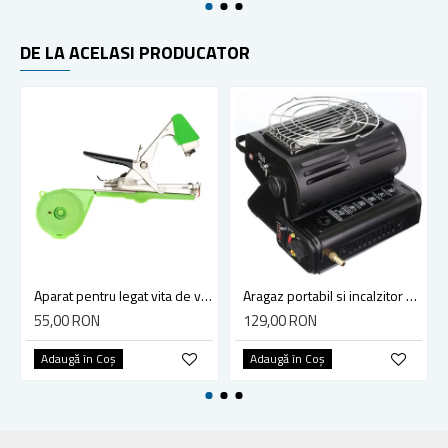
DE LA ACELASI PRODUCATOR
Aparat pentru legat vita de vie, legume si pomi fructiferi, Micul Fermier GF-0200, arc si lama de rezerva
Aragaz portabil si incalzitor Micul Fermier, GF-0630, 2 in 1, 1.3 KW negru
55,00 RON
129,00 RON
Adaugă în Coş
Adaugă în Coş