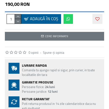
190,00 RON
ADAUGĂ ÎN COŞ
CERE INFORMATII
0 opinii
-
Spune-ţi opinia
LIVRARE RAPIDA
Comanda ta ajunge rapid si sigur, prin curier, in toate
localitatile din tara
GARANTIE PRODUSE
Persoane fizice:
24 luni
Persoane juridice:
12 luni
RETUR GARANTAT
Poti returna produsul in 14 zile calendaristice daca nu
esti multumit