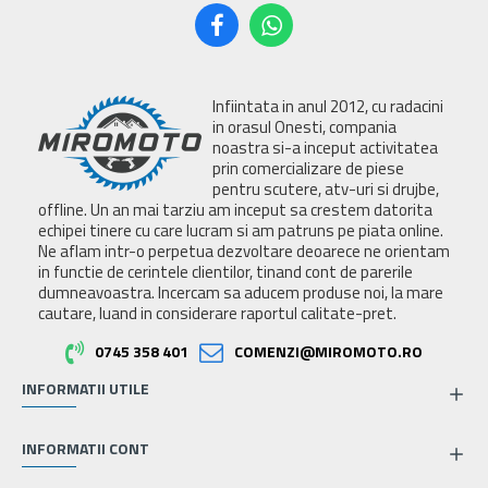
Infiintata in anul 2012, cu radacini
in orasul Onesti, compania
noastra si-a inceput activitatea
prin comercializare de piese
pentru scutere, atv-uri si drujbe,
offline. Un an mai tarziu am inceput sa crestem datorita
echipei tinere cu care lucram si am patruns pe piata online.
Ne aflam intr-o perpetua dezvoltare deoarece ne orientam
in functie de cerintele clientilor, tinand cont de parerile
dumneavoastra. Incercam sa aducem produse noi, la mare
cautare, luand in considerare raportul calitate-pret.
0745 358 401
COMENZI@MIROMOTO.RO
INFORMATII UTILE
INFORMATII CONT