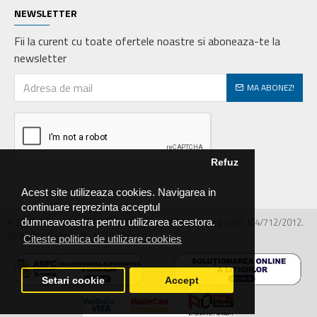
NEWSLETTER
Fii la curent cu toate ofertele noastre si aboneaza-te la
newsletter
MA ABONEZ!
Refuz
Acest site utilizeaza cookies. Navigarea in
continuare reprezinta acceptul
© 2026 MIRALEX PARTS SRL, CIF: RO30468586, Nr.reg.com: J04/712/2012.
dumneavoastra pentru utilizarea acestora.
All Rights Reserved - by DevPro.ro
Citeste politica de utilizare cookies
Setari cookie
Accept