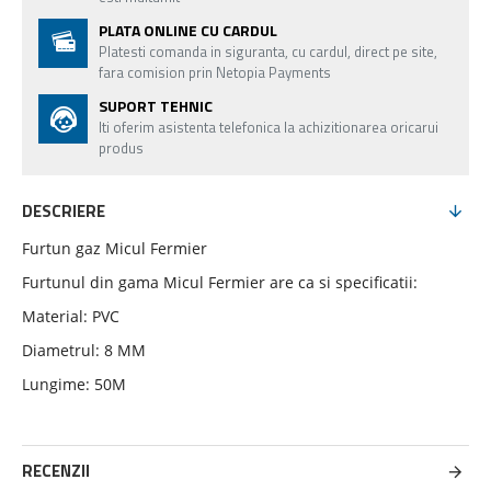
PLATA ONLINE CU CARDUL
Platesti comanda in siguranta, cu cardul, direct pe site,
fara comision prin Netopia Payments
SUPORT TEHNIC
Iti oferim asistenta telefonica la achizitionarea oricarui
produs
DESCRIERE
Furtun gaz Micul Fermier
Furtunul din gama Micul Fermier are ca si specificatii:
Material: PVC
Diametrul: 8 MM
Lungime: 50M
RECENZII