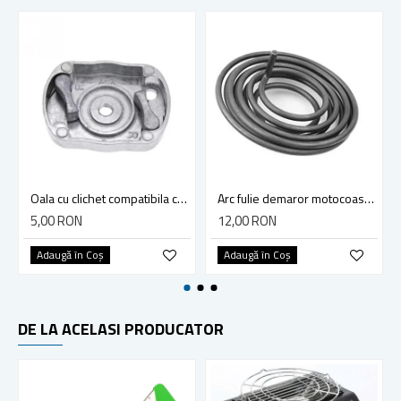
Oala cu clichet compatibila cu motocoasa model 430, 520
Arc fulie demaror motocoasa Husqvarna 128R, 128C, 325CX, 327P4, 323D
5,00 RON
12,00 RON
Adaugă în Coş
Adaugă în Coş
DE LA ACELASI PRODUCATOR