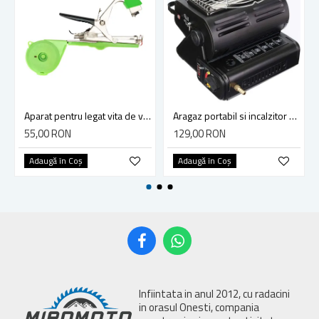
Aparat pentru legat vita de vie, legume si pomi fructiferi, Micul Fermier GF-0200, arc si lama de rezerva
Aragaz portabil si incalzitor Micul Fermier, GF-0630, 2 in 1, 1.3 KW negru
55,00 RON
129,00 RON
Adaugă în Coş
Adaugă în Coş
Infiintata in anul 2012, cu radacini
in orasul Onesti, compania