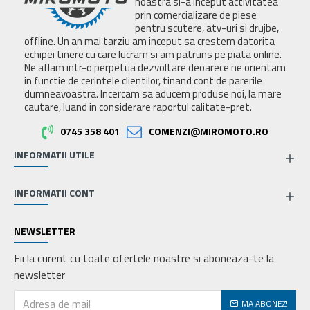
noastra si-a inceput activitatea
prin comercializare de piese
pentru scutere, atv-uri si drujbe,
offline. Un an mai tarziu am inceput sa crestem datorita
echipei tinere cu care lucram si am patruns pe piata online.
Ne aflam intr-o perpetua dezvoltare deoarece ne orientam
in functie de cerintele clientilor, tinand cont de parerile
dumneavoastra. Incercam sa aducem produse noi, la mare
cautare, luand in considerare raportul calitate-pret.
0745 358 401
COMENZI@MIROMOTO.RO
INFORMATII UTILE
INFORMATII CONT
NEWSLETTER
Fii la curent cu toate ofertele noastre si aboneaza-te la
newsletter
MA ABONEZ!