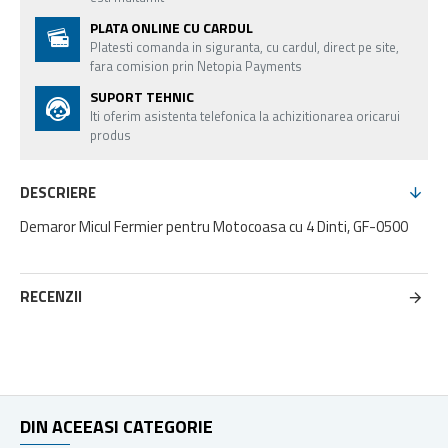
PLATA ONLINE CU CARDUL
Platesti comanda in siguranta, cu cardul, direct pe site,
fara comision prin Netopia Payments
SUPORT TEHNIC
Iti oferim asistenta telefonica la achizitionarea oricarui
produs
DESCRIERE
Demaror Micul Fermier pentru Motocoasa cu 4 Dinti, GF-0500
RECENZII
DIN ACEEASI CATEGORIE