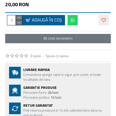
20,00 RON
ADAUGĂ ÎN COŞ
CERE INFORMATII
0 opinii
-
Spune-ţi opinia
LIVRARE RAPIDA
Comanda ta ajunge rapid si sigur, prin curier, in toate
localitatile din tara
GARANTIE PRODUSE
Persoane fizice:
24 luni
Persoane juridice:
12 luni
RETUR GARANTAT
Poti returna produsul in 14 zile calendaristice daca nu
esti multumit