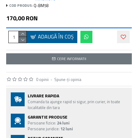
Q-BM58
COD PRODUS:
170,00 RON
ADAUGĂ ÎN COŞ
CERE INFORMATII
0 opinii
-
Spune-ţi opinia
LIVRARE RAPIDA
Comanda ta ajunge rapid si sigur, prin curier, in toate
localitatile din tara
GARANTIE PRODUSE
Persoane fizice:
24 luni
Persoane juridice:
12 luni