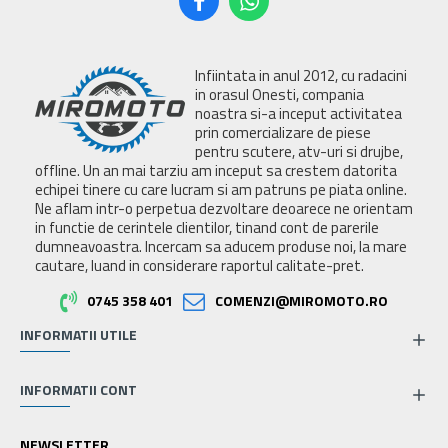
Infiintata in anul 2012, cu radacini
in orasul Onesti, compania
noastra si-a inceput activitatea
prin comercializare de piese
pentru scutere, atv-uri si drujbe,
offline. Un an mai tarziu am inceput sa crestem datorita
echipei tinere cu care lucram si am patruns pe piata online.
Ne aflam intr-o perpetua dezvoltare deoarece ne orientam
in functie de cerintele clientilor, tinand cont de parerile
dumneavoastra. Incercam sa aducem produse noi, la mare
cautare, luand in considerare raportul calitate-pret.
0745 358 401
COMENZI@MIROMOTO.RO
INFORMATII UTILE
INFORMATII CONT
NEWSLETTER