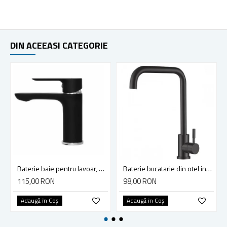
DIN ACEEASI CATEGORIE
Baterie baie pentru lavoar, HI-NON H181-FD-439, montaj stativ, monocomanda, finisaj negru
Baterie bucatarie din otel inoxidabil, monocomanda, racorduri incluse, Mixxus, negru
115,00 RON
98,00 RON
Adaugă în Coş
Adaugă în Coş