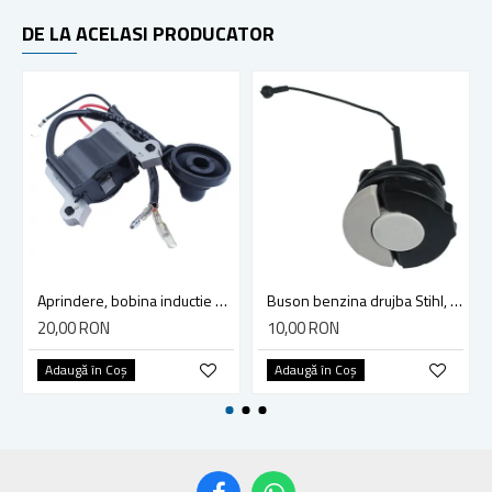
DE LA ACELASI PRODUCATOR
Aprindere, bobina inductie motocoasa chinezeasca TL43 TL 52, Ruris Dac 210, Dac 310
Buson benzina drujba Stihl, model cu clapeta
20,00 RON
10,00 RON
Adaugă în Coş
Adaugă în Coş