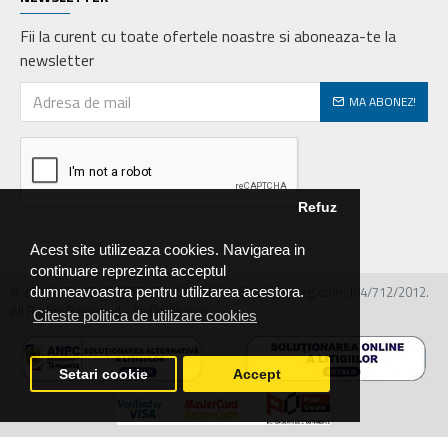
Fii la curent cu toate ofertele noastre si aboneaza-te la
newsletter
MA ABONEZ!
Refuz
Acest site utilizeaza cookies. Navigarea in
continuare reprezinta acceptul
© 2026 MIRALEX PARTS SRL, CIF: RO30468586, Nr.reg.com: J04/712/2012.
dumneavoastra pentru utilizarea acestora.
All Rights Reserved - by DevPro.ro
Citeste politica de utilizare cookies
Setari cookie
Accept