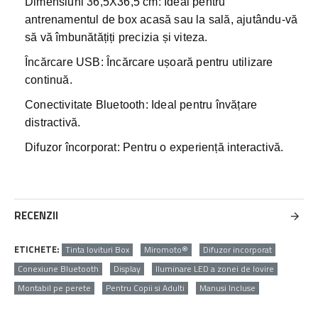
Dimensiuni 36,5X36,5 cm: Ideal pentru
antrenamentul de box acasă sau la sală, ajutându-vă
să vă îmbunătățiți precizia și viteza.
Încărcare USB: Încărcare ușoară pentru utilizare
continuă.
Conectivitate Bluetooth: Ideal pentru învățare
distractivă.
Difuzor încorporat: Pentru o experiență interactivă.
RECENZII
ETICHETE:
Tinta lovituri Box
Miromoto®
Difuzor incorporat
Conexiune Bluetooth
Display
Iluminare LED a zonei de lovire
Montabil pe perete
Pentru Copii si Adulti
Manusi Incluse