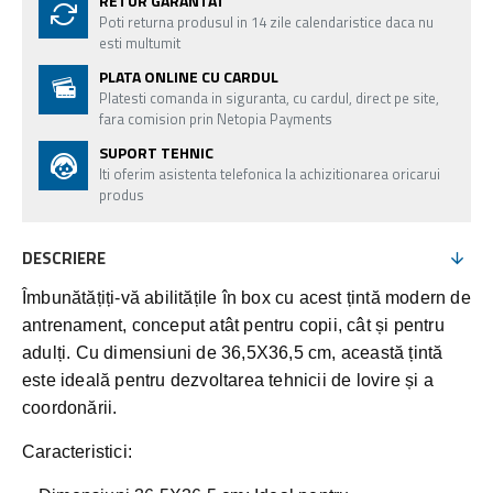
RETUR GARANTAT
Poti returna produsul in 14 zile calendaristice daca nu
esti multumit
PLATA ONLINE CU CARDUL
Platesti comanda in siguranta, cu cardul, direct pe site,
fara comision prin Netopia Payments
SUPORT TEHNIC
Iti oferim asistenta telefonica la achizitionarea oricarui
produs
DESCRIERE
Îmbunătățiți-vă abilitățile în box cu acest țintă modern de
antrenament, conceput atât pentru copii, cât și pentru
adulți. Cu dimensiuni de 36,5X36,5 cm, această țintă
este ideală pentru dezvoltarea tehnicii de lovire și a
coordonării.
Caracteristici: