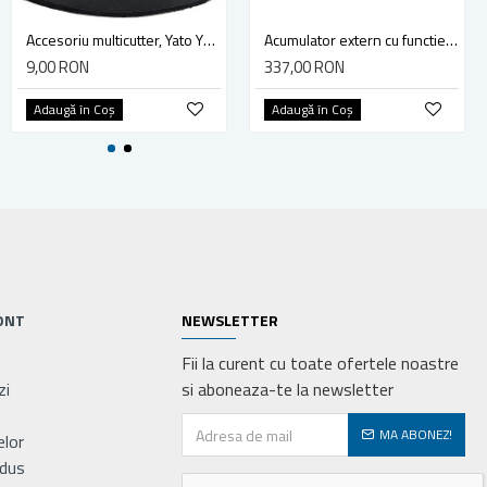
Cleste de sertizat conectori cu 6 capete, Yato YT-2245
Accesoriu multicutter, Yato YT-34689, sistem Yato Quick Release, slefuire, 90 mm, ceramica, abrazive
Acumulator extern cu functie booster Yato YT-83081 (pornire/incarcare auto), Li-Po, 9000 mAh, YT-83081
285,00 RON
9,00 RON
337,00 RON
Adaugă în Coş
Adaugă în Coş
Adaugă în Coş
ONT
NEWSLETTER
Fii la curent cu toate ofertele noastre
zi
si aboneaza-te la newsletter
MA ABONEZ!
elor
odus