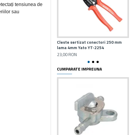
etectați tensiunea de
riilor sau
Cleste sertizat conectori 250 mm
Cl
lama 4mm Yato YT-2254
tai
23,00 RON
34
CUMPARATE IMPREUNA