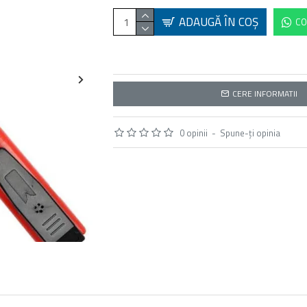
ADAUGĂ ÎN COŞ
CO
CERE INFORMATII
0 opinii
-
Spune-ţi opinia