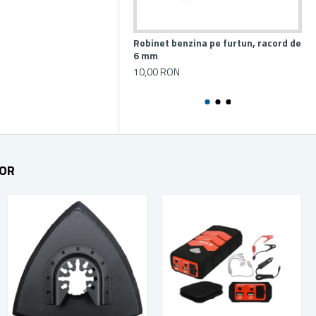
Robinet benzina pe furtun, racord de
Fis
6 mm
mot
lu
10,00 RON
10
TOR