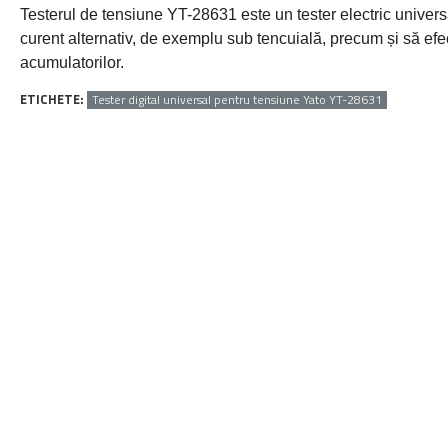
Testerul de tensiune YT-28631 este un tester electric universa
curent alternativ, de exemplu sub tencuială, precum și să efectu
acumulatorilor.
ETICHETE:
Tester digital universal pentru tensiune Yato YT-28631