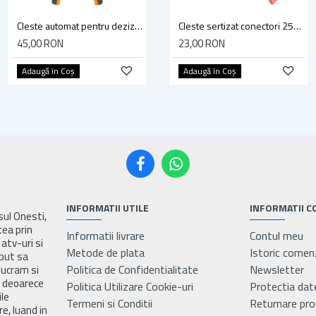
Cleste automat pentru dezizolat, taiere si sertizare, DINGQI FG01001
Cleste de dezizolat cabluri electrice 160mm YATO YT-2031
Cleste sertizat conectori 250 mm lama 4mm Yato YT-2254
45,00 RON
17,00 RON
23,00 RON
Adaugă în Coş
Adaugă în Coş
Adaugă în Coş
INFORMATII UTILE
INFORMATII C
asul Onesti,
tea prin
Informatii livrare
Contul meu
atv-uri si
Metode de plata
Istoric comen
eput sa
Politica de Confidentialitate
Newsletter
lucram si
e deoarece
Politica Utilizare Cookie-uri
Protectia dat
ile
Termeni si Conditii
Returnare pr
e, luand in