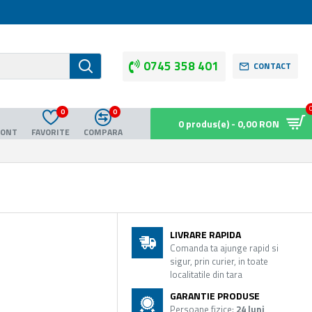
0745 358 401
CONTACT
0
0
0 produs(e) - 0,00 RON
CONT
FAVORITE
COMPARA
LIVRARE RAPIDA
Comanda ta ajunge rapid si
sigur, prin curier, in toate
localitatile din tara
GARANTIE PRODUSE
Persoane fizice:
24 luni