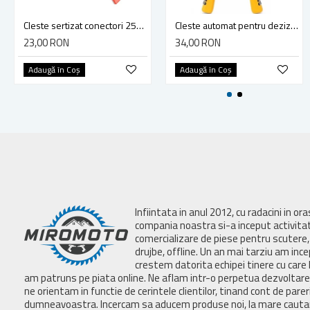
Cleste sertizat conectori 250 mm lama 4mm Yato YT-2254
Cleste automat pentru dezizolat, taiere si sertizare, Bebona ET12108
23,00 RON
34,00 RON
Adaugă în Coş
Adaugă în Coş
Infiintata in anul 2012, cu radacini in or
compania noastra si-a inceput activita
comercializare de piese pentru scutere, 
drujbe, offline. Un an mai tarziu am inc
crestem datorita echipei tinere cu care 
am patruns pe piata online. Ne aflam intr-o perpetua dezvoltar
ne orientam in functie de cerintele clientilor, tinand cont de parer
dumneavoastra. Incercam sa aducem produse noi, la mare cautar