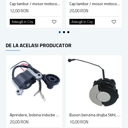
Cap tambur / mosor motocoasa cu fir (piulita 10 x 1.25) Model 1512
Cap tambur / mosor motocoasa cu fir Autocut 25-2 (piulita 10 x 1) compatibil cu Stihl FS44 FS55 FS80 FS83 FS85 FS90 FS9
12,00 RON
20,00 RON
Adaugă în Coş
Adaugă în Coş
DE LA ACELASI PRODUCATOR
Aprindere, bobina inductie motocoasa chinezeasca TL43 TL 52, Ruris Dac 210, Dac 310
Buson benzina drujba Stihl, model cu clapeta
20,00 RON
10,00 RON