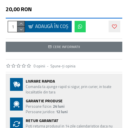
20,00 RON
ADAUGĂ ÎN COŞ
CERE INFORMATII
0 opinii
-
Spune-ţi opinia
LIVRARE RAPIDA
Comanda ta ajunge rapid si sigur, prin curier, in toate
localitatile din tara
GARANTIE PRODUSE
Persoane fizice:
24 luni
Persoane juridice:
12 luni
RETUR GARANTAT
Poti returna produsul in 14 zile calendaristice daca nu