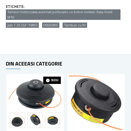
ETICHETE:
Tambur motocoasa automat portocaliu cu buton metalic Easy Feed
M10
pas 1.25 (GF-1680)
0004985
Tamburi cu fir
DIN ACEEASI CATEGORIE
NOU