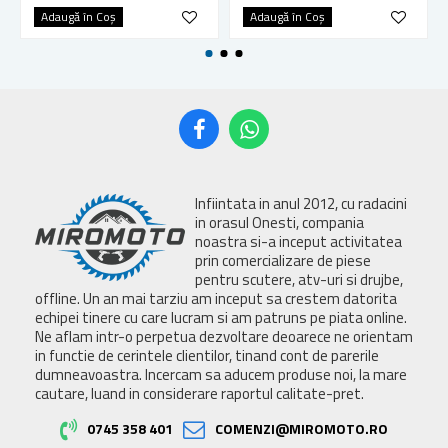
Adaugă în Coş
Adaugă în Coş
Infiintata in anul 2012, cu radacini
in orasul Onesti, compania
noastra si-a inceput activitatea
prin comercializare de piese
pentru scutere, atv-uri si drujbe,
offline. Un an mai tarziu am inceput sa crestem datorita
echipei tinere cu care lucram si am patruns pe piata online.
Ne aflam intr-o perpetua dezvoltare deoarece ne orientam
in functie de cerintele clientilor, tinand cont de parerile
dumneavoastra. Incercam sa aducem produse noi, la mare
cautare, luand in considerare raportul calitate-pret.
0745 358 401
COMENZI@MIROMOTO.RO