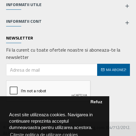
INFORMATII UTILE
INFORMATII CONT
NEWSLETTER
Fii la curent cu toate ofertele noastre si aboneaza-te la
newsletter
MA ABONEZ!
Refuz
Acest site utilizeaza cookies. Navigarea in
continuare reprezinta acceptul
© 2026 MIRALEX PARTS SRL, CIF: RO30468586, Nr.reg.com: J04/712/2012.
dumneavoastra pentru utilizarea acestora.
All Rights Reserved - by DevPro.ro
Citeste politica de utilizare cookies