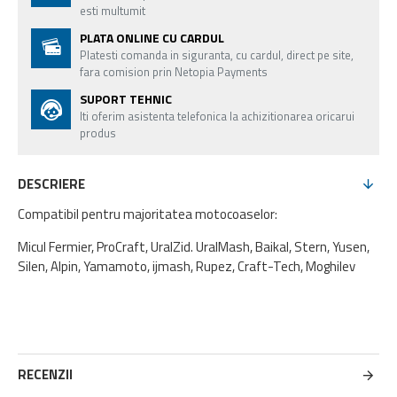
esti multumit
PLATA ONLINE CU CARDUL
Platesti comanda in siguranta, cu cardul, direct pe site,
fara comision prin Netopia Payments
SUPORT TEHNIC
Iti oferim asistenta telefonica la achizitionarea oricarui
produs
DESCRIERE
Compatibil pentru majoritatea motocoaselor:
Micul Fermier, ProCraft, UralZid. UralMash, Baikal, Stern, Yusen,
Silen, Alpin, Yamamoto, ijmash, Rupez, Craft-Tech, Moghilev
RECENZII