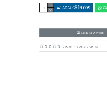
ADAUGĂ ÎN COŞ
CO
CERE INFORMATII
0 opinii
-
Spune-ţi opinia