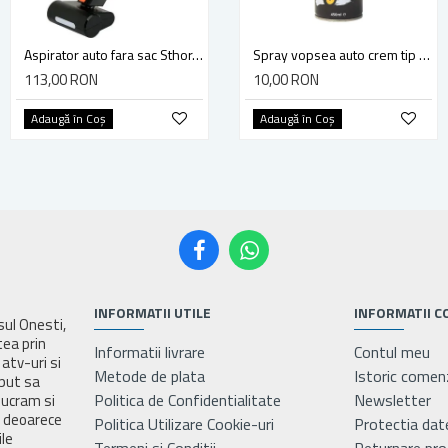
Aspirator auto fara sac Sthor, 12v, 100w, geanta transport, accesorii incluse, perie turbo cu lumini led, furtun flexibil
Ceara auto lucioasa protectoare, universala, cu burete aplicator, Stac, 250g
Spray vopsea auto crem tip Fiat profesionala cu uscare rapida 450ml MAGIC
113,00 RON
45,00 RON
10,00 RON
Adaugă în Coş
Adaugă în Coş
Adaugă în Coş
INFORMATII UTILE
INFORMATII C
asul Onesti,
tea prin
Informatii livrare
Contul meu
atv-uri si
Metode de plata
Istoric comen
eput sa
Politica de Confidentialitate
Newsletter
lucram si
e deoarece
Politica Utilizare Cookie-uri
Protectia dat
ile