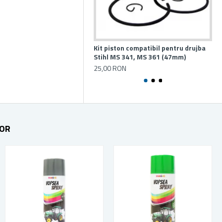
Kit piston compatibil pentru drujba
Spr
Stihl MS 341, MS 361 (47mm)
ml
25,00 RON
12
TOR