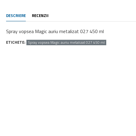
DESCRIERE
RECENZII
Spray vopsea Magic auriu metalizat 027 450 ml
ETICHETE:
Spray vopsea Magic auriu metalizat 027 450 ml