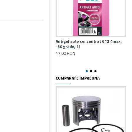
Antigel auto concentrat G12 4max,
An
-30 grade, 1l
Gly
17,00 RON
16
CUMPARATE IMPREUNA