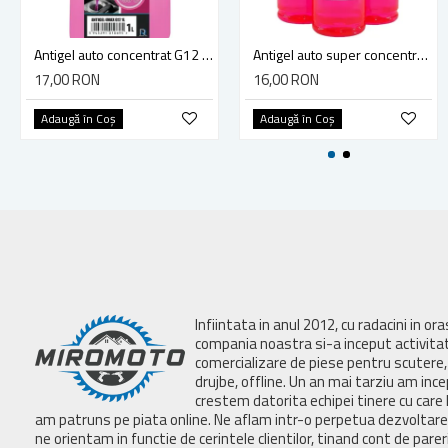
Antigel auto concentrat G12 4max, -30 grade, 1l
Antigel auto super concentrat G12 Glycoxol long life K32 1L
17,00 RON
16,00 RON
Adaugă în Coş
Adaugă în Coş
Infiintata in anul 2012, cu radacini in or
compania noastra si-a inceput activita
comercializare de piese pentru scutere, 
drujbe, offline. Un an mai tarziu am inc
crestem datorita echipei tinere cu care 
am patruns pe piata online. Ne aflam intr-o perpetua dezvoltar
ne orientam in functie de cerintele clientilor, tinand cont de parer