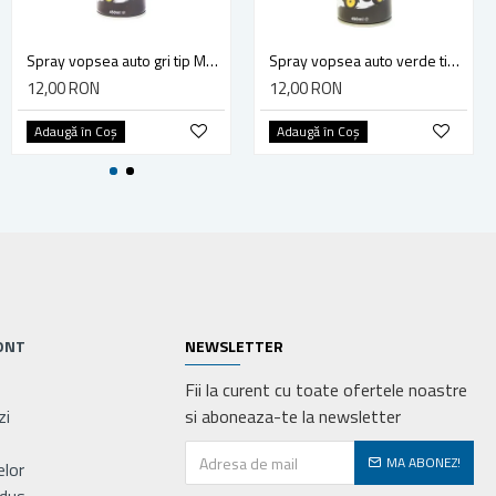
Ceara auto ultra WAX K2, 250 g
Spray vopsea auto gri tip Massey Ferguson profesionala cu uscare rapida 450ml MAGIC
Spray vopsea auto verde tip John Deere profesionala cu uscare rapida 450ml MAGIC
35,00 RON
12,00 RON
12,00 RON
Adaugă în Coş
Adaugă în Coş
Adaugă în Coş
ONT
NEWSLETTER
Fii la curent cu toate ofertele noastre
zi
si aboneaza-te la newsletter
MA ABONEZ!
elor