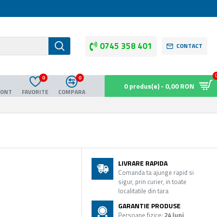
0745 358 401
CONTACT
0
0
0 produs(e) - 0,00 RON
CONT
FAVORITE
COMPARA
LIVRARE RAPIDA
Comanda ta ajunge rapid si
sigur, prin curier, in toate
localitatile din tara
GARANTIE PRODUSE
Persoane fizice:
24 luni