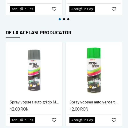
Adaugă în Coş
Adaugă în Coş
DE LA ACELASI PRODUCATOR
Spray vopsea auto gri tip Massey Ferguson profesionala cu uscare rapida 450ml MAGIC
Spray vopsea auto verde tip John Deere profesionala cu uscare rapida 450ml MAGIC
12,00 RON
12,00 RON
Adaugă în Coş
Adaugă în Coş