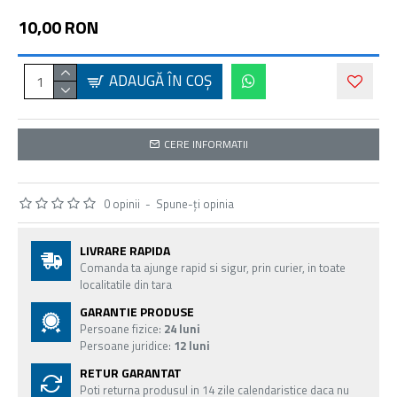
10,00 RON
ADAUGĂ ÎN COŞ
CERE INFORMATII
0 opinii
-
Spune-ţi opinia
LIVRARE RAPIDA
Comanda ta ajunge rapid si sigur, prin curier, in toate
localitatile din tara
GARANTIE PRODUSE
Persoane fizice:
24 luni
Persoane juridice:
12 luni
RETUR GARANTAT
Poti returna produsul in 14 zile calendaristice daca nu