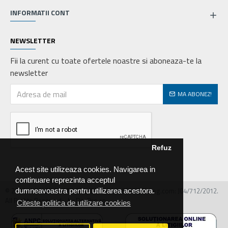
INFORMATII CONT
NEWSLETTER
Fii la curent cu toate ofertele noastre si aboneaza-te la
newsletter
MA ABONEZ!
Refuz
Acest site utilizeaza cookies. Navigarea in
continuare reprezinta acceptul
© 2026 MIRALEX PARTS SRL, CIF: RO30468586, Nr.reg.com: J04/712/2012.
dumneavoastra pentru utilizarea acestora.
All Rights Reserved - by DevPro.ro
Citeste politica de utilizare cookies