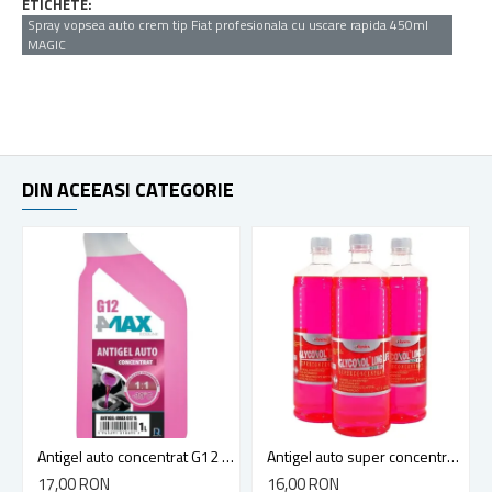
ETICHETE:
Spray vopsea auto crem tip Fiat profesionala cu uscare rapida 450ml
MAGIC
DIN ACEEASI CATEGORIE
Antigel auto concentrat G12 4max, -30 grade, 1l
Antigel auto super concentrat G12 Glycoxol long life K32 1L
17,00 RON
16,00 RON