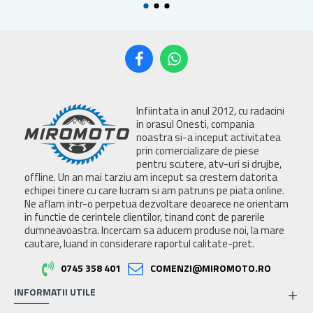
Infiintata in anul 2012, cu radacini
in orasul Onesti, compania
noastra si-a inceput activitatea
prin comercializare de piese
pentru scutere, atv-uri si drujbe,
offline. Un an mai tarziu am inceput sa crestem datorita
echipei tinere cu care lucram si am patruns pe piata online.
Ne aflam intr-o perpetua dezvoltare deoarece ne orientam
in functie de cerintele clientilor, tinand cont de parerile
dumneavoastra. Incercam sa aducem produse noi, la mare
cautare, luand in considerare raportul calitate-pret.
0745 358 401
COMENZI@MIROMOTO.RO
INFORMATII UTILE