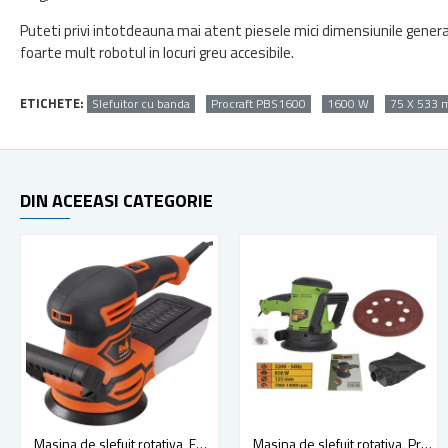
Puteti privi intotdeauna mai atent piesele mici dimensiunile general
foarte mult robotul in locuri greu accesibile.
ETICHETE:
Slefuitor cu banda
Procraft PBS1600
1600 W
75 X 533
DIN ACEEASI CATEGORIE
Masina de slefuit rotativa, EvoTools RS 450 EPTO, 450 W, disc 125mm
Masina de slefuit rotativa, Procraft EX850E, 850 W, disc 125mm