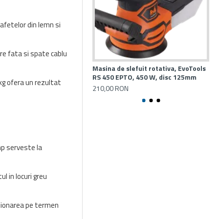
afetelor din lemn si
re fata si spate cablu
Masina de slefuit rotativa, EvoTools
Mas
RS 450 EPTO, 450 W, disc 125mm
EX
kg ofera un rezultat
210,00 RON
19
.
mp serveste la
l in locuri greu
nctionarea pe termen