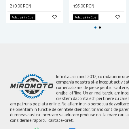
210,00 RON
195,00 RON
Adaugă în Coş
Adaugă în Coş
Infiintata in anul 2012, cu radacini in or
compania noastra si-a inceput activita
comercializare de piese pentru scutere, 
drujbe, offline. Un an mai tarziu am inc
crestem datorita echipei tinere cu care 
am patruns pe piata online. Ne aflam intr-o perpetua dezvoltar
ne orientam in functie de cerintele clientilor, tinand cont de parer
dumneavoastra. Incercam sa aducem produse noi, la mare cautar
considerare raportul calitate-pret.