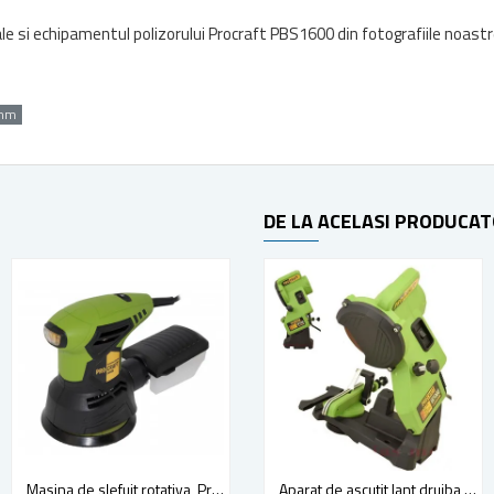
e si echipamentul polizorului Procraft PBS1600 din fotografiile noastre
 mm
DE LA ACELASI PRODUCA
Masina de slefuit rotativa, Procraft EX950E, 950 W, disc 125mm
Masina de slefuit rotativa, Sthor, 430 W, disc 125 mm
Aparat de ascutit lant drujba , Procraft SK1000, 85 W, panza 105 mm, 5000 rotatii/minut