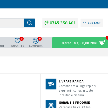
0745 358 401
CONTACT
0
0
0 produs(e) - 0,00 RON
CONT
FAVORITE
COMPARA
LIVRARE RAPIDA
Comanda ta ajunge rapid si
sigur, prin curier, in toate
localitatile din tara
GARANTIE PRODUSE
Persoane fizice:
24 luni