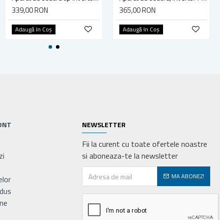
620,00 RON
339,00 RON
365,00 RON
Adaugă în Coş
Adaugă în Coş
Adaugă în Coş
ONT
NEWSLETTER
Fii la curent cu toate ofertele noastre
zi
si aboneaza-te la newsletter
MA ABONEZ!
elor
odus
ne