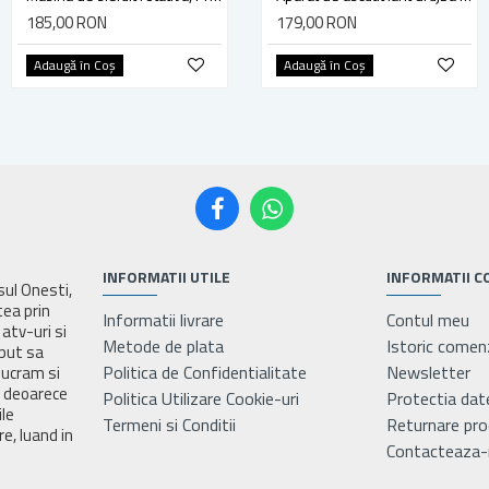
185,00 RON
175,00 RON
179,00 RON
Adaugă în Coş
Adaugă în Coş
Adaugă în Coş
INFORMATII UTILE
INFORMATII C
asul Onesti,
tea prin
Informatii livrare
Contul meu
atv-uri si
Metode de plata
Istoric comen
eput sa
Politica de Confidentialitate
Newsletter
lucram si
e deoarece
Politica Utilizare Cookie-uri
Protectia dat
ile
Termeni si Conditii
Returnare pr
e, luand in
Contacteaza-