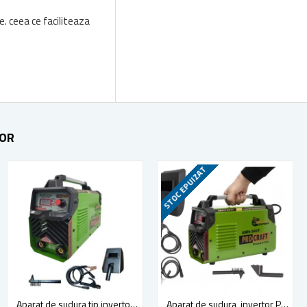
. ceea ce faciliteaza
TOR
STOC EPUIZAT
STOC EPUIZAT
NOU
Masina finisare tencuieli (drisca electrica) Yato YT-82330, 750 W, 375 mm
Aparat de sudura tip invertor Procraft AWH285, electrod 1.6-4mm, accesorii incluse
Aparat de sudura, invertor Procraft AWH 300 T , 300 Ah, accesorii incluse