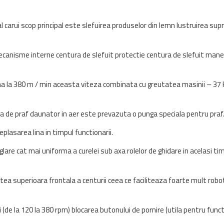
arui scop principal este slefuirea produselor din lemn lustruirea supr
ecanisme interne centura de slefuit protectie centura de slefuit mane
na la 380 m / min aceasta viteza combinata cu greutatea masinii – 37 
a de praf daunator in aer este prevazuta o punga speciala pentru praf
deplasarea lina in timpul functionarii.
glare cat mai uniforma a curelei sub axa rolelor de ghidare in acelasi ti
ea superioara frontala a centurii ceea ce faciliteaza foarte mult robotu
ii (de la 120 la 380 rpm) blocarea butonului de pornire (utila pentru fu