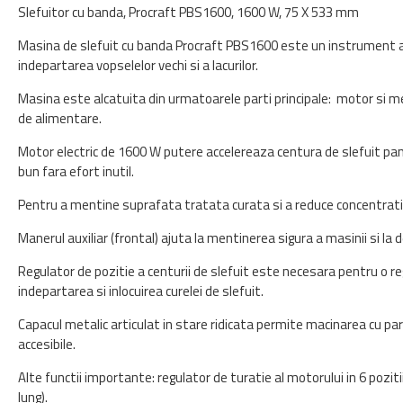
Slefuitor cu banda, Procraft PBS1600, 1600 W, 75 X 533 mm
Masina de slefuit cu banda Procraft PBS1600 este un instrument al c
indepartarea vopselelor vechi si a lacurilor.
Masina este alcatuita din urmatoarele parti principale: motor si m
de alimentare.
Motor electric de 1600 W putere accelereaza centura de slefuit pa
bun fara efort inutil.
Pentru a mentine suprafata tratata curata si a reduce concentrati
Manerul auxiliar (frontal) ajuta la mentinerea sigura a masinii si la 
Regulator de pozitie a centurii de slefuit este necesara pentru o re
indepartarea si inlocuirea curelei de slefuit.
Capacul metalic articulat in stare ridicata permite macinarea cu part
accesibile.
Alte functii importante: regulator de turatie al motorului in 6 pozit
lung).