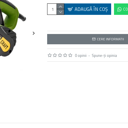
ADAUGĂ ÎN COŞ
CO
CERE INFORMATII
0 opinii
-
Spune-ţi opinia