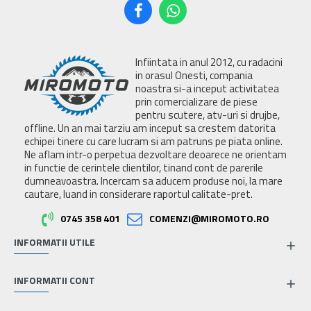
Infiintata in anul 2012, cu radacini
in orasul Onesti, compania
noastra si-a inceput activitatea
prin comercializare de piese
pentru scutere, atv-uri si drujbe,
offline. Un an mai tarziu am inceput sa crestem datorita
echipei tinere cu care lucram si am patruns pe piata online.
Ne aflam intr-o perpetua dezvoltare deoarece ne orientam
in functie de cerintele clientilor, tinand cont de parerile
dumneavoastra. Incercam sa aducem produse noi, la mare
cautare, luand in considerare raportul calitate-pret.
0745 358 401
COMENZI@MIROMOTO.RO
INFORMATII UTILE
INFORMATII CONT