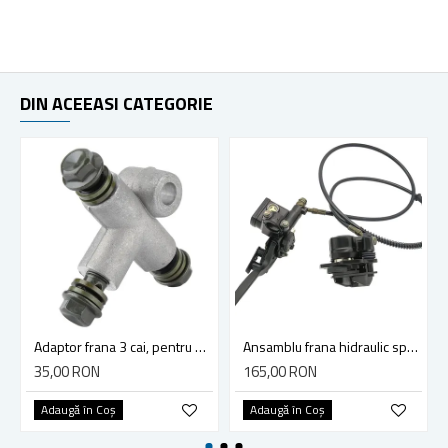
DIN ACEEASI CATEGORIE
Adaptor frana 3 cai, pentru motocicleta ATV Dirt Bike
Ansamblu frana hidraulic spate ATV 50cc, 90cc, 107cc, 110cc
35,00 RON
165,00 RON
Adaugă în Coş
Adaugă în Coş