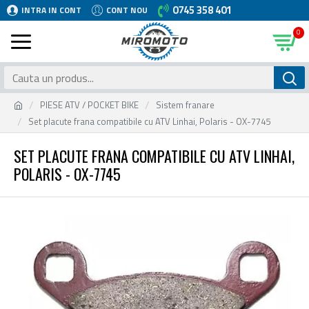
0745 358 401
INTRA IN CONT
CONT NOU
0
PIESE ATV / POCKET BIKE
Sistem franare
Set placute frana compatibile cu ATV Linhai, Polaris - OX-7745
SET PLACUTE FRANA COMPATIBILE CU ATV LINHAI,
POLARIS - OX-7745