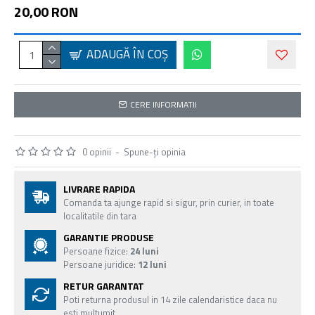
20,00 RON
ADAUGĂ ÎN COŞ
CERE INFORMATII
0 opinii
-
Spune-ţi opinia
LIVRARE RAPIDA
Comanda ta ajunge rapid si sigur, prin curier, in toate
localitatile din tara
GARANTIE PRODUSE
Persoane fizice:
24 luni
Persoane juridice:
12 luni
RETUR GARANTAT
Poti returna produsul in 14 zile calendaristice daca nu
esti multumit