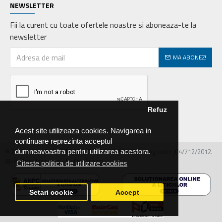
NEWSLETTER
Fii la curent cu toate ofertele noastre si aboneaza-te la
newsletter
MA ABONEZ!
Refuz
Acest site utilizeaza cookies. Navigarea in
continuare reprezinta acceptul
© 2026 MIRALEX PARTS SRL, CIF: RO30468586, Nr.reg.com: J04/712/2012.
dumneavoastra pentru utilizarea acestora.
All Rights Reserved - by DevPro.ro
Citeste politica de utilizare cookies
Setari cookie
Accept