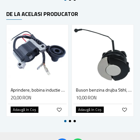
DE LA ACELASI PRODUCATOR
Aprindere, bobina inductie motocoasa chinezeasca TL43 TL 52, Ruris Dac 210, Dac 310
Buson benzina drujba Stihl, model cu clapeta
20,00 RON
10,00 RON
Adaugă în Coş
Adaugă în Coş