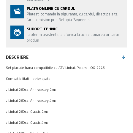
PLATA ONLINE CU CARDUL
Platesti comanda in siguranta, cu cardul, direct pe site,
fara comision prin Netopia Payments
SUPORT TEHNIC
Iti oferim asistenta telefonica la achizitionarea oricarui
produs
DESCRIERE
Set placute frana compatibile cu ATV Linhai, Polaris - OX-7745
Compatibilitati - etrier spate:
• Linhai 260cc: Anniversary 2x4;
• Linhai 260cc: Anniversary 4x4;
• Linhai 260cc: Classic 2x4;
• Linhai 260cc: Classic 4x4;