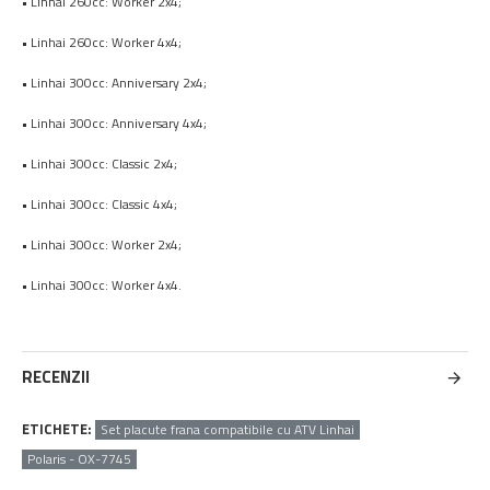
• Linhai 260cc: Worker 2x4;
• Linhai 260cc: Worker 4x4;
• Linhai 300cc: Anniversary 2x4;
• Linhai 300cc: Anniversary 4x4;
• Linhai 300cc: Classic 2x4;
• Linhai 300cc: Classic 4x4;
• Linhai 300cc: Worker 2x4;
• Linhai 300cc: Worker 4x4.
RECENZII
ETICHETE:
Set placute frana compatibile cu ATV Linhai
Polaris - OX-7745