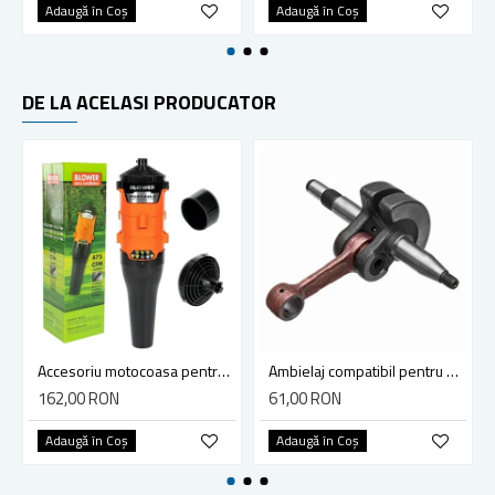
Adaugă în Coş
Adaugă în Coş
DE LA ACELASI PRODUCATOR
Accesoriu motocoasa pentru suflat frunze, Blade, 13.5 m3/minut, diametru teava 28mm - Tija 9 dinti
Ambielaj compatibil pentru drujba Husqvarna 365, 371, 372
162,00 RON
61,00 RON
Adaugă în Coş
Adaugă în Coş