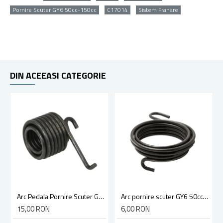
Pornire Scuter GY6 50cc-150cc
C17014
Sistem Franare
DIN ACEEASI CATEGORIE
Arc Pedala Pornire Scuter Gy6 125cc, 150cc
Arc pornire scuter GY6 50cc-80cc, 4 Timpi
15,00 RON
6,00 RON