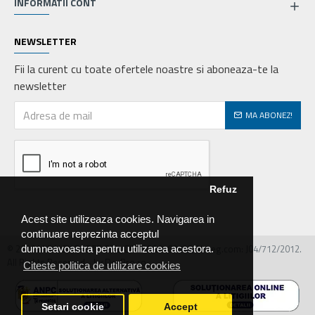
INFORMATII CONT
NEWSLETTER
Fii la curent cu toate ofertele noastre si aboneaza-te la
newsletter
MA ABONEZ!
Refuz
Acest site utilizeaza cookies. Navigarea in
continuare reprezinta acceptul
© 2026 MIRALEX PARTS SRL, CIF: RO30468586, Nr.reg.com: J04/712/2012.
dumneavoastra pentru utilizarea acestora.
All Rights Reserved - by DevPro.ro
Citeste politica de utilizare cookies
Setari cookie
Accept