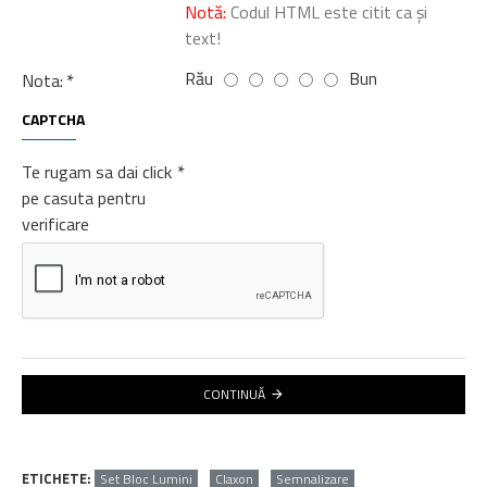
Notă:
Codul HTML este citit ca şi
text!
Rău
Bun
Nota:
CAPTCHA
Te rugam sa dai click
pe casuta pentru
verificare
CONTINUĂ
ETICHETE:
Set Bloc Lumini
Claxon
Semnalizare