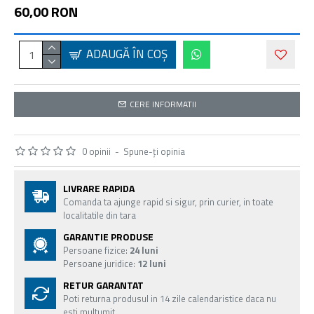
60,00 RON
ADAUGĂ ÎN COŞ
CERE INFORMATII
0 opinii
-
Spune-ţi opinia
LIVRARE RAPIDA
Comanda ta ajunge rapid si sigur, prin curier, in toate
localitatile din tara
GARANTIE PRODUSE
Persoane fizice:
24 luni
Persoane juridice:
12 luni
RETUR GARANTAT
Poti returna produsul in 14 zile calendaristice daca nu
esti multumit