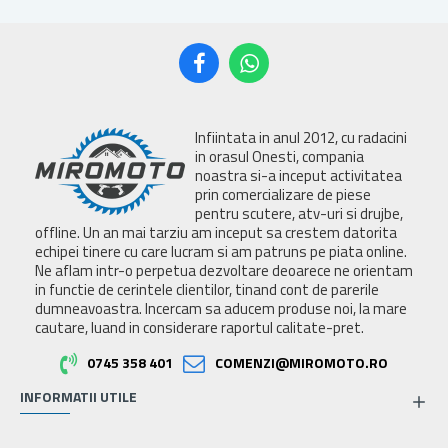
Infiintata in anul 2012, cu radacini
in orasul Onesti, compania
noastra si-a inceput activitatea
prin comercializare de piese
pentru scutere, atv-uri si drujbe,
offline. Un an mai tarziu am inceput sa crestem datorita
echipei tinere cu care lucram si am patruns pe piata online.
Ne aflam intr-o perpetua dezvoltare deoarece ne orientam
in functie de cerintele clientilor, tinand cont de parerile
dumneavoastra. Incercam sa aducem produse noi, la mare
cautare, luand in considerare raportul calitate-pret.
0745 358 401
COMENZI@MIROMOTO.RO
INFORMATII UTILE