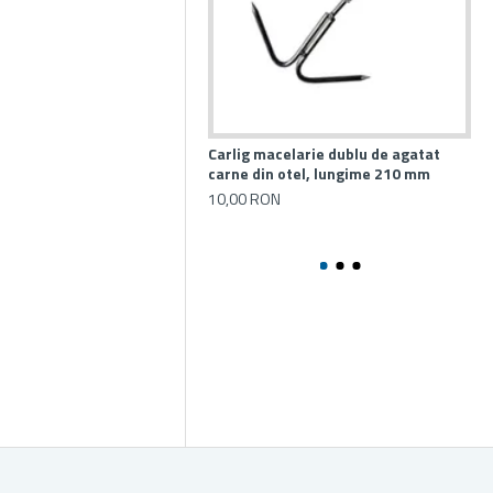
Carlig macelarie dublu de agatat
Ma
carne din otel, lungime 210 mm
Mic
10,00 RON
41