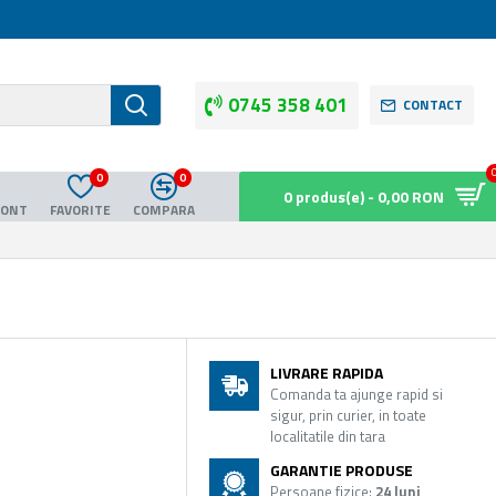
0745 358 401
CONTACT
0
0
0 produs(e) - 0,00 RON
CONT
FAVORITE
COMPARA
LIVRARE RAPIDA
Comanda ta ajunge rapid si
sigur, prin curier, in toate
localitatile din tara
GARANTIE PRODUSE
Persoane fizice:
24 luni