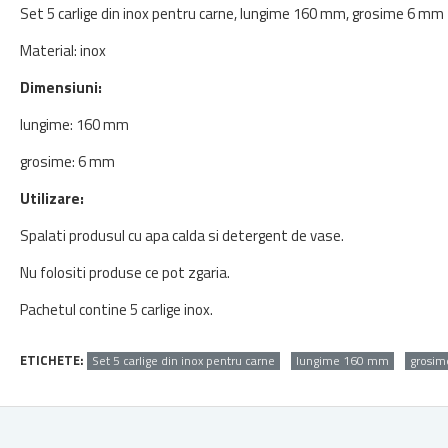
Set 5 carlige din inox pentru carne, lungime 160 mm, grosime 6 mm
Material: inox
Dimensiuni:
lungime: 160 mm
grosime: 6 mm
Utilizare:
Spalati produsul cu apa calda si detergent de vase.
Nu folositi produse ce pot zgaria.
Pachetul contine 5 carlige inox.
ETICHETE:
Set 5 carlige din inox pentru carne
lungime 160 mm
grosi