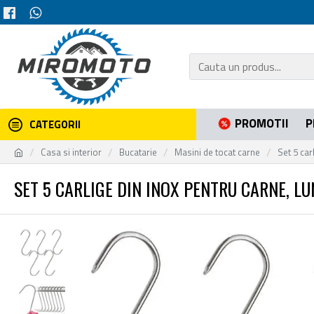
PROMOTII
P
CATEGORII
Casa si interior
Bucatarie
Masini de tocat carne
Set 5 ca
SET 5 CARLIGE DIN INOX PENTRU CARNE, L