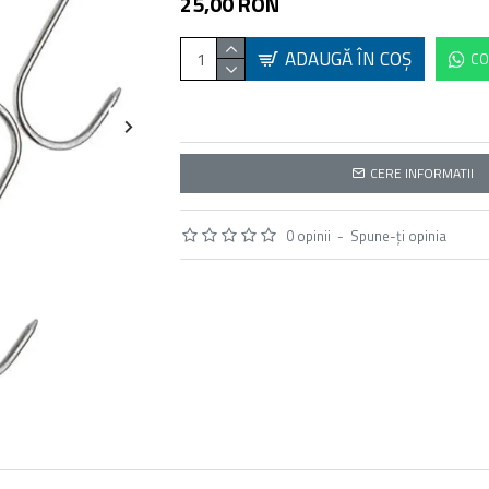
25,00 RON
ADAUGĂ ÎN COŞ
CO
CERE INFORMATII
0 opinii
-
Spune-ţi opinia