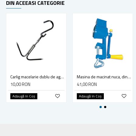
DIN ACEEASI CATEGORIE
Carlig macelarie dublu de agatat carne din otel, lungime 210 mm
Masina de macinat nuca, din fonta Micul Fermier, albastru
10,00 RON
41,00 RON
Adaugă în Coş
Adaugă în Coş