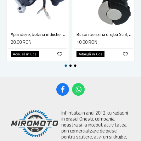
Aprindere, bobina inductie motocoasa chinezeasca TL43 TL 52, Ruris Dac 210, Dac 310
Buson benzina drujba Stihl, model cu clapeta
20,00 RON
10,00 RON
Adaugă în Coş
Adaugă în Coş
Infiintata in anul 2012, cu radacini
in orasul Onesti, compania
noastra si-a inceput activitatea
prin comercializare de piese
pentru scutere, atv-uri si drujbe,