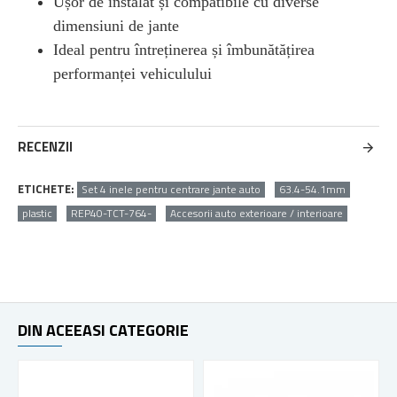
Ușor de instalat și compatibile cu diverse
dimensiuni de jante
Ideal pentru întreținerea și îmbunătățirea
performanței vehiculului
RECENZII
ETICHETE:
Set 4 inele pentru centrare jante auto
63.4-54.1mm
plastic
REP40-TCT-764-
Accesorii auto exterioare / interioare
DIN ACEEASI CATEGORIE