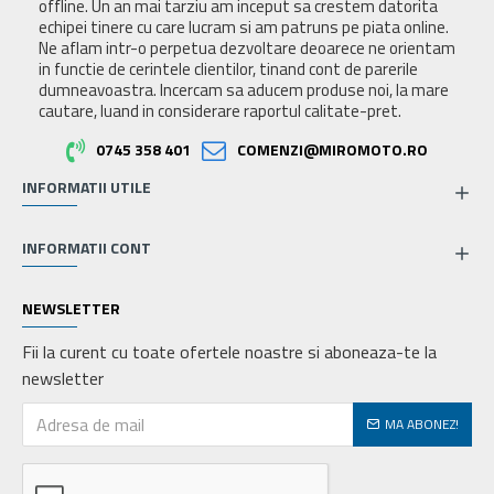
offline. Un an mai tarziu am inceput sa crestem datorita
echipei tinere cu care lucram si am patruns pe piata online.
Ne aflam intr-o perpetua dezvoltare deoarece ne orientam
in functie de cerintele clientilor, tinand cont de parerile
dumneavoastra. Incercam sa aducem produse noi, la mare
cautare, luand in considerare raportul calitate-pret.
0745 358 401
COMENZI@MIROMOTO.RO
INFORMATII UTILE
INFORMATII CONT
NEWSLETTER
Fii la curent cu toate ofertele noastre si aboneaza-te la
newsletter
MA ABONEZ!