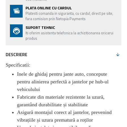
PLATA ONLINE CU CARDUL
Platesti comanda in siguranta, cu cardul, direct pe site,
fara comision prin Netopia Payments
SUPORT TEHNIC
Iti oferim asistenta telefonica la achizitionarea oricarui
produs
DESCRIERE
Specificatii:
Inele de ghidaj pentru jante auto, concepute
pentru alinierea perfectă a jantelor pe hub-ul
vehiculului
Fabricate din materiale rezistente la uzură,
garantând durabilitate și stabilitate
Asigură montajul corect al jantelor, prevenind
vibrațiile și uzura prematură a roților