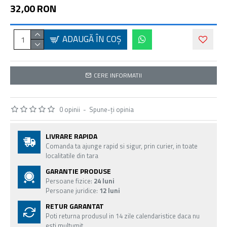
32,00 RON
ADAUGĂ ÎN COŞ
CERE INFORMATII
0 opinii
-
Spune-ţi opinia
LIVRARE RAPIDA
Comanda ta ajunge rapid si sigur, prin curier, in toate
localitatile din tara
GARANTIE PRODUSE
Persoane fizice:
24 luni
Persoane juridice:
12 luni
RETUR GARANTAT
Poti returna produsul in 14 zile calendaristice daca nu
esti multumit