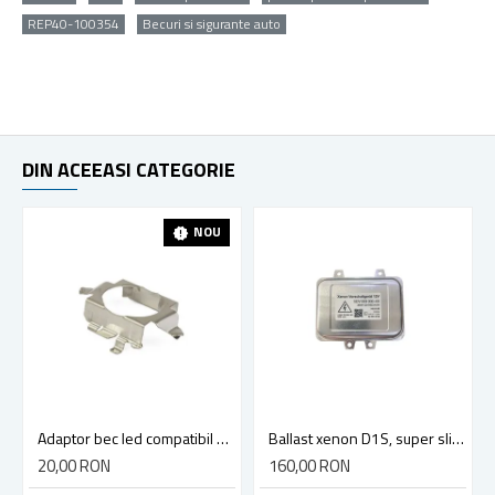
REP40-100354
Becuri si sigurante auto
DIN ACEEASI CATEGORIE
NOU
Adaptor bec led compatibil Mercedes, Skoda, Opel, Volkswagen
Ballast xenon D1S, super slim, 12v, 35w, compatibil Volkswagen, Mercedes, Bmw, Jaguar, Cadillac
20,00 RON
160,00 RON