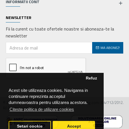
INFORMATII CONT
NEWSLETTER
Fii la curent cu toate ofertele noastre si aboneaza-te la
newsletter
MA ABONEZ!
Refuz
Acest site utilizeaza cookies. Navigarea in
continuare reprezinta acceptul
© 2026 MIRALEX PARTS SRL, CIF: RO30468586, Nr.reg.com: J04/712/2012.
dumneavoastra pentru utilizarea acestora.
All Rights Reserved - by DevPro.ro
Citeste politica de utilizare cookies
Setari cookie
Accept