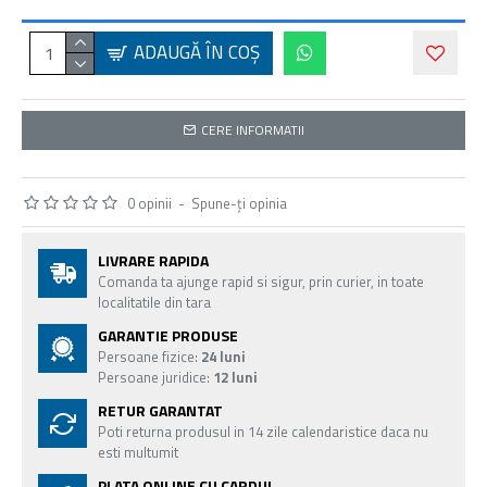
ADAUGĂ ÎN COŞ
CERE INFORMATII
0 opinii
-
Spune-ţi opinia
LIVRARE RAPIDA
Comanda ta ajunge rapid si sigur, prin curier, in toate
localitatile din tara
GARANTIE PRODUSE
Persoane fizice:
24 luni
Persoane juridice:
12 luni
RETUR GARANTAT
Poti returna produsul in 14 zile calendaristice daca nu
esti multumit
PLATA ONLINE CU CARDUL