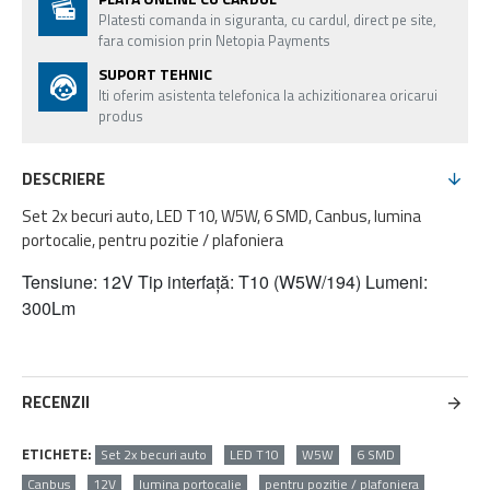
Platesti comanda in siguranta, cu cardul, direct pe site,
fara comision prin Netopia Payments
SUPORT TEHNIC
Iti oferim asistenta telefonica la achizitionarea oricarui
produs
DESCRIERE
Set 2x becuri auto, LED T10, W5W, 6 SMD, Canbus, lumina
portocalie, pentru pozitie / plafoniera
Tensiune: 12V Tip interfață: T10 (W5W/194) Lumeni:
300Lm
RECENZII
ETICHETE:
Set 2x becuri auto
LED T10
W5W
6 SMD
Canbus
12V
lumina portocalie
pentru pozitie / plafoniera