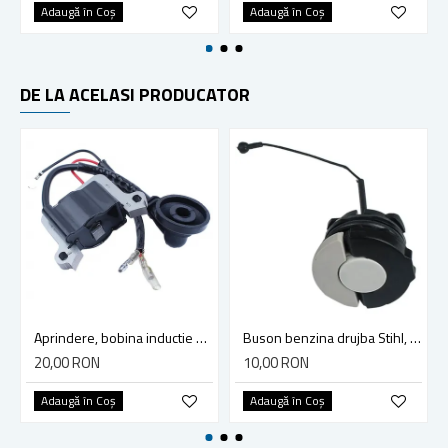
Adaugă în Coş
Adaugă în Coş
DE LA ACELASI PRODUCATOR
Aprindere, bobina inductie motocoasa chinezeasca TL43 TL 52, Ruris Dac 210, Dac 310
Buson benzina drujba Stihl, model cu clapeta
20,00 RON
10,00 RON
Adaugă în Coş
Adaugă în Coş