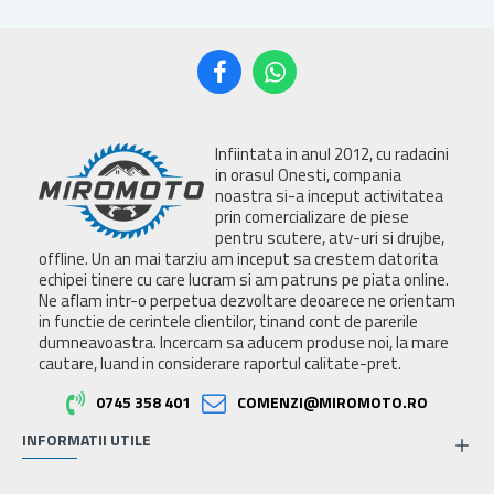
Infiintata in anul 2012, cu radacini
in orasul Onesti, compania
noastra si-a inceput activitatea
prin comercializare de piese
pentru scutere, atv-uri si drujbe,
offline. Un an mai tarziu am inceput sa crestem datorita
echipei tinere cu care lucram si am patruns pe piata online.
Ne aflam intr-o perpetua dezvoltare deoarece ne orientam
in functie de cerintele clientilor, tinand cont de parerile
dumneavoastra. Incercam sa aducem produse noi, la mare
cautare, luand in considerare raportul calitate-pret.
0745 358 401
COMENZI@MIROMOTO.RO
INFORMATII UTILE