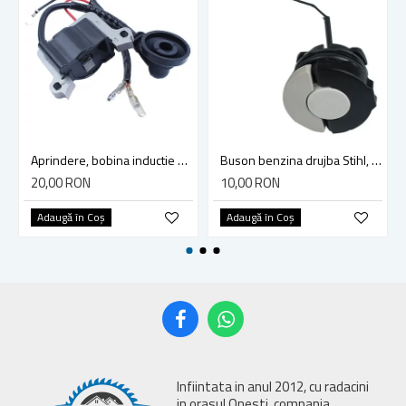
Aprindere, bobina inductie motocoasa chinezeasca TL43 TL 52, Ruris Dac 210, Dac 310
Buson benzina drujba Stihl, model cu clapeta
20,00 RON
10,00 RON
Adaugă în Coş
Adaugă în Coş
Infiintata in anul 2012, cu radacini
in orasul Onesti, compania