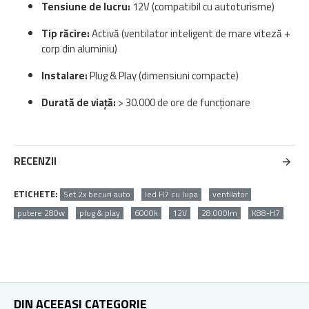
Tensiune de lucru:
12V (compatibil cu autoturisme)
Tip răcire:
Activă (ventilator inteligent de mare viteză +
corp din aluminiu)
Instalare:
Plug & Play (dimensiuni compacte)
Durată de viață:
> 30.000 de ore de funcționare
RECENZII
ETICHETE:
Set 2x becuri auto
led H7 cu lupa
ventilator
putere 280w
plug & play
6000k
12V
28.000lm
K88-H7
DIN ACEEASI CATEGORIE