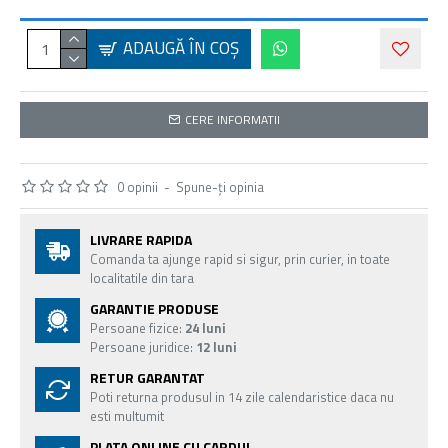
ADAUGĂ ÎN COŞ
CERE INFORMATII
0 opinii
-
Spune-ţi opinia
LIVRARE RAPIDA
Comanda ta ajunge rapid si sigur, prin curier, in toate
localitatile din tara
GARANTIE PRODUSE
Persoane fizice:
24 luni
Persoane juridice:
12 luni
RETUR GARANTAT
Poti returna produsul in 14 zile calendaristice daca nu
esti multumit
PLATA ONLINE CU CARDUL