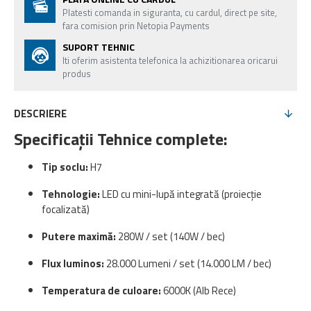
Platesti comanda in siguranta, cu cardul, direct pe site,
fara comision prin Netopia Payments
SUPORT TEHNIC
Iti oferim asistenta telefonica la achizitionarea oricarui
produs
DESCRIERE
Specificații Tehnice complete:
Tip soclu:
H7
Tehnologie:
LED cu mini-lupă integrată (proiecție
focalizată)
Putere maximă:
280W / set (140W / bec)
Flux luminos:
28.000 Lumeni / set (14.000 LM / bec)
Temperatura de culoare:
6000K (Alb Rece)