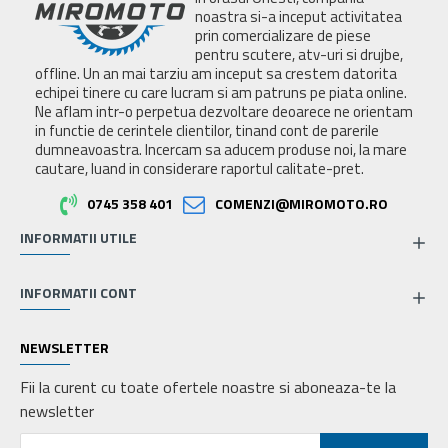
noastra si-a inceput activitatea
prin comercializare de piese
pentru scutere, atv-uri si drujbe,
offline. Un an mai tarziu am inceput sa crestem datorita
echipei tinere cu care lucram si am patruns pe piata online.
Ne aflam intr-o perpetua dezvoltare deoarece ne orientam
in functie de cerintele clientilor, tinand cont de parerile
dumneavoastra. Incercam sa aducem produse noi, la mare
cautare, luand in considerare raportul calitate-pret.
0745 358 401
COMENZI@MIROMOTO.RO
INFORMATII UTILE
INFORMATII CONT
NEWSLETTER
Fii la curent cu toate ofertele noastre si aboneaza-te la
newsletter