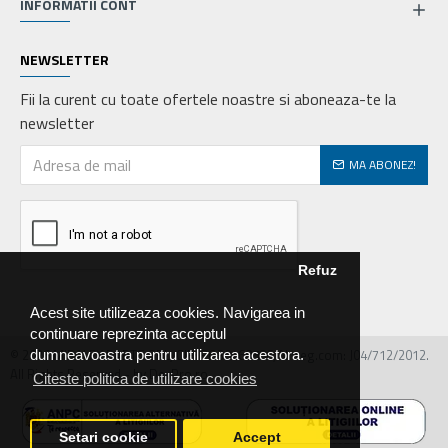
INFORMATII CONT
NEWSLETTER
Fii la curent cu toate ofertele noastre si aboneaza-te la
newsletter
MA ABONEZ!
Refuz
Acest site utilizeaza cookies. Navigarea in
continuare reprezinta acceptul
© 2026 MIRALEX PARTS SRL, CIF: RO30468586, Nr.reg.com: J04/712/2012.
dumneavoastra pentru utilizarea acestora.
All Rights Reserved - by DevPro.ro
Citeste politica de utilizare cookies
Setari cookie
Accept