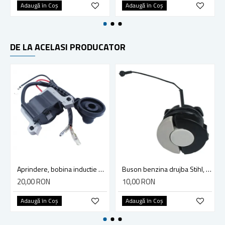
Adaugă în Coş
Adaugă în Coş
DE LA ACELASI PRODUCATOR
Aprindere, bobina inductie motocoasa chinezeasca TL43 TL 52, Ruris Dac 210, Dac 310
Buson benzina drujba Stihl, model cu clapeta
20,00 RON
10,00 RON
Adaugă în Coş
Adaugă în Coş