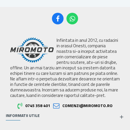
Infiintata in anul 2012, cu radacini
in orasul Onesti, compania
noastra si-a inceput activitatea
prin comercializare de piese
pentru scutere, atv-uri si drujbe,
offline. Un an mai tarziu am inceput sa crestem datorita
echipei tinere cu care lucram si am patruns pe piata online.
Ne aflam intr-o perpetua dezvoltare deoarece ne orientam
in functie de cerintele clientilor, tinand cont de parerile
dumneavoastra. Incercam sa aducem produse noi, la mare
cautare, luand in considerare raportul calitate-pret.
0745 358 401
COMENZI@MIROMOTO.RO
INFORMATII UTILE