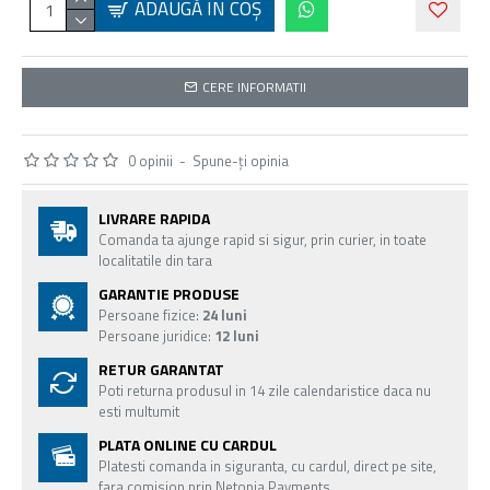
ADAUGĂ ÎN COŞ
CERE INFORMATII
0 opinii
-
Spune-ţi opinia
LIVRARE RAPIDA
Comanda ta ajunge rapid si sigur, prin curier, in toate
localitatile din tara
GARANTIE PRODUSE
Persoane fizice:
24 luni
Persoane juridice:
12 luni
RETUR GARANTAT
Poti returna produsul in 14 zile calendaristice daca nu
esti multumit
PLATA ONLINE CU CARDUL
Platesti comanda in siguranta, cu cardul, direct pe site,
fara comision prin Netopia Payments