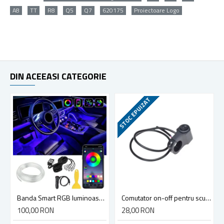
A8
TT
R8
Q5
Q7
620175
Proiectoare Logo
DIN ACEEASI CATEGORIE
STOC EPUIZAT
Banda Smart RGB luminoasa pentru interiorul masinii, Lumini controlabile prin aplicatie
Comutator on-off pentru scuter, atv, diametru 23,8 mm
100,00 RON
28,00 RON