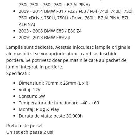
750i, 750Li, 760i, 760Li, B7 ALPINA)
2009 - 2014 BMW F01 / F02 / F03 / F04 (740i, 740Li, 750i,
750i xDrive, 750Li, 750Li xDrive, 760Li, B7 ALPINA, B7L
ALPINA)
2003 - 2008 BMW E85 / E86 Z4
2009 - 2013 BMW E89 Z4
Lampile sunt dedicate. Acestea inlocuiesc lampile originale
ale masinii si se vor aprinde atunci cand se deschide
portiera. Se potrivesc doar pe masinile care au pachet de
lumini integrat, in portiere.
Specificatii:
Dimensiuni: 70mm x 25mm (L x l)
Voltaj: 12V
Consum: 5W
Temperatura de functionare: -40 - +60
Montaj: Plug & Play
Durata de viata: peste 30.000h
Pretul este pe set
Un set echipeaza 2 usi