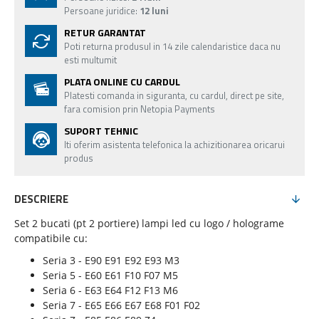
Persoane juridice:
12 luni
RETUR GARANTAT
Poti returna produsul in 14 zile calendaristice daca nu
esti multumit
PLATA ONLINE CU CARDUL
Platesti comanda in siguranta, cu cardul, direct pe site,
fara comision prin Netopia Payments
SUPORT TEHNIC
Iti oferim asistenta telefonica la achizitionarea oricarui
produs
DESCRIERE
Set 2 bucati (pt 2 portiere) lampi led cu logo / holograme
compatibile cu:
Seria 3 - E90 E91 E92 E93 M3
Seria 5 - E60 E61 F10 F07 M5
Seria 6 - E63 E64 F12 F13 M6
Seria 7 - E65 E66 E67 E68 F01 F02