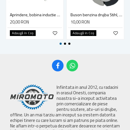
Aprindere, bobina inductie motocoasa chinezeasca TL43 TL 52, Ruris Dac 210, Dac 310
Buson benzina drujba Stihl, model cu clapeta
20,00 RON
10,00 RON
Adaugă în Coş
Adaugă în Coş
Infiintata in anul 2012, cu radacini
in orasul Onesti, compania
noastra si-a inceput activitatea
prin comercializare de piese
pentru scutere, atv-uri si drujbe,
offline. Un an mai tarziu am inceput sa crestem datorita
echipei tinere cu care lucram si am patruns pe piata online.
Ne aflam intr-o perpetua dezvoltare deoarece ne orientam