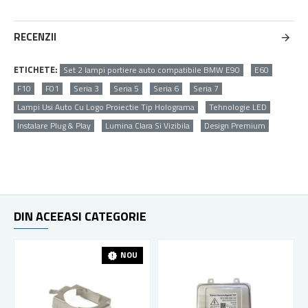
RECENZII
ETICHETE:
Set 2 lampi portiere auto compatibile BMW E90
E60
F10
F01
Seria 3
Seria 5
Seria 6
Seria 7
Lampi Usi Auto Cu Logo Proiectie Tip Holograma
Tehnologie LED
Instalare Plug & Play
Lumina Clara Si Vizibila
Design Premium
DIN ACEEASI CATEGORIE
NOU