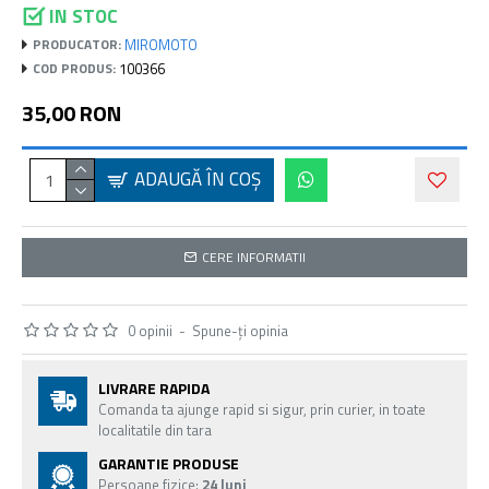
IN STOC
MIROMOTO
PRODUCATOR:
100366
COD PRODUS:
35,00 RON
ADAUGĂ ÎN COŞ
CERE INFORMATII
0 opinii
-
Spune-ţi opinia
LIVRARE RAPIDA
Comanda ta ajunge rapid si sigur, prin curier, in toate
localitatile din tara
GARANTIE PRODUSE
Persoane fizice:
24 luni