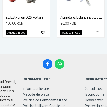
Ballast xenon D2S. voltaj 9-16V, 55w, canbus, pro slim
Ballast xenon D3S, super slim, 12v, 35w, 2000h, compatibil Volkswagen, Audi, Rover
Aprindere, bobina inductie motocoasa chinezeasca TL43 TL 52, Ruris Dac 210, Dac 310
100,00 RON
140,00 RON
20,00 RON
Adaugă în Coş
Adaugă în Coş
Adaugă în Coş
INFORMATII UTILE
INFORMATII C
asul Onesti,
tea prin
Informatii livrare
Contul meu
atv-uri si
Metode de plata
Istoric comen
eput sa
Politica de Confidentialitate
Newsletter
lucram si
e deoarece
Politica Utilizare Cookie-uri
Protectia dat