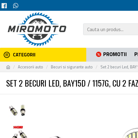
PROMOTII
P
CATEGORII
Accesorii auto
Becuri si sigurante auto
Set 2 becuri Led, BAY
SET 2 BECURI LED, BAY15D / 1157G, CU 2 F