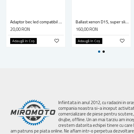
Adaptor bec led compatibil Mercedes, Skoda, Opel, Volkswagen
Ballast xenon D1S, super slim, 12v, 35w, compatibil Volkswagen, Mercedes, Bmw, Jaguar, Cadillac
20,00 RON
160,00 RON
Adaugă în Coş
Adaugă în Coş
Infiintata in anul 2012, cu radacini in or
compania noastra si-a inceput activita
comercializare de piese pentru scutere, 
drujbe, offline. Un an mai tarziu am inc
crestem datorita echipei tinere cu care 
am patruns pe piata online. Ne aflam intr-o perpetua dezvoltar