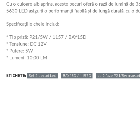
Cu o culoare alb aprins, aceste becuri oferă o rază de lumină de 360
5630 LED asigură o performanță fiabilă și de lungă durată, cu o d
Specificațiile cheie includ:
* Tip priză: P21/5W / 1157 / BAY15D
* Tensiune: DC 12V
* Putere: 5W
* Lumeni: 10,00 LM
ETICHETE:
Set 2 becuri Led
BAY15D / 1157G
cu 2 faze P21/5w marsarie