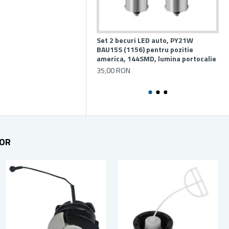
Set 2 becuri LED auto, PY21W
Pre
BAU15S (1156) pentru pozitie
ext
america, 144SMD, lumina portocalie
cu
35,00 RON
23
TOR