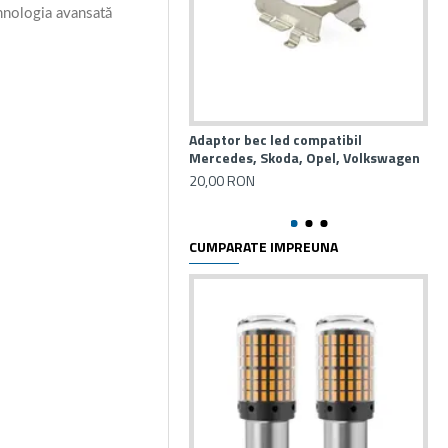
ehnologia avansată
Adaptor bec led compatibil
Bal
Mercedes, Skoda, Opel, Volkswagen
35
Me
20,00 RON
16
CUMPARATE IMPREUNA