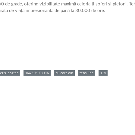
 ​​de grade, oferind vizibilitate maximă celorlalți șoferi și pietoni. T
urată de viață impresionantă de până la 30.000 de ore.
r si pozitie
144 SMD 3014
culoare alb
tensiune
12v