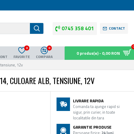
0745 358 401
CONTACT
0
0
0 produs(e) - 0,00 RON
CONT
FAVORITE
COMPARA
 tensiune, 12v
14, CULOARE ALB, TENSIUNE, 12V
LIVRARE RAPIDA
Comanda ta ajunge rapid si
sigur, prin curier, in toate
localitatile din tara
GARANTIE PRODUSE
Persoane fizice:
24 luni