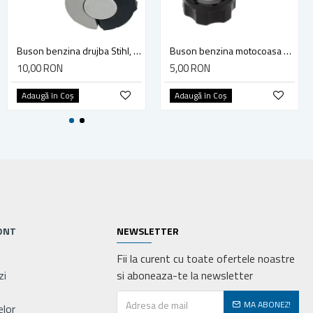
Bec auto cu halogen pentru far, Philips Vision H1, +30%, 12V, 55W
Buson benzina drujba Stihl, model cu clapeta
Buson benzina motocoasa TL43/52
18,00 RON
10,00 RON
5,00 RON
Adaugă în Coş
Adaugă în Coş
Adaugă în Coş
ONT
NEWSLETTER
Fii la curent cu toate ofertele noastre
zi
si aboneaza-te la newsletter
MA ABONEZ!
elor