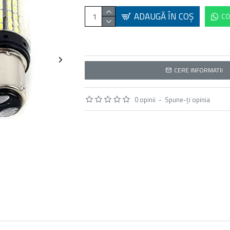
ADAUGĂ ÎN COŞ
CO
CERE INFORMATII
0 opinii
-
Spune-ţi opinia