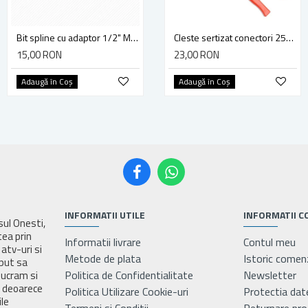
Bit spline cu adaptor 1/2" M16 100MM Yato YT-04356
Bit Spline cu Adaptor 1/2, M10, 100MM, YATO YT-04353
Cleste sertizat conectori 250 mm lama 4mm Yato YT-2254
15,00 RON
6,00 RON
23,00 RON
Adaugă în Coş
Adaugă în Coş
Adaugă în Coş
INFORMATII UTILE
INFORMATII C
asul Onesti,
tea prin
Informatii livrare
Contul meu
atv-uri si
Metode de plata
Istoric comen
eput sa
Politica de Confidentialitate
Newsletter
lucram si
e deoarece
Politica Utilizare Cookie-uri
Protectia dat
ile