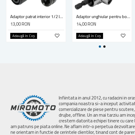
Adaptor patrat interior 1/2 la hexagon interior 1/4 inch, Yato YT-04691
Adaptor unghiular pentru bormasina, cap inclinat, unghi 105 grade, tija hexagonala 1/4, max 1200 rpm, lungime 37 mm
13,00 RON
14,00 RON
Adaugă în Coş
Adaugă în Coş
Infiintata in anul 2012, cu radacini in or
compania noastra si-a inceput activita
comercializare de piese pentru scutere, 
drujbe, offline. Un an mai tarziu am inc
crestem datorita echipei tinere cu care 
am patruns pe piata online. Ne aflam intr-o perpetua dezvoltar
ne orientam in functie de cerintele clientilor, tinand cont de parer