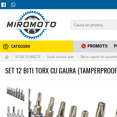
PROMOTII
P
CATEGORII
SCULE SI UNELTE
Scule service auto
Biti si capete de surubel
SET 12 BITI TORX CU GAURA (TAMPERPROOF