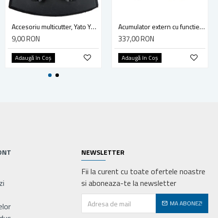
Cap surubelnita cu magnet 1/4" 60 mm Yato YT-0466
Accesoriu multicutter, Yato YT-34689, sistem Yato Quick Release, slefuire, 90 mm, ceramica, abrazive
Acumulator extern cu functie booster Yato YT-83081 (pornire/incarcare auto), Li-Po, 9000 mAh, YT-83081
9,00 RON
9,00 RON
337,00 RON
Adaugă în Coş
Adaugă în Coş
Adaugă în Coş
ONT
NEWSLETTER
Fii la curent cu toate ofertele noastre
zi
si aboneaza-te la newsletter
MA ABONEZ!
elor