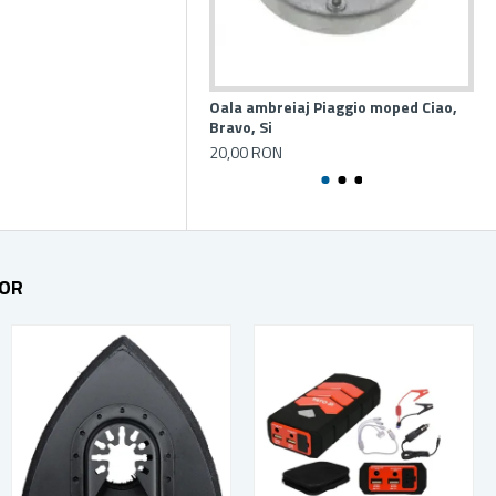
Oala ambreiaj Piaggio moped Ciao,
Ca
Bravo, Si
Cia
20,00 RON
10
TOR