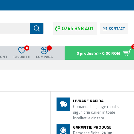
0745 358 401
CONTACT
0
0
0 produs(e) - 0,00 RON
CONT
FAVORITE
COMPARA
LIVRARE RAPIDA
Comanda ta ajunge rapid si
sigur, prin curier, in toate
localitatile din tara
GARANTIE PRODUSE
Persoane fizice:
24 luni