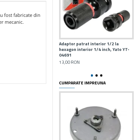
u fost fabricate din
ier mecanic.
Adaptor patrat interior 1/2 la
Ad
hexagon interior 1/4 inch, Yato YT-
bor
04691
gra
12
13,00 RON
14
CUMPARATE IMPREUNA