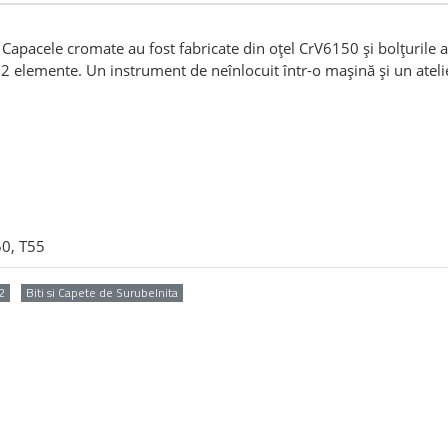
Capacele cromate au fost fabricate din oțel CrV6150 și bolțurile a
e 12 elemente. Un instrument de neînlocuit într-o mașină și un atel
50, T55
2
Biti si Capete de Surubelnita