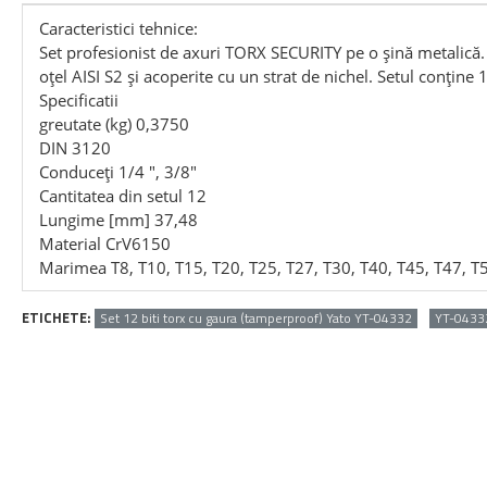
Caracteristici tehnice:
Set profesionist de axuri TORX SECURITY pe o șină metalică. 
oțel AISI S2 și acoperite cu un strat de nichel. Setul conțin
Specificatii
greutate (kg) 0,3750
DIN 3120
Conduceți 1/4 ", 3/8"
Cantitatea din setul 12
Lungime [mm] 37,48
Material CrV6150
Marimea T8, T10, T15, T20, T25, T27, T30, T40, T45, T47, T
ETICHETE:
Set 12 biti torx cu gaura (tamperproof) Yato YT-04332
YT-0433