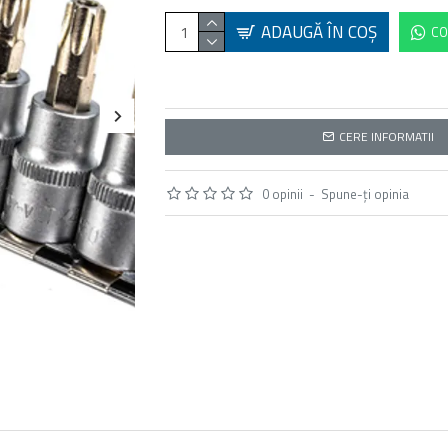
ADAUGĂ ÎN COŞ
CO
CERE INFORMATII
0 opinii
-
Spune-ţi opinia