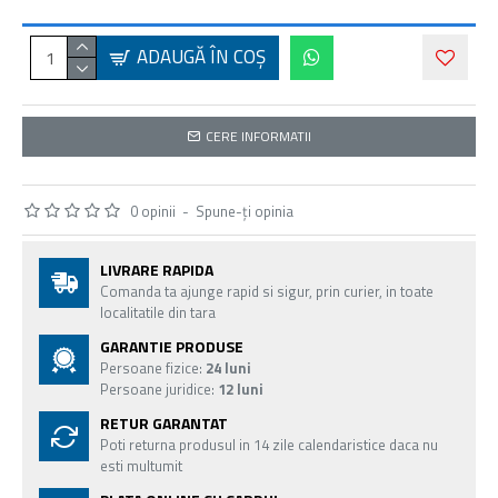
ADAUGĂ ÎN COŞ
CERE INFORMATII
0 opinii
-
Spune-ţi opinia
LIVRARE RAPIDA
Comanda ta ajunge rapid si sigur, prin curier, in toate
localitatile din tara
GARANTIE PRODUSE
Persoane fizice:
24 luni
Persoane juridice:
12 luni
RETUR GARANTAT
Poti returna produsul in 14 zile calendaristice daca nu
esti multumit