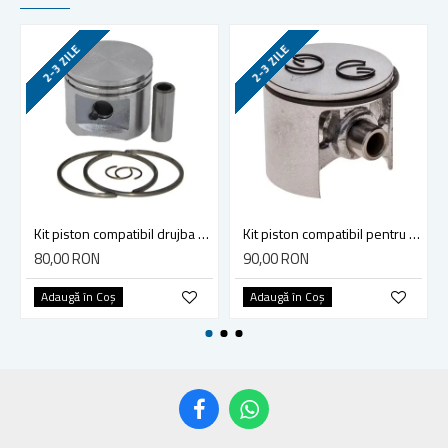
2-3 ZILE
2-3 ZILE
Kit piston compatibil drujba Stihl MS 290, 029 (46mm) AIP
Kit piston compatibil pentru drujba Husqvarna 154, 254, 254XP (45mm) AIP India
80,00 RON
90,00 RON
Adaugă în Coş
Adaugă în Coş