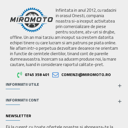
Infiintata in anul 2012, cu radacini
in orasul Onesti, compania
noastra si-a inceput activitatea
prin comercializare de piese
pentru scutere, atv-uri si drujbe,
offline. Un an mai tarziu am inceput sa crestem datorita
echipei tinere cu care lucram si am patruns pe piata online.
Ne aflam intr-o perpetua dezvoltare deoarece ne orientam
in functie de cerintele clientilor, tinand cont de parerile
dumneavoastra. Incercam sa aducem produse noi, la mare
cautare, luand in considerare raportul calitate-pret.
0745 358 401
COMENZI@MIROMOTO.RO
INFORMATII UTILE
INFORMATII CONT
NEWSLETTER
Fii la curent cu toate ofertele noastre si aboneaza-te la