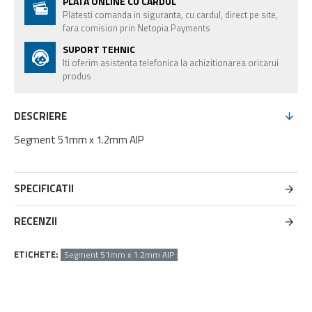
PLATA ONLINE CU CARDUL
Platesti comanda in siguranta, cu cardul, direct pe site,
fara comision prin Netopia Payments
SUPORT TEHNIC
Iti oferim asistenta telefonica la achizitionarea oricarui
produs
DESCRIERE
Segment 51mm x 1.2mm AIP
SPECIFICATII
RECENZII
ETICHETE:
Segment 51mm x 1.2mm AIP