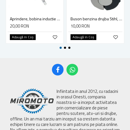
Aprindere, bobina inductie motocoasa chinezeasca TL43 TL 52, Ruris Dac 210, Dac 310
Buson benzina drujba Stihl, model cu clapeta
20,00 RON
10,00 RON
Adaugă în Coş
Adaugă în Coş
Infiintata in anul 2012, cu radacini
in orasul Onesti, compania
noastra si-a inceput activitatea
prin comercializare de piese
pentru scutere, atv-uri si drujbe,
offline. Un an mai tarziu am inceput sa crestem datorita
echipei tinere cu care lucram si am patruns pe piata online.
Ne aflam intr-o perpetua dezvoltare deoarece ne orientam