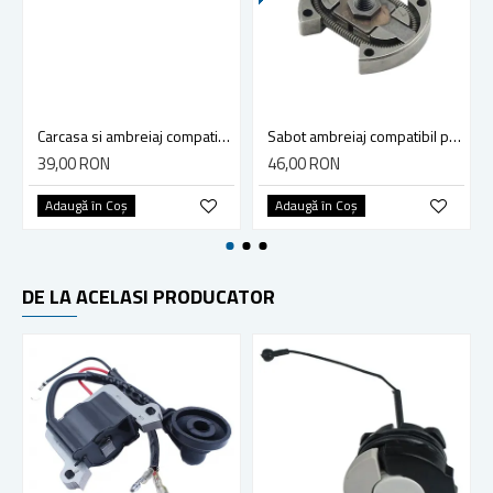
Carcasa si ambreiaj compatibila pentru drujba Stihl MS 170, MS 180, MS 210, MS 230, MS 250, 017, 018, 021, 023, 025 - rotita detasabila
Sabot ambreiaj compatibil pentru drujba Husqvarna 51, 55, 254, 257
39,00 RON
46,00 RON
Adaugă în Coş
Adaugă în Coş
DE LA ACELASI PRODUCATOR