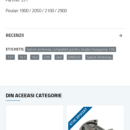
Poulan 1900 / 2050 / 2100 / 2900
RECENZII
ETICHETE:
Saboti ambreiaj compatibil pentru drujba Husqvarna 136
137
141
142
236
240
DA0020
Saboti Ambreiaj
DIN ACEEASI CATEGORIE
STOC EPUIZAT