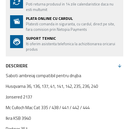
Poti returna produsul in 14 zile calendaristice daca nu
esti multumit
PLATA ONLINE CU CARDUL
Platesti comanda in siguranta, cu cardul, direct pe site,
fara comision prin Netopia Payments
SUPORT TEHNIC
Iti oferim asistenta telefonica la achizitionarea oricarui
produs
DESCRIERE
Saboti ambreiaj compatibil pentru drujba
Husqvarna 36, 136, 137, 41, 141, 142, 235, 236, 240
Jonsered 2137
Mc Culloch Mac Cat 335 / 438 / 441 / 442 / 444
Ikra KSB 3940
Partner 351