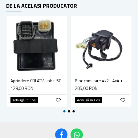
DE LA ACELASI PRODUCATOR
Aprindere CDI ATV Linhai 500, CF Moto 500cc (0180-153000)
Bloc comutare 4x2 - 4x4 + maneta acceleratie ATV CF Moto CF 500 X5, CF 625 X6 (9010-160700)
129,00 RON
205,00 RON
Adaugă în Coş
Adaugă în Coş