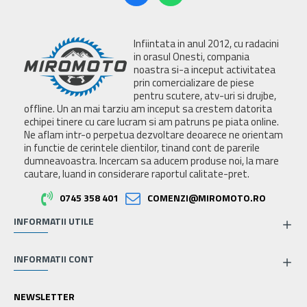
Infiintata in anul 2012, cu radacini
in orasul Onesti, compania
noastra si-a inceput activitatea
prin comercializare de piese
pentru scutere, atv-uri si drujbe,
offline. Un an mai tarziu am inceput sa crestem datorita
echipei tinere cu care lucram si am patruns pe piata online.
Ne aflam intr-o perpetua dezvoltare deoarece ne orientam
in functie de cerintele clientilor, tinand cont de parerile
dumneavoastra. Incercam sa aducem produse noi, la mare
cautare, luand in considerare raportul calitate-pret.
0745 358 401
COMENZI@MIROMOTO.RO
INFORMATII UTILE
INFORMATII CONT
NEWSLETTER