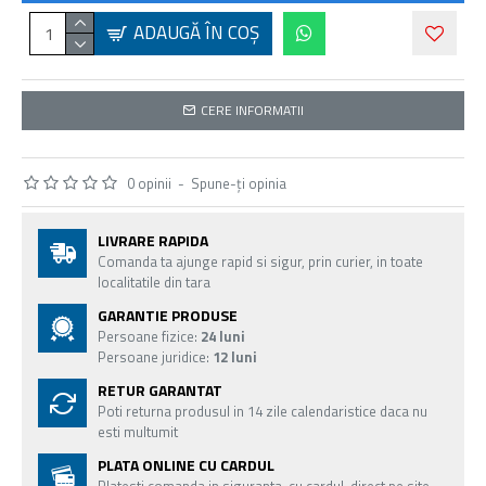
ADAUGĂ ÎN COŞ
CERE INFORMATII
0 opinii
-
Spune-ţi opinia
LIVRARE RAPIDA
Comanda ta ajunge rapid si sigur, prin curier, in toate
localitatile din tara
GARANTIE PRODUSE
Persoane fizice:
24 luni
Persoane juridice:
12 luni
RETUR GARANTAT
Poti returna produsul in 14 zile calendaristice daca nu
esti multumit
PLATA ONLINE CU CARDUL