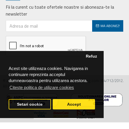
Fii la curent cu toate ofertele noastre si aboneaza-te la
newsletter
MA ABONEZ!
Refuz
Acest site utilizeaza cookies. Navigarea in
continuare reprezinta acceptul
© 2026 MIRALEX PARTS SRL, CIF: RO30468586, Nr.reg.com: J04/712/2012.
dumneavoastra pentru utilizarea acestora.
All Rights Reserved - by DevPro.ro
Citeste politica de utilizare cookies
Setari cookie
Accept