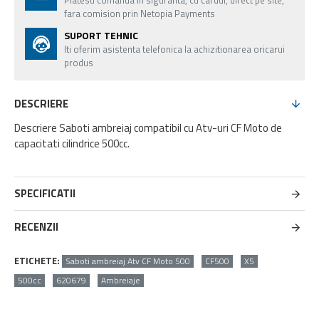
Platesti comanda in siguranta, cu cardul, direct pe site,
fara comision prin Netopia Payments
SUPORT TEHNIC
Iti oferim asistenta telefonica la achizitionarea oricarui
produs
DESCRIERE
Descriere Saboti ambreiaj compatibil cu Atv-uri CF Moto de
capacitati cilindrice 500cc.
SPECIFICATII
RECENZII
ETICHETE:
Saboti ambreiaj Atv CF Moto 500
CF500
X5
500cc
620679
Ambreiaje