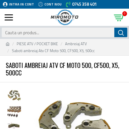
0745 358 401
INTRA IN CONT
CONT NOU
0
PIESE ATV / POCKET BIKE
Ambreiaj ATV
Saboti ambreiaj Atv CF Moto 500, CF500, X5, 500cc
SABOTI AMBREIAJ ATV CF MOTO 500, CF500, X5,
500CC