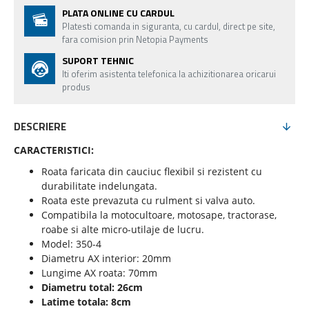
PLATA ONLINE CU CARDUL
Platesti comanda in siguranta, cu cardul, direct pe site,
fara comision prin Netopia Payments
SUPORT TEHNIC
Iti oferim asistenta telefonica la achizitionarea oricarui
produs
DESCRIERE
CARACTERISTICI:
Roata faricata din cauciuc flexibil si rezistent cu
durabilitate indelungata.
Roata este prevazuta cu rulment si valva auto.
Compatibila la motocultoare, motosape, tractorase,
roabe si alte micro-utilaje de lucru.
Model: 350-4
Diametru AX interior: 20mm
Lungime AX roata: 70mm
Diametru total: 26cm
Latime totala: 8cm