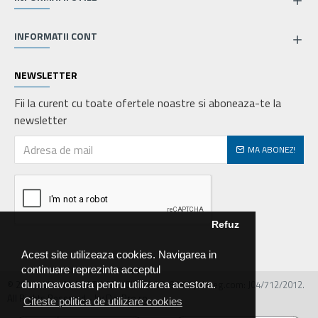
INFORMATII CONT
NEWSLETTER
Fii la curent cu toate ofertele noastre si aboneaza-te la
newsletter
MA ABONEZ!
Refuz
Acest site utilizeaza cookies. Navigarea in
continuare reprezinta acceptul
© 2026 MIRALEX PARTS SRL, CIF: RO30468586, Nr.reg.com: J04/712/2012.
dumneavoastra pentru utilizarea acestora.
All Rights Reserved - by DevPro.ro
Citeste politica de utilizare cookies