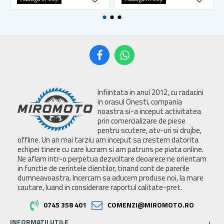
Infiintata in anul 2012, cu radacini
in orasul Onesti, compania
noastra si-a inceput activitatea
prin comercializare de piese
pentru scutere, atv-uri si drujbe,
offline. Un an mai tarziu am inceput sa crestem datorita
echipei tinere cu care lucram si am patruns pe piata online.
Ne aflam intr-o perpetua dezvoltare deoarece ne orientam
in functie de cerintele clientilor, tinand cont de parerile
dumneavoastra. Incercam sa aducem produse noi, la mare
cautare, luand in considerare raportul calitate-pret.
0745 358 401
COMENZI@MIROMOTO.RO
INFORMATII UTILE