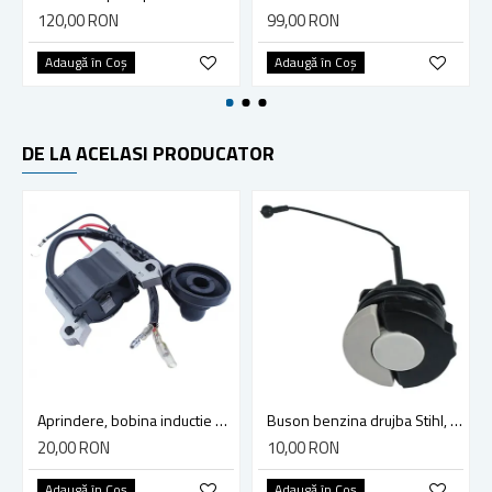
120,00 RON
99,00 RON
Adaugă în Coş
Adaugă în Coş
DE LA ACELASI PRODUCATOR
Aprindere, bobina inductie motocoasa chinezeasca TL43 TL 52, Ruris Dac 210, Dac 310
Buson benzina drujba Stihl, model cu clapeta
20,00 RON
10,00 RON
Adaugă în Coş
Adaugă în Coş