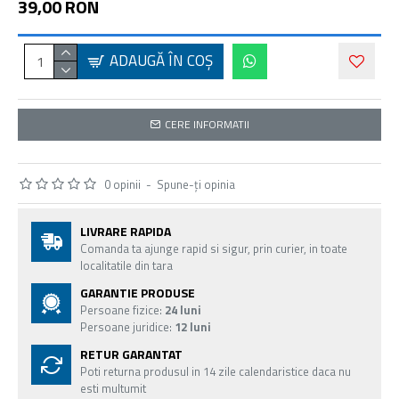
39,00 RON
ADAUGĂ ÎN COŞ
CERE INFORMATII
0 opinii
-
Spune-ţi opinia
LIVRARE RAPIDA
Comanda ta ajunge rapid si sigur, prin curier, in toate
localitatile din tara
GARANTIE PRODUSE
Persoane fizice:
24 luni
Persoane juridice:
12 luni
RETUR GARANTAT
Poti returna produsul in 14 zile calendaristice daca nu
esti multumit