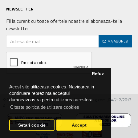
NEWSLETTER
Fii la curent cu toate ofertele noastre si aboneaza-te la
newsletter
MA ABONEZ!
Refuz
Acest site utilizeaza cookies. Navigarea in
continuare reprezinta acceptul
© 2026 MIRALEX PARTS SRL, CIF: RO30468586, Nr.reg.com: J04/712/2012.
dumneavoastra pentru utilizarea acestora.
All Rights Reserved - by DevPro.ro
Citeste politica de utilizare cookies
Setari cookie
Accept