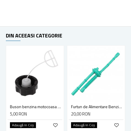
DIN ACEEASI CATEGORIE
Buson benzina motocoasa TL43/52
Furtun de Alimentare Benzina Motocoasa Stihl FS 38, FS 45, FS 46, FS 55, FS 100, FS 110, FS 130
5,00 RON
20,00 RON
Adaugă în Coş
Adaugă în Coş