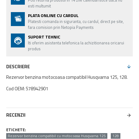
Poti returna produsul in 14 zile calendaristice daca nu
esti multumit
PLATA ONLINE CU CARDUL
Platesti comanda in siguranta, cu cardul, direct pe site,
fara comision prin Netopia Payments
SUPORT TEHNIC
Iti oferim asistenta telefonica la achizitionarea oricarui
produs
DESCRIERE
Rezervor benzina motocoasa compatibil Husqvarna 125, 128.
Cod OEM: 578942901
RECENZII
ETICHETE:
Rezervor benzina compatibil cu motocoasa Husqvarna 125
128