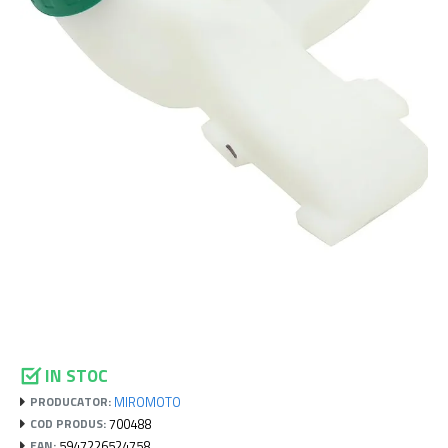
IN STOC
MIROMOTO
PRODUCATOR:
700488
COD PRODUS:
5947226524758
EAN: