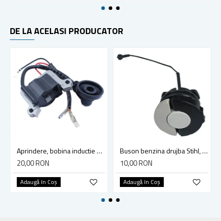
DE LA ACELASI PRODUCATOR
Aprindere, bobina inductie motocoasa chinezeasca TL43 TL 52, Ruris Dac 210, Dac 310
Buson benzina drujba Stihl, model cu clapeta
20,00 RON
10,00 RON
Adaugă în Coş
Adaugă în Coş