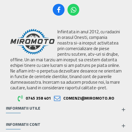
Infiintata in anul 2012, cu radacini
in orasul Onesti, compania
noastra si-a inceput activitatea
prin comercializare de piese
pentru scutere, atv-uri si drujbe,
offline. Un an mai tarziu am inceput sa crestem datorita
echipei tinere cu care lucram si am patruns pe piata online.
Ne aflam intr-o perpetua dezvoltare deoarece ne orientam
in functie de cerintele clientilor, tinand cont de parerile
dumneavoastra. Incercam sa aducem produse noi, la mare
cautare, luand in considerare raportul calitate-pret.
0745 358 401
COMENZI@MIROMOTO.RO
INFORMATII UTILE
INFORMATII CONT