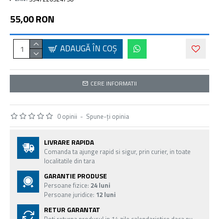
55,00 RON
ADAUGĂ ÎN COŞ
CERE INFORMATII
0 opinii
-
Spune-ţi opinia
LIVRARE RAPIDA
Comanda ta ajunge rapid si sigur, prin curier, in toate
localitatile din tara
GARANTIE PRODUSE
Persoane fizice:
24 luni
Persoane juridice:
12 luni
RETUR GARANTAT