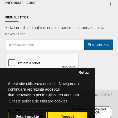
INFORMATII CONT
NEWSLETTER
Fii la curent cu toate ofertele noastre si aboneaza-te la
newsletter
MA ABONEZ!
Refuz
Acest site utilizeaza cookies. Navigarea in
continuare reprezinta acceptul
© 2026 MIRALEX PARTS SRL, CIF: RO30468586, Nr.reg.com: J04/712/2012.
dumneavoastra pentru utilizarea acestora.
All Rights Reserved - by DevPro.ro
Citeste politica de utilizare cookies
Setari cookie
Accept