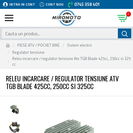
0745 358 401
INTRA IN CONT
CONT NOU
0
PIESE ATV / POCKET BIKE
Sistem electric
Regulator tensiune
Releu incarcare / regulator tensiune Atv TGB Blade 425cc, 250cc si 325
cc
RELEU INCARCARE / REGULATOR TENSIUNE ATV
TGB BLADE 425CC, 250CC SI 325CC