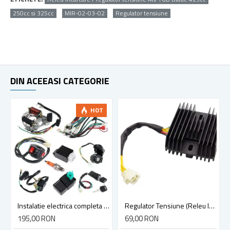
250cc si 325cc
MIR-02-03-02
Regulator tensiune
DIN ACEEASI CATEGORIE
HOT
Instalatie electrica completa ATV 110cc (9 in 1)
Regulator Tensiune (Releu Incarcare) ATV 250cc Helix CN250, Roketa MC-54, Jonway YY250T, Linhai RedCat FX CN CF250, Cf Moto 250cc
195,00 RON
69,00 RON