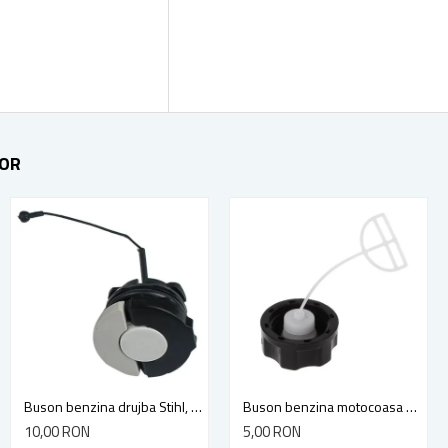
TOR
Aprindere CDI moto scuter Piaggio Liberty, Gilera, Fly, Vespa, Zip, Derbi Atlantis 50cc, 4 timpi
Buson benzina drujba Stihl, model cu clapeta
Buson benzina motocoasa TL43/52
135,00 RON
10,00 RON
5,00 RON