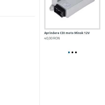
Aprindere CDI moto Minsk 12V
Apr
Moj
40,00 RON
Sf
10