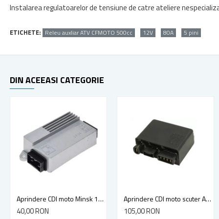
Instalarea regulatoarelor de tensiune de catre ateliere nespecializ
ETICHETE:
Releu auxliar ATV CFMOTO 500cc
12V
80A
5 pini
DIN ACEEASI CATEGORIE
Aprindere CDI moto Minsk 12V
Aprindere CDI moto scuter Aprilia Mojito, Piaggio Liberty, Hexagon, Sfera, Vespa ET4 4T 125cc
40,00 RON
105,00 RON