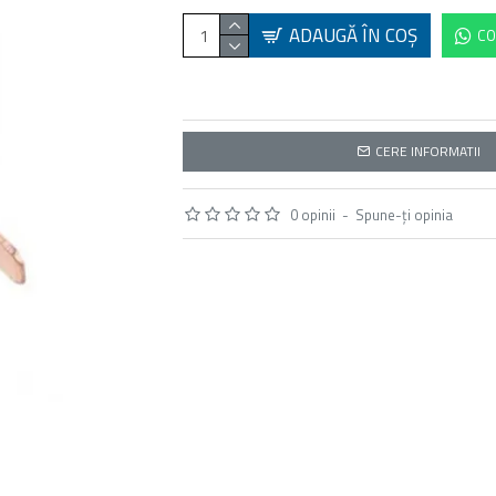
ADAUGĂ ÎN COŞ
CO
CERE INFORMATII
0 opinii
-
Spune-ţi opinia