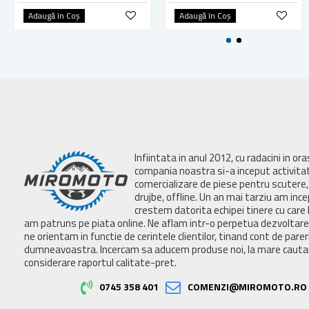
Adaugă în Coş
Adaugă în Coş
Infiintata in anul 2012, cu radacini in or
compania noastra si-a inceput activita
comercializare de piese pentru scutere, 
drujbe, offline. Un an mai tarziu am inc
crestem datorita echipei tinere cu care 
am patruns pe piata online. Ne aflam intr-o perpetua dezvoltar
ne orientam in functie de cerintele clientilor, tinand cont de parer
dumneavoastra. Incercam sa aducem produse noi, la mare cautar
considerare raportul calitate-pret.
0745 358 401
COMENZI@MIROMOTO.RO