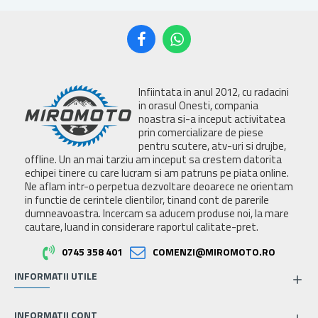
Infiintata in anul 2012, cu radacini
in orasul Onesti, compania
noastra si-a inceput activitatea
prin comercializare de piese
pentru scutere, atv-uri si drujbe,
offline. Un an mai tarziu am inceput sa crestem datorita
echipei tinere cu care lucram si am patruns pe piata online.
Ne aflam intr-o perpetua dezvoltare deoarece ne orientam
in functie de cerintele clientilor, tinand cont de parerile
dumneavoastra. Incercam sa aducem produse noi, la mare
cautare, luand in considerare raportul calitate-pret.
0745 358 401
COMENZI@MIROMOTO.RO
INFORMATII UTILE
INFORMATII CONT