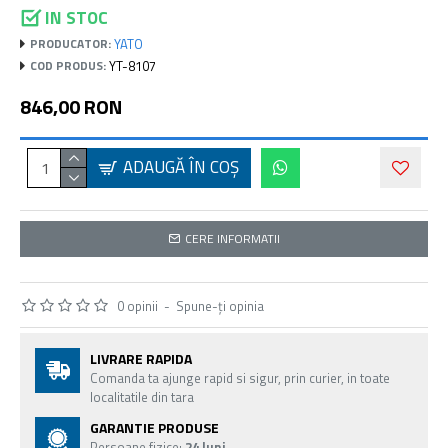
IN STOC
YATO
PRODUCATOR:
YT-8107
COD PRODUS:
846,00 RON
ADAUGĂ ÎN COŞ
CERE INFORMATII
0 opinii
-
Spune-ţi opinia
LIVRARE RAPIDA
Comanda ta ajunge rapid si sigur, prin curier, in toate
localitatile din tara
GARANTIE PRODUSE
Persoane fizice:
24 luni