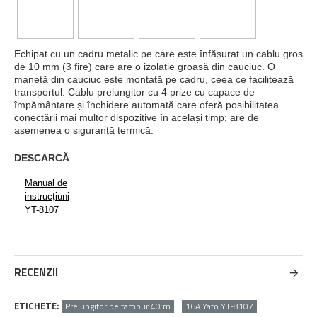
Echipat cu un cadru metalic pe care este înfășurat un cablu gros
de 10 mm (3 fire) care are o izolație groasă din cauciuc. O
manetă din cauciuc este montată pe cadru, ceea ce facilitează
transportul. Cablu prelungitor cu 4 prize cu capace de
împământare și închidere automată care oferă posibilitatea
conectării mai multor dispozitive în același timp; are de
asemenea o siguranță termică.
DESCARCĂ
Manual de
instrucțiuni
YT-8107
RECENZII
ETICHETE:
Prelungitor pe tambur 40 m
16A Yato YT-8107