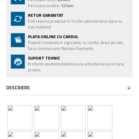
Persoane juridice:
12 luni
RETUR GARANTAT
Poti returna produsul in 14 zile calendaristice daca nu
esti multumit
PLATA ONLINE CU CARDUL
Platesti comanda in siguranta, cu cardul, direct pe site,
fara comision prin Netopia Payments
SUPORT TEHNIC
Iti oferim asistenta telefonica la achizitionarea oricarui
produs
DESCRIERE