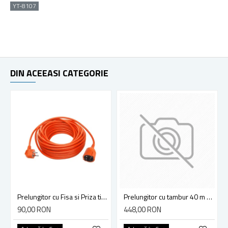
YT-8107
DIN ACEEASI CATEGORIE
Prelungitor cu Fisa si Priza tip Schuko, 20 Metri, 3x1mm, Portocaliu, SPN2135
Prelungitor cu tambur 40 m Yato YT-81054
90,00 RON
448,00 RON