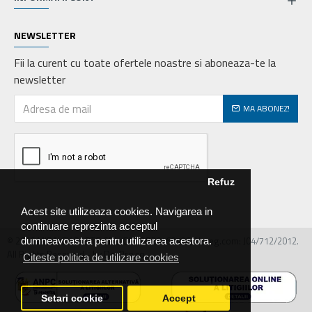
NEWSLETTER
Fii la curent cu toate ofertele noastre si aboneaza-te la
newsletter
MA ABONEZ!
Refuz
Acest site utilizeaza cookies. Navigarea in
continuare reprezinta acceptul
© 2026 MIRALEX PARTS SRL, CIF: RO30468586, Nr.reg.com: J04/712/2012.
dumneavoastra pentru utilizarea acestora.
All Rights Reserved - by DevPro.ro
Citeste politica de utilizare cookies
Setari cookie
Accept