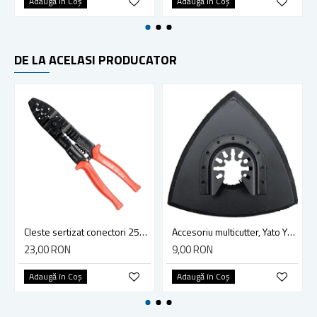
Adaugă în Coş
Adaugă în Coş
DE LA ACELASI PRODUCATOR
Cleste sertizat conectori 250 mm lama 4mm Yato YT-2254
Accesoriu multicutter, Yato YT-34689, sistem Yato Quick Release, slefuire, 90 mm, ceramica, abrazive
23,00 RON
9,00 RON
Adaugă în Coş
Adaugă în Coş