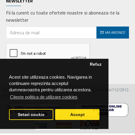
NEWSLETTER
Fii la curent cu toate ofertele noastre si aboneaza-te la
newsletter
MA ABONEZ!
Refuz
Acest site utilizeaza cookies. Navigarea in
continuare reprezinta acceptul
© 2026 MIRALEX PARTS SRL, CIF: RO30468586, Nr.reg.com: J04/712/2012.
dumneavoastra pentru utilizarea acestora.
All Rights Reserved - by DevPro.ro
Citeste politica de utilizare cookies
Setari cookie
Accept