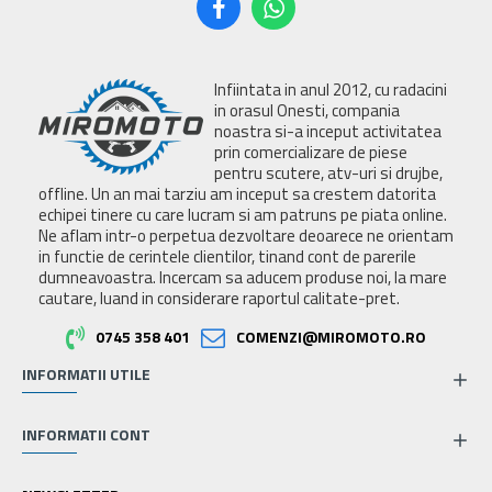
Infiintata in anul 2012, cu radacini
in orasul Onesti, compania
noastra si-a inceput activitatea
prin comercializare de piese
pentru scutere, atv-uri si drujbe,
offline. Un an mai tarziu am inceput sa crestem datorita
echipei tinere cu care lucram si am patruns pe piata online.
Ne aflam intr-o perpetua dezvoltare deoarece ne orientam
in functie de cerintele clientilor, tinand cont de parerile
dumneavoastra. Incercam sa aducem produse noi, la mare
cautare, luand in considerare raportul calitate-pret.
0745 358 401
COMENZI@MIROMOTO.RO
INFORMATII UTILE
INFORMATII CONT