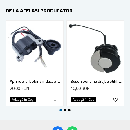
DE LA ACELASI PRODUCATOR
Aprindere, bobina inductie motocoasa chinezeasca TL43 TL 52, Ruris Dac 210, Dac 310
Buson benzina drujba Stihl, model cu clapeta
20,00 RON
10,00 RON
Adaugă în Coş
Adaugă în Coş