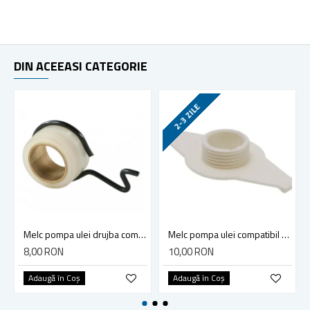
DIN ACEEASI CATEGORIE
2-3 ZILE
Melc pompa ulei drujba compatibil Stihl MS 170 - MS 250, 017-025
Melc pompa ulei compatibil drujba Husqvarna 365, 371, 372 - model nou - model vechi
8,00 RON
10,00 RON
Adaugă în Coş
Adaugă în Coş