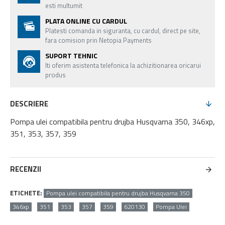
esti multumit
PLATA ONLINE CU CARDUL
Platesti comanda in siguranta, cu cardul, direct pe site,
fara comision prin Netopia Payments
SUPORT TEHNIC
Iti oferim asistenta telefonica la achizitionarea oricarui
produs
DESCRIERE
Pompa ulei compatibila pentru drujba Husqvarna 350, 346xp,
351, 353, 357, 359
RECENZII
ETICHETE:
Pompa ulei compatibila pentru drujba Husqvarna 350
346xp
351
353
357
359
620130
Pompa Ulei