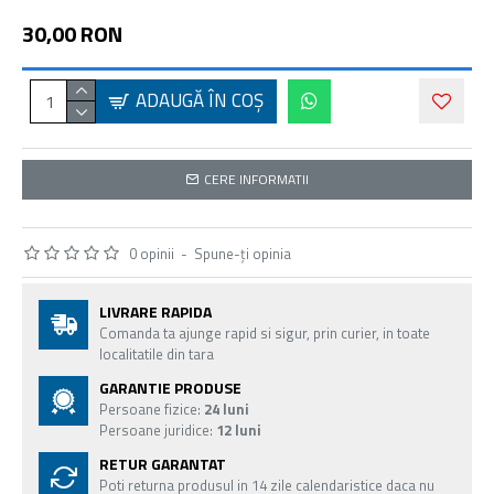
30,00 RON
ADAUGĂ ÎN COŞ
CERE INFORMATII
0 opinii
-
Spune-ţi opinia
LIVRARE RAPIDA
Comanda ta ajunge rapid si sigur, prin curier, in toate
localitatile din tara
GARANTIE PRODUSE
Persoane fizice:
24 luni
Persoane juridice:
12 luni
RETUR GARANTAT
Poti returna produsul in 14 zile calendaristice daca nu