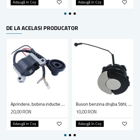
Adaugă în Coş
Adaugă în Coş
DE LA ACELASI PRODUCATOR
Aprindere, bobina inductie motocoasa chinezeasca TL43 TL 52, Ruris Dac 210, Dac 310
Buson benzina drujba Stihl, model cu clapeta
20,00 RON
10,00 RON
Adaugă în Coş
Adaugă în Coş