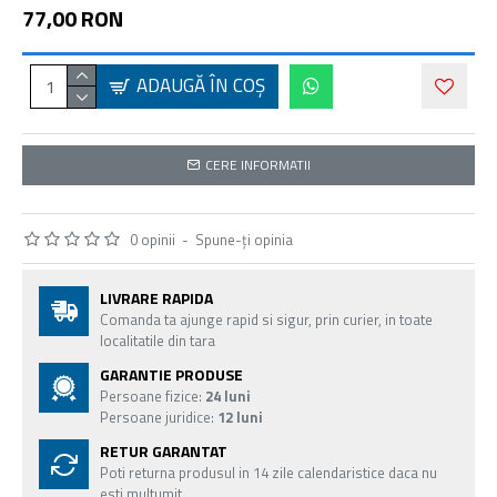
77,00 RON
ADAUGĂ ÎN COŞ
CERE INFORMATII
0 opinii
-
Spune-ţi opinia
LIVRARE RAPIDA
Comanda ta ajunge rapid si sigur, prin curier, in toate
localitatile din tara
GARANTIE PRODUSE
Persoane fizice:
24 luni
Persoane juridice:
12 luni
RETUR GARANTAT
Poti returna produsul in 14 zile calendaristice daca nu
esti multumit