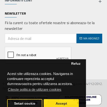
INFORMATII CONT
NEWSLETTER
Fii la curent cu toate ofertele noastre si aboneaza-te la
newsletter
MA ABONEZ!
Refuz
Acest site utilizeaza cookies. Navigarea in
continuare reprezinta acceptul
© 2026 MIRALEX PARTS SRL, CIF: RO30468586, Nr.reg.com: J04/712/2012.
dumneavoastra pentru utilizarea acestora.
All Rights Reserved - by DevPro.ro
Citeste politica de utilizare cookies
Setari cookie
Accept