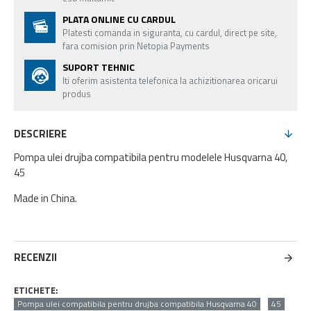
PLATA ONLINE CU CARDUL
Platesti comanda in siguranta, cu cardul, direct pe site,
fara comision prin Netopia Payments
SUPORT TEHNIC
Iti oferim asistenta telefonica la achizitionarea oricarui
produs
DESCRIERE
Pompa ulei drujba compatibila pentru modelele Husqvarna 40,
45
Made in China.
RECENZII
ETICHETE:
Pompa ulei compatibila pentru drujba compatibila Husqvarna 40
45