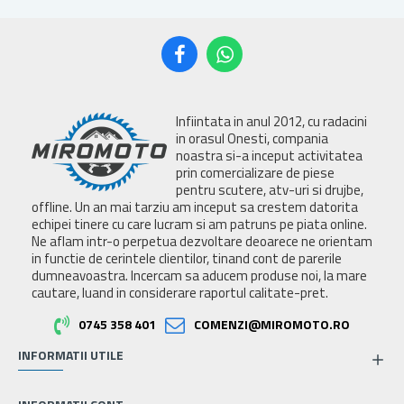
Infiintata in anul 2012, cu radacini
in orasul Onesti, compania
noastra si-a inceput activitatea
prin comercializare de piese
pentru scutere, atv-uri si drujbe,
offline. Un an mai tarziu am inceput sa crestem datorita
echipei tinere cu care lucram si am patruns pe piata online.
Ne aflam intr-o perpetua dezvoltare deoarece ne orientam
in functie de cerintele clientilor, tinand cont de parerile
dumneavoastra. Incercam sa aducem produse noi, la mare
cautare, luand in considerare raportul calitate-pret.
0745 358 401
COMENZI@MIROMOTO.RO
INFORMATII UTILE