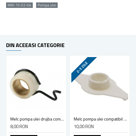
MIR-15-02-04
Pompa ulei
DIN ACEEASI CATEGORIE
2-3 ZILE
Melc pompa ulei drujba compatibil Stihl MS 170 - MS 250, 017-025
Melc pompa ulei compatibil drujba Husqvarna 365, 371, 372 - model nou - model vechi
8,00 RON
10,00 RON